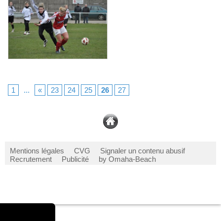
1
...
«
23
24
25
26
27
Mentions légales
CVG
Signaler un contenu abusif
Recrutement
Publicité
by Omaha-Beach