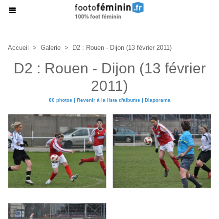
Accueil
>
Galerie
>
D2 : Rouen - Dijon (13 février 2011)
D2 : Rouen - Dijon (13 février
2011)
80 photos
|
Revenir à la liste d'albums
|
Diaporama