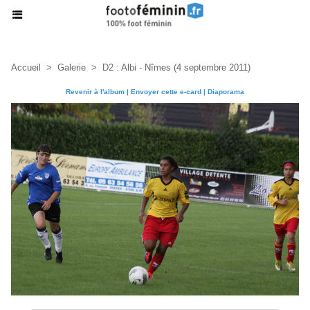
Accueil
>
Galerie
>
D2 : Albi - Nîmes (4 septembre 2011)
Revenir à l'album
|
Envoyer cette e-card
|
Diaporama