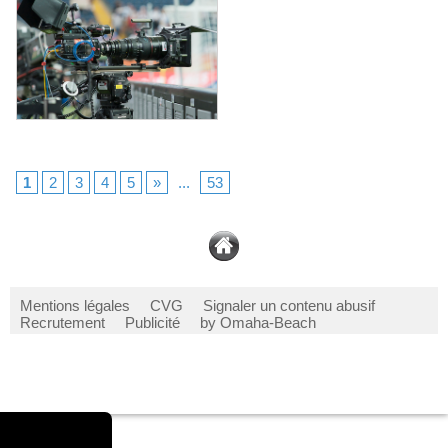
1
2
3
4
5
»
...
53
Mentions légales
CVG
Signaler un contenu abusif
Recrutement
Publicité
by Omaha-Beach