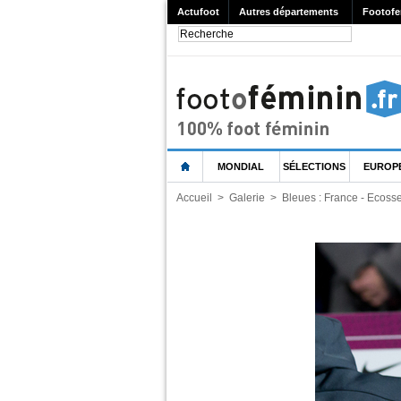
Actufoot
Autres départements
Footofe
MONDIAL
SÉLECTIONS
EUROP
Accueil
>
Galerie
>
Bleues : France - Ecoss