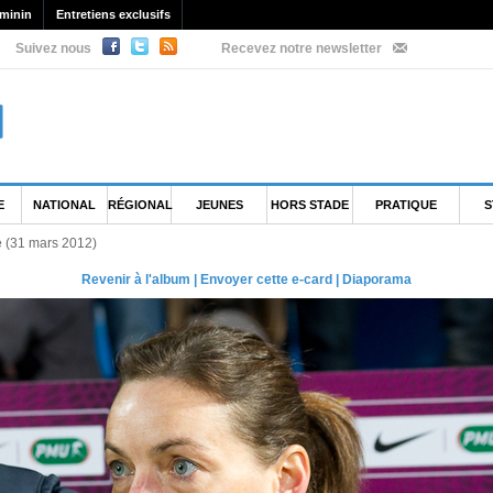
minin
Entretiens exclusifs
Suivez nous
Recevez notre newsletter
E
NATIONAL
RÉGIONAL
JEUNES
HORS STADE
PRATIQUE
S
e (31 mars 2012)
Revenir à l'album
|
Envoyer cette e-card
|
Diaporama