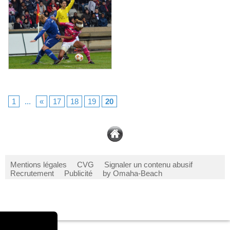
1
...
«
17
18
19
20
Mentions légales
CVG
Signaler un contenu abusif
Recrutement
Publicité
by Omaha-Beach