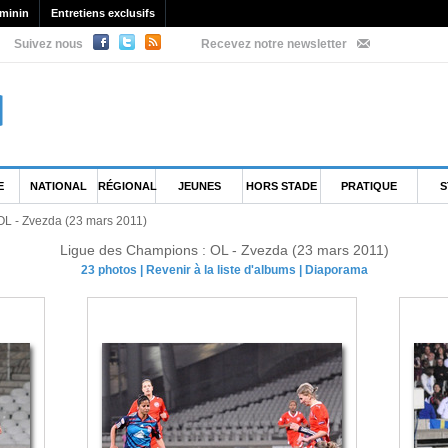
minin
Entretiens exclusifs
Suivez nous
Recevez notre newsletter
E
NATIONAL
RÉGIONAL
JEUNES
HORS STADE
PRATIQUE
S
OL - Zvezda (23 mars 2011)
Ligue des Champions : OL - Zvezda (23 mars 2011)
23 photos
|
Revenir à la liste d'albums
|
Diaporama