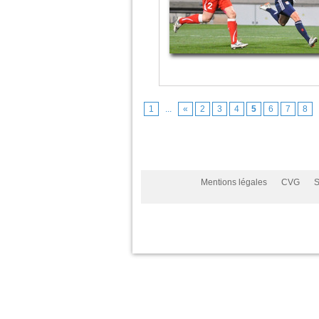
1
...
«
2
3
4
5
6
7
8
Mentions légales
CVG
S