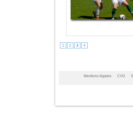
1
2
3
4
Mentions légales
CVG
S