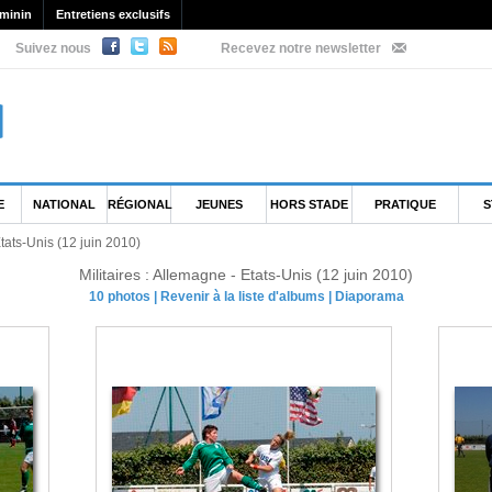
minin
Entretiens exclusifs
Suivez nous
Recevez notre newsletter
E
NATIONAL
RÉGIONAL
JEUNES
HORS STADE
PRATIQUE
S
Etats-Unis (12 juin 2010)
Militaires : Allemagne - Etats-Unis (12 juin 2010)
10 photos
|
Revenir à la liste d'albums
|
Diaporama