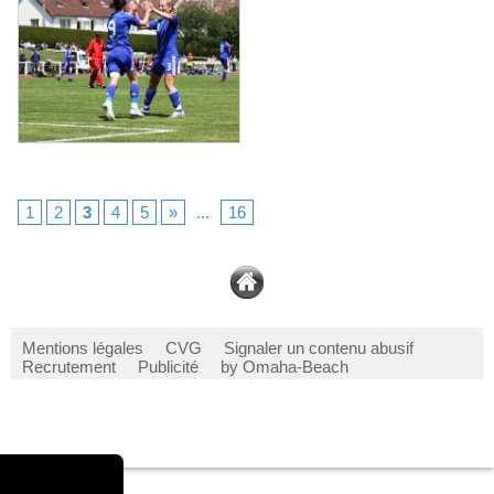
1
2
3
4
5
»
...
16
Mentions légales
CVG
Signaler un contenu abusif
Recrutement
Publicité
by Omaha-Beach