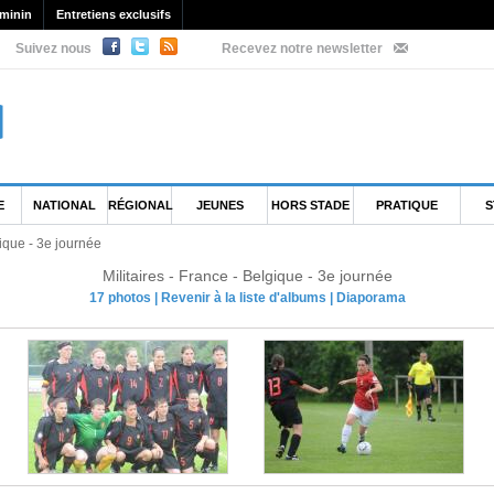
minin
Entretiens exclusifs
Suivez nous
Recevez notre newsletter
E
NATIONAL
RÉGIONAL
JEUNES
HORS STADE
PRATIQUE
S
gique - 3e journée
Militaires - France - Belgique - 3e journée
17 photos
|
Revenir à la liste d'albums
|
Diaporama