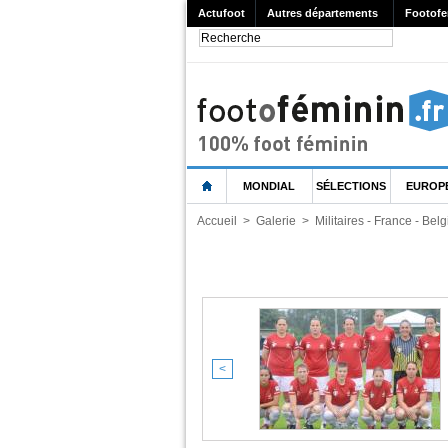
Actufoot
Autres départements
Footofe
MONDIAL
SÉLECTIONS
EUROP
Accueil
>
Galerie
>
Militaires - France - Bel
<