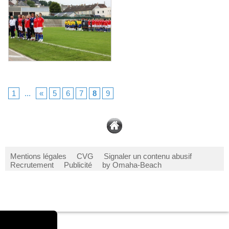
1
...
«
5
6
7
8
9
Mentions légales
CVG
Signaler un contenu abusif
Recrutement
Publicité
by Omaha-Beach