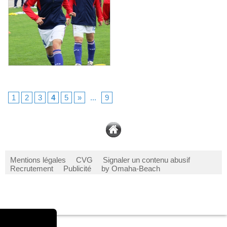
1
2
3
4
5
»
...
9
Mentions légales
CVG
Signaler un contenu abusif
Recrutement
Publicité
by Omaha-Beach