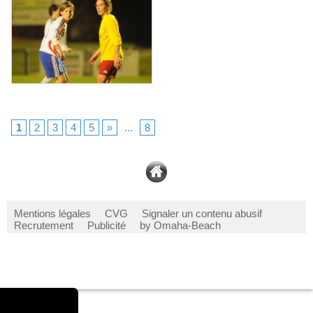
1
2
3
4
5
»
...
8
Mentions légales
CVG
Signaler un contenu abusif
Recrutement
Publicité
by Omaha-Beach