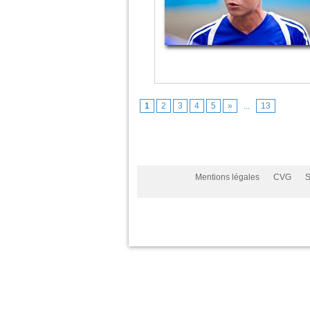
1
2
3
4
5
»
...
13
Mentions légales
CVG
S