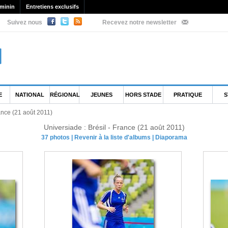
minin
Entretiens exclusifs
Suivez nous
Recevez notre newsletter
E
NATIONAL
RÉGIONAL
JEUNES
HORS STADE
PRATIQUE
S
rance (21 août 2011)
Universiade : Brésil - France (21 août 2011)
37 photos
|
Revenir à la liste d'albums
|
Diaporama