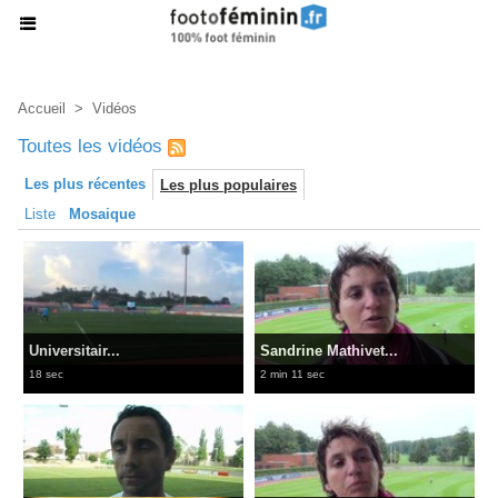
Accueil
>
Vidéos
Toutes les vidéos
Les plus récentes
Les plus populaires
Liste
Mosaique
Universitair...
Sandrine Mathivet...
18 sec
2 min 11 sec