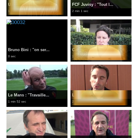
Universitaire - Le...
FCF Juvisy : "Tout l...
1 min 50 sec
2 min 1 sec
Bruno Bini : "on ser...
Coupe Nationale U15F...
0 sec
1 min 52 sec
Le Mans : "Travaille...
Le titre universitair...
1 min 52 sec
2 min 15 sec