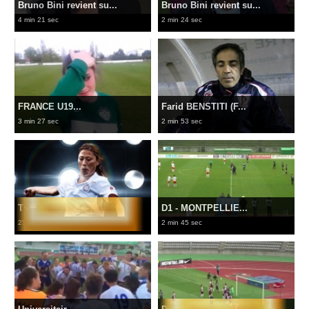
Bruno Bini revient su...
Bruno Bini revient su...
4 min 21 sec
2 min 24 sec
FRANCE U19...
Farid BENSTITI (F...
3 min 27 sec
2 min 53 sec
TV - FEMMES 2 FOOT...
D1 - MONTPELLIE...
25 sec
2 min 45 sec