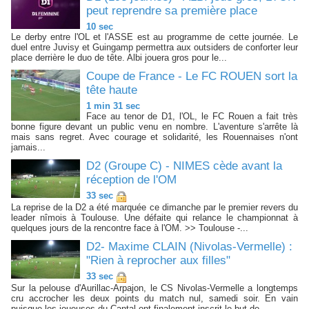
peut reprendre sa première place
10 sec
Le derby entre l'OL et l'ASSE est au programme de cette journée. Le
duel entre Juvisy et Guingamp permettra aux outsiders de conforter leur
place derrière le duo de tête. Albi jouera gros pour le...
Coupe de France - Le FC ROUEN sort la
tête haute
1 min 31 sec
Face au tenor de D1, l'OL, le FC Rouen a fait très
bonne figure devant un public venu en nombre. L'aventure s'arrête là
mais sans regret. Avec courage et solidarité, les Rouennaises n'ont
jamais...
D2 (Groupe C) - NIMES cède avant la
réception de l'OM
33 sec
La reprise de la D2 a été marquée ce dimanche par le premier revers du
leader nîmois à Toulouse. Une défaite qui relance le championnat à
quelques jours de la rencontre face à l'OM. >> Toulouse -...
D2- Maxime CLAIN (Nivolas-Vermelle) :
"Rien à reprocher aux filles"
33 sec
Sur la pelouse d'Aurillac-Arpajon, le CS Nivolas-Vermelle a longtemps
cru accrocher les deux points du match nul, samedi soir. En vain
puisque les joueuses du Cantal ont finalement inscrit le but de...