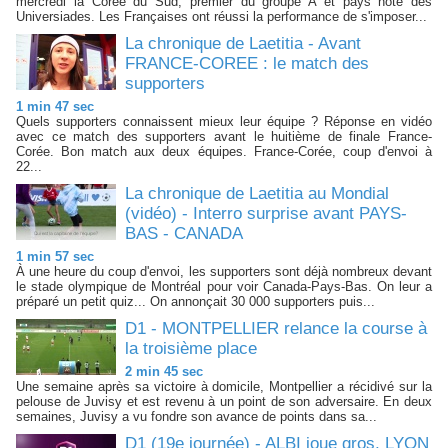
mercredi la Corée du Sud, premier du groupe A et pays hôte des
Universiades. Les Françaises ont réussi la performance de s'imposer...
La chronique de Laetitia - Avant
FRANCE-COREE : le match des
supporters
1 min 47 sec
Quels supporters connaissent mieux leur équipe ? Réponse en vidéo
avec ce match des supporters avant le huitième de finale France-
Corée. Bon match aux deux équipes. France-Corée, coup d'envoi à
22...
La chronique de Laetitia au Mondial
(vidéo) - Interro surprise avant PAYS-
BAS - CANADA
1 min 57 sec
À une heure du coup d'envoi, les supporters sont déjà nombreux devant
le stade olympique de Montréal pour voir Canada-Pays-Bas. On leur a
préparé un petit quiz... On annonçait 30 000 supporters puis...
D1 - MONTPELLIER relance la course à
la troisième place
2 min 45 sec
Une semaine après sa victoire à domicile, Montpellier a récidivé sur la
pelouse de Juvisy et est revenu à un point de son adversaire. En deux
semaines, Juvisy a vu fondre son avance de points dans sa...
D1 (19e journée) - ALBI joue gros, LYON