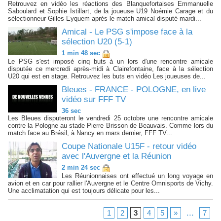
Retrouvez en vidéo les réactions des Blanquefortaises Emmanuelle
Saboulard et Sophie Istillart, de la joueuse U19 Noémie Carage et du
sélectionneur Gilles Eyquem après le match amical disputé mardi...
Amical - Le PSG s'impose face à la
sélection U20 (5-1)
1 min 48 sec
Le PSG s'est imposé cinq buts à un lors d'une rencontre amicale
disputée ce mercredi après-midi à Clairefontaine, face à la sélection
U20 qui est en stage. Retrouvez les buts en vidéo Les joueuses de...
Bleues - FRANCE - POLOGNE, en live
vidéo sur FFF TV
36 sec
Les Bleues disputeront le vendredi 25 octobre une rencontre amicale
contre la Pologne au stade Pierre Brisson de Beauvais. Comme lors du
match face au Brésil, à Nancy en mars dernier, FFF TV...
Coupe Nationale U15F - retour vidéo
avec l'Auvergne et la Réunion
2 min 24 sec
Les Réunionnaises ont effectué un long voyage en
avion et en car pour rallier l'Auvergne et le Centre Omnisports de Vichy.
Une acclimatation qui est toujours délicate pour les...
...
1
2
3
4
5
»
7