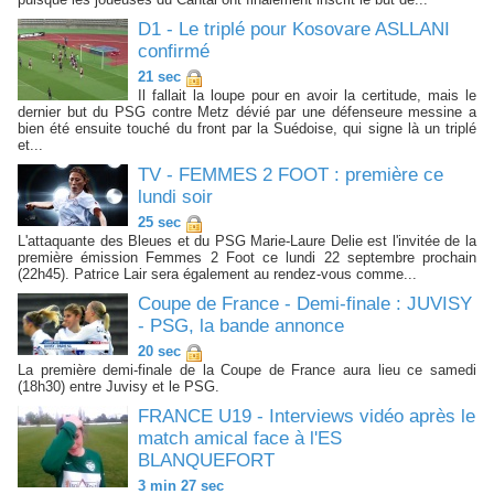
D1 - Le triplé pour Kosovare ASLLANI
confirmé
21 sec
Il fallait la loupe pour en avoir la certitude, mais le
dernier but du PSG contre Metz dévié par une défenseure messine a
bien été ensuite touché du front par la Suédoise, qui signe là un triplé
et...
TV - FEMMES 2 FOOT : première ce
lundi soir
25 sec
L'attaquante des Bleues et du PSG Marie-Laure Delie est l'invitée de la
première émission Femmes 2 Foot ce lundi 22 septembre prochain
(22h45). Patrice Lair sera également au rendez-vous comme...
Coupe de France - Demi-finale : JUVISY
- PSG, la bande annonce
20 sec
La première demi-finale de la Coupe de France aura lieu ce samedi
(18h30) entre Juvisy et le PSG.
FRANCE U19 - Interviews vidéo après le
match amical face à l'ES
BLANQUEFORT
3 min 27 sec