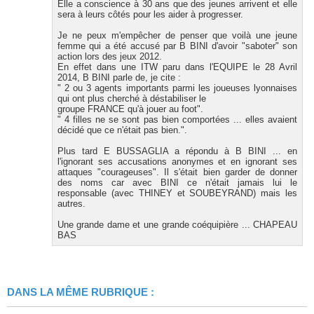
Elle a conscience à 30 ans que des jeunes arrivent et elle
sera à leurs côtés pour les aider à progresser.
Je ne peux m'empêcher de penser que voilà une jeune
femme qui a été accusé par B BINI d'avoir "saboter" son
action lors des jeux 2012.
En effet dans une ITW paru dans l'EQUIPE le 28 Avril
2014, B BINI parle de, je cite :
" 2 ou 3 agents importants parmi les joueuses lyonnaises
qui ont plus cherché à déstabiliser le
groupe FRANCE qu'à jouer au foot".
" 4 filles ne se sont pas bien comportées ... elles avaient
décidé que ce n'était pas bien.".
Plus tard E BUSSAGLIA a répondu à B BINI ... en
l'ignorant ses accusations anonymes et en ignorant ses
attaques "courageuses". Il s'était bien garder de donner
des noms car avec BINI ce n'était jamais lui le
responsable (avec THINEY et SOUBEYRAND) mais les
autres.
Une grande dame et une grande coéquipière ... CHAPEAU
BAS
DANS LA MÊME RUBRIQUE :