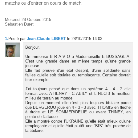
matchs ou d'entrer en cours de match.
Mercredi 28 Octobre 2015
Sebastien Duret
1.
Posté par
Jean-Claude LIBERT
le 28/10/2015 14:03
Bonjour,
Un immense B R A V O à Mademoiselle E BUSSAGLIA.
C'est une grande dame en même temps qu'une grande
joueuse.
Elle fait preuve d'un état d'esprit, d'une solidarité sans
failles qu'elle soit titulaire ou remplaçante. Certaine devrait
tirer exemple ....
J'ai toujours pensé que dans un système 4 - 4 - 2 elle
formait avec A HENRY - C ABILY et L NECIB le meilleur
milieu de terrain au monde.
Depuis un moment elle n'est plus toujours titulaire parce
que BERGEROO joue en 4 - 3 - 3 avec THOMIS en flèche
à droite et LE SOMMER/DELIE ou avant THINEY, en
pointe de l'attaque.
Elle a montré contre l'UKRAINE qu'elle était mieux qu'une
remplaçante et qu'elle était plutôt une "BIS" très proche de
la titulaire.