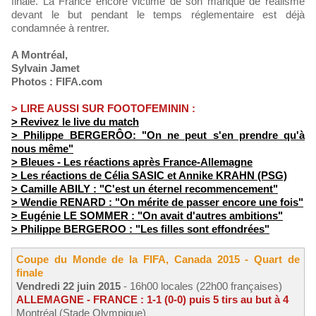
finale. La France encore victime de son manque de réalisme
devant le but pendant le temps réglementaire est déjà
condamnée à rentrer.
A Montréal,
Sylvain Jamet
Photos : FIFA.com
> LIRE AUSSI SUR FOOTOFEMININ :
> Revivez le live du match
> Philippe BERGERÔO: "On ne peut s'en prendre qu'à
nous même"
> Bleues - Les réactions après France-Allemagne
> Les réactions de Célia SASIC et Annike KRAHN (PSG)
> Camille ABILY : "C'est un éternel recommencement"
> Wendie RENARD : "On mérite de passer encore une fois"
> Eugénie LE SOMMER : "On avait d'autres ambitions"
> Philippe BERGEROO : "Les filles sont effondrées"
Coupe du Monde de la FIFA, Canada 2015 - Quart de
finale
Vendredi 22 juin 2015
- 16h00 locales (22h00 françaises)
ALLEMAGNE - FRANCE : 1-1 (0-0) puis 5 tirs au but à 4
Montréal (Stade Olympique)