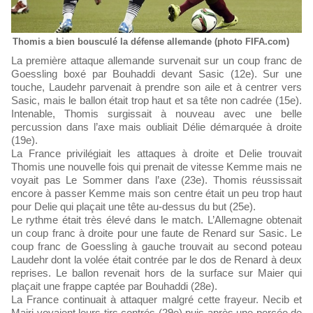
Thomis a bien bousculé la défense allemande (photo FIFA.com)
La première attaque allemande survenait sur un coup franc de
Goessling boxé par Bouhaddi devant Sasic (12e). Sur une
touche, Laudehr parvenait à prendre son aile et à centrer vers
Sasic, mais le ballon était trop haut et sa tête non cadrée (15e).
Intenable, Thomis surgissait à nouveau avec une belle
percussion dans l’axe mais oubliait Délie démarquée à droite
(19e).
La France privilégiait les attaques à droite et Delie trouvait
Thomis une nouvelle fois qui prenait de vitesse Kemme mais ne
voyait pas Le Sommer dans l’axe (23e). Thomis réussissait
encore à passer Kemme mais son centre était un peu trop haut
pour Delie qui plaçait une tête au-dessus du but (25e).
Le rythme était très élevé dans le match. L’Allemagne obtenait
un coup franc à droite pour une faute de Renard sur Sasic. Le
coup franc de Goessling à gauche trouvait au second poteau
Laudehr dont la volée était contrée par le dos de Renard à deux
reprises. Le ballon revenait hors de la surface sur Maier qui
plaçait une frappe captée par Bouhaddi (28e).
La France continuait à attaquer malgré cette frayeur. Necib et
Majri voyaient leurs tirs contrés (29e) puis après une percée de