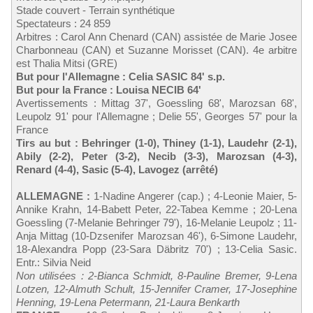
Stade couvert - Terrain synthétique
Spectateurs : 24 859
Arbitres : Carol Ann Chenard (CAN) assistée de Marie Josee
Charbonneau (CAN) et Suzanne Morisset (CAN). 4e arbitre
est Thalia Mitsi (GRE)
But pour l'Allemagne : Celia SASIC 84' s.p.
But pour la France : Louisa NECIB 64'
Avertissements : Mittag 37', Goessling 68', Marozsan 68',
Leupolz 91' pour l'Allemagne ; Delie 55', Georges 57' pour la
France
Tirs au but : Behringer (1-0), Thiney (1-1), Laudehr (2-1),
Abily (2-2), Peter (3-2), Necib (3-3), Marozsan (4-3),
Renard (4-4), Sasic (5-4), Lavogez (arrêté)
ALLEMAGNE :
1-Nadine Angerer (cap.) ; 4-Leonie Maier, 5-
Annike Krahn, 14-Babett Peter, 22-Tabea Kemme ; 20-Lena
Goessling (7-Melanie Behringer 79'), 16-Melanie Leupolz ; 11-
Anja Mittag (10-Dzsenifer Marozsan 46'), 6-Simone Laudehr,
18-Alexandra Popp (23-Sara Däbritz 70') ; 13-Celia Sasic.
Entr.: Silvia Neid
Non utilisées : 2-Bianca Schmidt, 8-Pauline Bremer, 9-Lena
Lotzen, 12-Almuth Schult, 15-Jennifer Cramer, 17-Josephine
Henning, 19-Lena Petermann, 21-Laura Benkarth