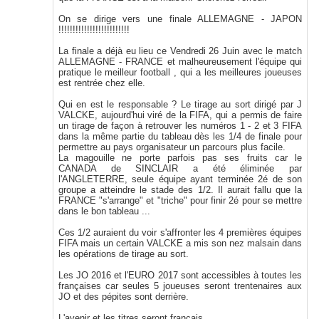
On se dirige vers une finale ALLEMAGNE - JAPON
!!!!!!!!!!!!!!!!!!!!!!!!!
La finale a déjà eu lieu ce Vendredi 26 Juin avec le match
ALLEMAGNE - FRANCE et malheureusement l'équipe qui
pratique le meilleur football , qui a les meilleures joueuses
est rentrée chez elle.
Qui en est le responsable ? Le tirage au sort dirigé par J
VALCKE, aujourd'hui viré de la FIFA, qui a permis de faire
un tirage de façon à retrouver les numéros 1 - 2 et 3 FIFA
dans la même partie du tableau dès les 1/4 de finale pour
permettre au pays organisateur un parcours plus facile.
La magouille ne porte parfois pas ses fruits car le
CANADA de SINCLAIR a été éliminée par
l'ANGLETERRE, seule équipe ayant terminée 2é de son
groupe a atteindre le stade des 1/2. Il aurait fallu que la
FRANCE "s'arrange" et "triche" pour finir 2é pour se mettre
dans le bon tableau ...
Ces 1/2 auraient du voir s'affronter les 4 premières équipes
FIFA mais un certain VALCKE a mis son nez malsain dans
les opérations de tirage au sort.
Les JO 2016 et l'EURO 2017 sont accessibles à toutes les
françaises car seules 5 joueuses seront trentenaires aux
JO et des pépites sont derrière.
L'avenir et les titres seront français ...