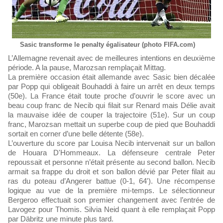
Sasic transforme le penalty égalisateur (photo FIFA.com)
L’Allemagne revenait avec de meilleures intentions en deuxième
période. A la pause, Marozsan remplaçait Mittag.
La première occasion était allemande avec Sasic bien décalée
par Popp qui obligeait Bouhaddi à faire un arrêt en deux temps
(50e). La France était toute proche d’ouvrir le score avec un
beau coup franc de Necib qui filait sur Renard mais Délie avait
la mauvaise idée de couper la trajectoire (51e). Sur un coup
franc, Marozsan mettait un superbe coup de pied que Bouhaddi
sortait en corner d’une belle détente (58e).
L’ouverture du score par Louisa Necib intervenait sur un ballon
de Houara D'Hommeaux. La défenseure centrale Peter
repoussait et personne n’était présente au second ballon. Necib
armait sa frappe du droit et son ballon dévié par Peter filait au
ras du poteau d’Angerer battue (0-1, 64'). Une récompense
logique au vue de la première mi-temps. Le sélectionneur
Bergeroo effectuait son premier changement avec l’entrée de
Lavogez pour Thomis. Silvia Neid quant à elle remplaçait Popp
par Däbritz une minute plus tard.