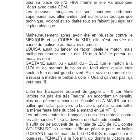
pour sa place de n°1 FIFA même si elle va accentuer
l'écart avec cette CDM.
Les joueuses françaises se sont montrées nettement
supérieures aux allemandes tant sur le plan tactique que
technique, volonté et solidarité tout en faisant jeu égal sur
le plan physique.
Malheureusement après avoir été en réussite contre le
MEXIQUE et la COREE du SUD, elle s'est trouvée en
panne de réalisme au mauvais moment.
LOUISA aurait pu lancer de façon idéale le match mais
malheureusement son tir des 15 m a frôlé le poteau du
mauvais côté.
GAETANE aurait pu - aurait du - ELLE tué le match à la
117é m en mettant le ballon au fond alors qu'elle était
seule à 5 m du but grand ouvert. Allez savoir comment elle
a réussi à mettre le ballon à côté ? Quand ça veut pas, ça
veut pas !!!.
Enfin les françaises auraient du gagné 1 - 0 car Mme
l'arbitre n'a pas été très "neutre" en accordant un pénalty
plus que généreux pour une "épaule" de A MAJRI sur un
ballon qui n'allait pas vers le but alors qu'elle n'a pas sifflé
la même faute faite du côté allemand en 1é MT !!.
Les arbitres contre les françaises dans des matchs contre
les allemandes !!!, Cela devient une habitude pénible.
Il suffit de se souvenir de la, finale de LDC de l'OL contre
WOLFSBURG où l'arbitre siffle un pénalty pour un ballon
TOMBANT sur le bras de L GEORGES masquée par 2
joueuses, PENALTY à la 78é mn, qui donne la victoire aux