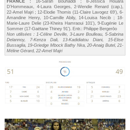
FRANCE :
16-Sarah Bouhaddi ; 8-Jessica Houara
D'Hommeaux, 4-Laura Georges, 2-Wendie Renard (cap.),
22-Amel Majri ; 12-Elodie Thomis (11-Claire Lavogez 69'), 6-
Amandine Henry, 10-Camille Abily, 14-Louisa Necib ; 18-
Marie-Laure Delie (23-Kheira Hamraoui 101'), 9-Eugénie Le
Sommer (17-Gaëtane Thiney 91'). Entr.: Philippe Bergerôo
Non utilisées : 1-Céline Deville, 3-Laure Boulleau, 5-Sabrina
Delannoy, 7-Kenza Dali, 13-Kadidiatou Diani, 15-Elise
Bussaglia, 19-Griedge Mbock Bathy Nka, 20-Anaig Butel, 21-
Méline Gérard, 22-Amel Majri