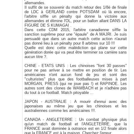
allemandes.
Il suffit de se souvenir du match retour des 1/8é de finale
de LDC à GERLAND contre POTSDAM où là encore,
l'arbitre siffle un pénalty qui donne la victoire aux
allemandes et élimine l'OL, pour un ballon allant DANS LA
FIGURE DE S KUMAGAI .
Dans cette CDM 2015, l'arbitre canadienne siffle la
sanction suprême pour une "épaule" de A MAJRI. Je suis
persuadé que dans un autre match cette action n'aurait
pas donné lieu à un pénalty pour 8 arbitres sur 10 !!!
Quelle est donc cette malédiction qui plane sur cette
génération dorée qui va peut être terminer sa carrière sans
aucun titre ?.
CHINE - ETATS UNIS : Les chinoises "font 30 passes"
pour ne pas arriver à se mettre en position de tir. Les
américaines n'ont aucun fond de jeu et sont des
"culturistes" plus que des footballeuses mises à part
MORGAN, PRESS (qui ne joue pas !) et RAPINOE. Les
autres sont des clones de WAMBACH et je n'adhère pas
du tout à ce football. Match pitoyable ...
JAPON - AUSTRALIE : A mourir d'ennui avec des
japonaises au même jeu que les chinoises et les
australiennes comme les américaines !!!.
CANADA - ANGLETERRE : Un combat physique plus
qu'un match de football et l'ANGLETERRE, que la
FRANCE avait dominée à outrance est en 1/2 finale alors
que la FRANCE est à la maison. Cherchez l'erreur.