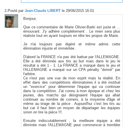
2.
Posté par
Jean-Claude LIBERT
le 29/06/2015 16:01
Bonjour,
Que ce commentaire de Marie Olivier-Barki est juste et ...
émouvant. J'y adhère complétement . Le mien sera plus
réaliste tout en ayant toujours en tête les propos de Marie.
Je n'ai toujours pas digéré et même admis cette
élimination injuste et imméritée .
D'abord la FRANCE n'a pas été battue par l'ALLEMAGNE.
Elle a été éliminée aux tirs au but mais dans le jeu le
résultat a été 1 - 1. La FRANCE a marqué dans le jeu et
l'ALLEMAGNE a marqué sur un CPA pénalty "donné" par
l'arbitre.
Ce n'est pas une vue de mon esprit mais la réalité. En
effet dans des compétitions éliminatoires il a été institué
un "exercice" pour déterminer l'équipe qui va continuer
dans la compétition. J'ai connu à mon époque et chez les
jeunes, des matchs qui désignaient l'équipe qui allait
continuer au nombre de corners, à la moyenne d'âge et
même au tirage de la pièce . Aujourd'hui c'est les tirs au
but car il faut bien un moyen de départager les équipes
sinon on tire la pièce !!!.
Ensuite indiscutablement , la meilleure équipe a été
éliminée mais l'ALLEMAGNE peut commencer à trembler