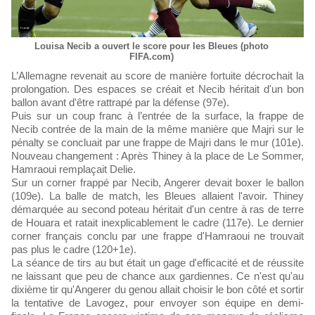
Louisa Necib a ouvert le score pour les Bleues (photo
FIFA.com)
L’Allemagne revenait au score de manière fortuite décrochait la
prolongation. Des espaces se créait et Necib héritait d'un bon
ballon avant d'être rattrapé par la défense (97e).
Puis sur un coup franc à l’entrée de la surface, la frappe de
Necib contrée de la main de la même manière que Majri sur le
pénalty se concluait par une frappe de Majri dans le mur (101e).
Nouveau changement : Après Thiney à la place de Le Sommer,
Hamraoui remplaçait Delie.
Sur un corner frappé par Necib, Angerer devait boxer le ballon
(109e). La balle de match, les Bleues allaient l'avoir. Thiney
démarquée au second poteau héritait d'un centre à ras de terre
de Houara et ratait inexplicablement le cadre (117e). Le dernier
corner français conclu par une frappe d'Hamraoui ne trouvait
pas plus le cadre (120+1e).
La séance de tirs au but était un gage d'efficacité et de réussite
ne laissant que peu de chance aux gardiennes. Ce n'est qu'au
dixième tir qu'Angerer du genou allait choisir le bon côté et sortir
la tentative de Lavogez, pour envoyer son équipe en demi-