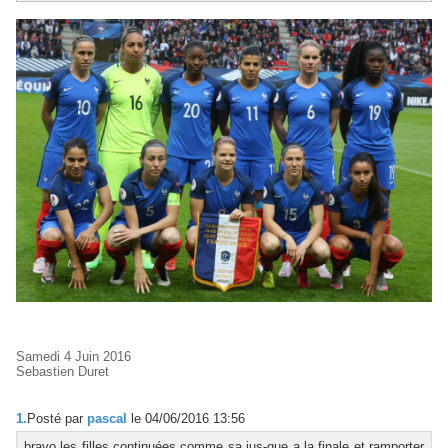
Samedi 4 Juin 2016
Sebastien Duret
1.
Posté par
pascal
le 04/06/2016 13:56
bravo les filles continuées comme sa jus-que a la finale et ramporter