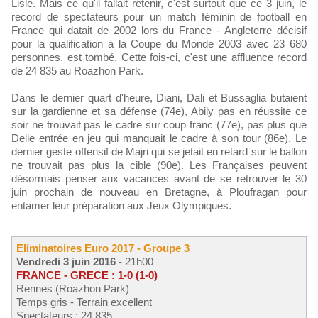
Lisle. Mais ce qu'il fallait retenir, c'est surtout que ce 3 juin, le
record de spectateurs pour un match féminin de football en
France qui datait de 2002 lors du France - Angleterre décisif
pour la qualification à la Coupe du Monde 2003 avec 23 680
personnes, est tombé. Cette fois-ci, c'est une affluence record
de 24 835 au Roazhon Park.
Dans le dernier quart d'heure, Diani, Dali et Bussaglia butaient
sur la gardienne et sa défense (74e), Abily pas en réussite ce
soir ne trouvait pas le cadre sur coup franc (77e), pas plus que
Delie entrée en jeu qui manquait le cadre à son tour (86e). Le
dernier geste offensif de Majri qui se jetait en retard sur le ballon
ne trouvait pas plus la cible (90e). Les Françaises peuvent
désormais penser aux vacances avant de se retrouver le 30
juin prochain de nouveau en Bretagne, à Ploufragan pour
entamer leur préparation aux Jeux Olympiques.
Eliminatoires Euro 2017 - Groupe 3
Vendredi 3 juin 2016
- 21h00
FRANCE - GRECE : 1-0 (1-0)
Rennes (Roazhon Park)
Temps gris - Terrain excellent
Spectateurs : 24 835