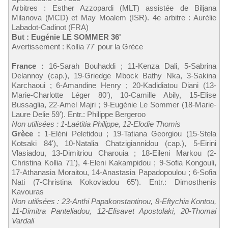
Arbitres : Esther Azzopardi (MLT) assistée de Biljana
Milanova (MCD) et May Moalem (ISR). 4e arbitre : Aurélie
Labadot-Cadinot (FRA)
But : Eugénie LE SOMMER 36'
Avertissement : Kollia 77' pour la Grèce
France :
16-Sarah Bouhaddi ; 11-Kenza Dali, 5-Sabrina
Delannoy (cap.), 19-Griedge Mbock Bathy Nka, 3-Sakina
Karchaoui ; 6-Amandine Henry ; 20-Kadidiatou Diani (13-
Marie-Charlotte Léger 80'), 10-Camille Abily, 15-Elise
Bussaglia, 22-Amel Majri ; 9-Eugénie Le Sommer (18-Marie-
Laure Delie 59'). Entr.: Philippe Bergeroo
Non utilisées : 1-Laëtitia Philippe, 12-Elodie Thomis
Grèce :
1-Eléni Peletidou ; 19-Tatiana Georgiou (15-Stela
Kotsaki 84'), 10-Natalia Chatzigiannidou (cap.), 5-Eirini
Vlasiadou, 13-Dimitriou Charouia ; 18-Eileni Markou (2-
Christina Kollia 71'), 4-Eleni Kakampidou ; 9-Sofia Kongouli,
17-Athanasia Moraitou, 14-Anastasia Papadopoulou ; 6-Sofia
Nati (7-Christina Kokoviadou 65'). Entr.: Dimosthenis
Kavouras
Non utilisées : 23-Anthi Papakonstantinou, 8-Eftychia Kontou,
11-Dimitra Panteliadou, 12-Elisavet Apostolaki, 20-Thomai
Vardali