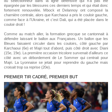
du sélectionneur dans la ligne défensive qui n'a pas été
épargnée par les blessures ces derniers temps et qui était donc
fortement renouvelée. Mbock et Delannoy ont composé la
charnière centrale, alors que Karchaoui a pris le couloir gauche,
comme face à l'Ukraine, et c'est Dali, qui a été placée dans le
couloir droit !
Comme au match aller, la formation grecque se cantonnait à
défendre laissant le ballon aux Françaises. Un ballon que les
Bleues faisaient circuler dans les couloirs, côté gauche par
Karchaoui (6e) et Majri tout d'abord, puis côté droit avec Diani
(15e, 19e). La première occasion tricolore survenait d'ailleurs ce
côté avec un débordement de Le Sommer qui centrait pour
Majri. La Lyonnaise se jetait pour reprendre du gauche mais
croisait trop sa reprise (20e).
PREMIER TIR CADRÉ, PREMIER BUT