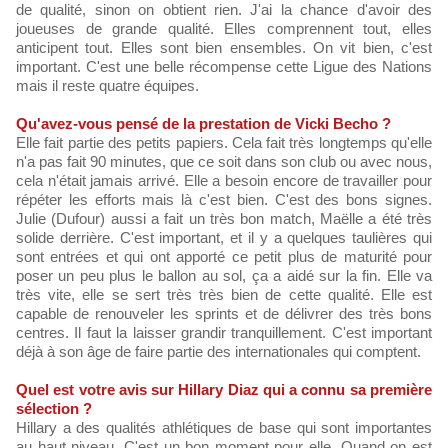
de qualité, sinon on obtient rien. J'ai la chance d'avoir des
joueuses de grande qualité. Elles comprennent tout, elles
anticipent tout. Elles sont bien ensembles. On vit bien, c'est
important. C'est une belle récompense cette Ligue des Nations
mais il reste quatre équipes.
Qu'avez-vous pensé de la prestation de Vicki Becho ?
Elle fait partie des petits papiers. Cela fait très longtemps qu'elle
n'a pas fait 90 minutes, que ce soit dans son club ou avec nous,
cela n'était jamais arrivé. Elle a besoin encore de travailler pour
répéter les efforts mais là c'est bien. C'est des bons signes.
Julie (Dufour) aussi a fait un très bon match, Maëlle a été très
solide derrière. C'est important, et il y a quelques taulières qui
sont entrées et qui ont apporté ce petit plus de maturité pour
poser un peu plus le ballon au sol, ça a aidé sur la fin. Elle va
très vite, elle se sert très très bien de cette qualité. Elle est
capable de renouveler les sprints et de délivrer des très bons
centres. Il faut la laisser grandir tranquillement. C'est important
déjà à son âge de faire partie des internationales qui comptent.
Quel est votre avis sur Hillary Diaz qui a connu sa première
sélection ?
Hillary a des qualités athlétiques de base qui sont importantes
au haut niveau. C'est un bon moment pour elle. Quand on est