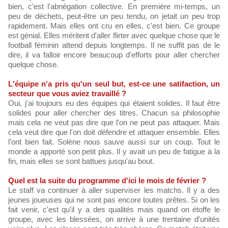
bien, c'est l'abnégation collective. En première mi-temps, un
peu de déchets, peut-être un peu tendu, on jetait un peu trop
rapidement. Mais elles ont cru en elles, c'est bien. Ce groupe
est génial. Elles méritent d'aller flirter avec quelque chose que le
football féminin attend depuis longtemps. Il ne suffit pas de le
dire, il va falloir encore beaucoup d'efforts pour aller chercher
quelque chose.
L'équipe n'a pris qu'un seul but, est-ce une satifaction, un
secteur que vous aviez travaillé ?
Oui, j'ai toujours eu des équipes qui étaient solides. Il faut être
solides pour aller chercher des titres. Chacun sa philosophie
mais cela ne veut pas dire que l'on ne peut pas attaquer. Mais
cela veut dire que l'on doit défendre et attaquer ensemble. Elles
l'ont bien fait. Solène nous sauve aussi sur un coup. Tout le
monde a apporté son petit plus. Il y avait un peu de fatigue à la
fin, mais elles se sont battues jusqu'au bout.
Quel est la suite du programme d'ici le mois de février ?
Le staff va continuer à aller superviser les matchs. Il y a des
jeunes joueuses qui ne sont pas encore toutes prêtes. Si on les
fait venir, c'est qu'il y a des qualités mais quand on étoffe le
groupe, avec les blessées, on arrive à une trentaine d'unités