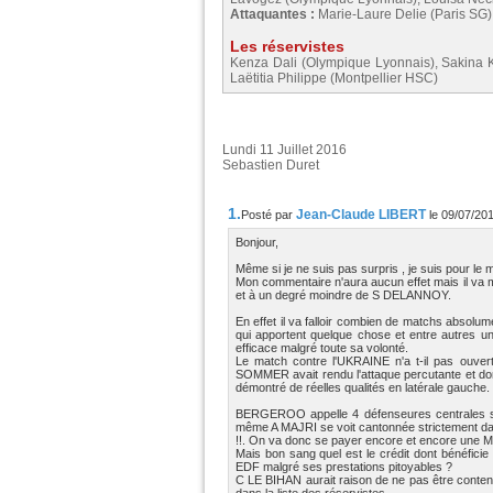
Attaquantes :
Marie-Laure Delie (Paris SG
Les réservistes
Kenza Dali (Olympique Lyonnais), Sakina K
Laëtitia Philippe (Montpellier HSC)
Lundi 11 Juillet 2016
Sebastien Duret
1.
Jean-Claude LIBERT
Posté par
le 09/07/20
Bonjour,
Même si je ne suis pas surpris , je suis pour le 
Mon commentaire n'aura aucun effet mais il va m
et à un degré moindre de S DELANNOY.
En effet il va falloir combien de matchs absolu
qui apportent quelque chose et entre autres 
efficace malgré toute sa volonté.
Le match contre l'UKRAINE n'a t-il pas ouv
SOMMER avait rendu l'attaque percutante et d
démontré de réelles qualités en latérale gauche.
BERGEROO appelle 4 défenseures centrales su
même A MAJRI se voit cantonnée strictement da
!!. On va donc se payer encore et encore une ML 
Mais bon sang quel est le crédit dont bénéfic
EDF malgré ses prestations pitoyables ?
C LE BIHAN aurait raison de ne pas être contente