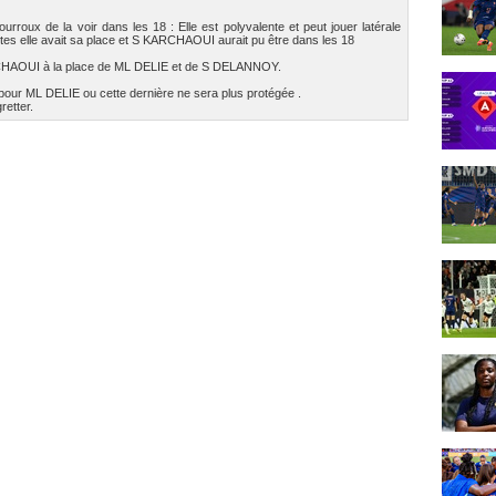
ux de la voir dans les 18 : Elle est polyvalente et peut jouer latérale
stes elle avait sa place et S KARCHAOUI aurait pu être dans les 18
RCHAOUI à la place de ML DELIE et de S DELANNOY.
our ML DELIE ou cette dernière ne sera plus protégée .
retter.