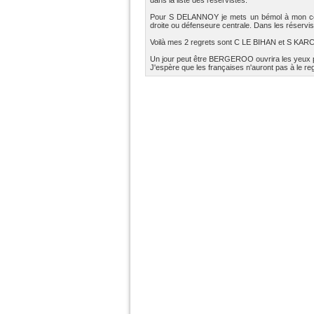
dans la liste des réservistes.
Pour S DELANNOY je mets un bémol à mon courro
droite ou défenseure centrale. Dans les réservi
Voilà mes 2 regrets sont C LE BIHAN et S KA
Un jour peut être BERGEROO ouvrira les yeux p
J'espère que les françaises n'auront pas à le reg