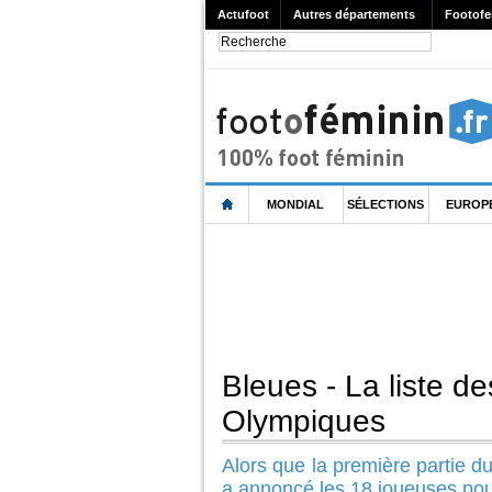
Actufoot
Autres départements
Footofe
MONDIAL
SÉLECTIONS
EUROP
Bleues - La liste d
Olympiques
Alors que la première partie d
a annoncé les 18 joueuses pour