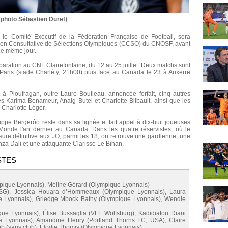
(photo Sébastien Duret)
 le Comité Exécutif de la Fédération Française de Football, sera
ssion Consultative de Sélections Olympiques (CCSO) du CNOSF, avant
ce même jour.
aration au CNF Clairefontaine, du 12 au 25 juillet. Deux matchs sont
Paris (stade Charléty, 21h00) puis face au Canada le 23 à Auxerre
 à Ploufragan, outre Laure Boulleau, annoncée forfait, cinq autres
es Karima Benameur, Anaig Butel et Charlotte Bilbault, ainsi que les
-Charlotte Léger.
ippe Bergerôo reste dans sa lignée et fait appel à dix-huit joueuses
Monde l'an dernier au Canada. Dans les quatre réservistes, où le
ure définitive aux JO, parmi les 18, on retrouve une gardienne, une
za Dali et une attaquante Clarisse Le Bihan.
STES
ique Lyonnais), Méline Gérard (Olympique Lyonnais)
 SG), Jessica Houara d’Hommeaux (Olympique Lyonnais), Laura
ue Lyonnais), Griedge Mbock Bathy (Olympique Lyonnais), Wendie
que Lyonnais), Élise Bussaglia (VFL Wolfsburg), Kadidiatou Diani
e Lyonnais), Amandine Henry (Portland Thorns FC, USA), Claire
b (sans club), Élodie Thomis (Olympique Lyonnais)