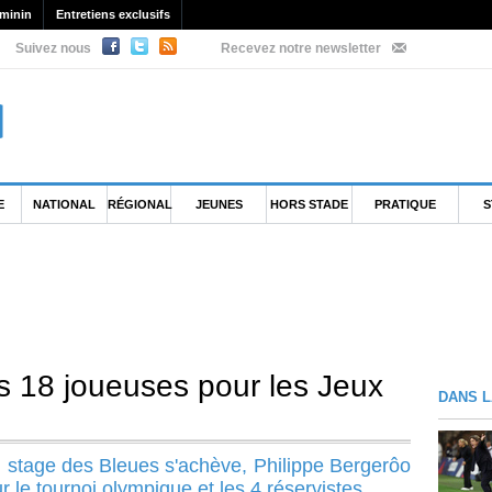
minin
Entretiens exclusifs
Suivez nous
Recevez notre newsletter
E
NATIONAL
RÉGIONAL
JEUNES
HORS STADE
PRATIQUE
S
es 18 joueuses pour les Jeux
DANS L
u stage des Bleues s'achève, Philippe Bergerôo
 le tournoi olympique et les 4 réservistes.