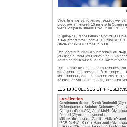
Cette liste de 22 joueuses, approuvée par
proposée le mercredi 13 juillet à la Commi
validation par le Bureau Exécutif du CNOSF 
L’Equipe de France Féminine poursuit sa prép
à son programme : contre la Chine le 16 à 
(stade Abbé-Deschamps, 21h00).
Des vingt-huit joueuses présentes au stage
joueuses quittent les Bleues : les Juvisienn
deux Montpelliéraines Sandie Toletti et Marie
Dans la liste des 18 joueuses retenues, Phil
qui étaient déjà présentes à la Coupe du 
sélectionneur pourra piocher en cas de bless
défenseure Sakina Karchaoui, une milieu Ken
LES 18 JOUEUSES ET 4 RESERVI
La sélection
Gardiennes de but :
Sarah Bouhaddi (Olymp
Défenseures :
Sabrina Delannoy (Paris
Georges (Paris SG), Amel Majri (Olympiq
Renard (Olympique Lyonnais)
Milieux de terrain :
Camille Abily (Olympi
(FCF Juvisy), Kheira Hamraoui (Olympiqu
Lavogez (Olympique Lyonnais), Louisa Neci