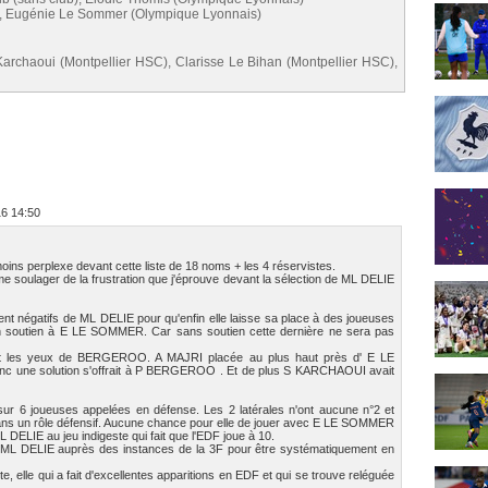
), Eugénie Le Sommer (Olympique Lyonnais)
archaoui (Montpellier HSC), Clarisse Le Bihan (Montpellier HSC),
16 14:50
moins perplexe devant cette liste de 18 noms + les 4 réservistes.
e soulager de la frustration que j'éprouve devant la sélection de ML DELIE
ment négatifs de ML DELIE pour qu'enfin elle laisse sa place à des joueuses
un soutien à E LE SOMMER. Car sans soutien cette dernière ne sera pas
ert les yeux de BERGEROO. A MAJRI placée au plus haut près d' E LE
onc une solution s'offrait à P BERGEROO . Et de plus S KARCHAOUI avait
r 6 joueuses appelées en défense. Les 2 latérales n'ont aucune n°2 et
ns un rôle défensif. Aucune chance pour elle de jouer avec E LE SOMMER
DELIE au jeu indigeste qui fait que l'EDF joue à 10.
ie ML DELIE auprès des instances de la 3F pour être systématiquement en
, elle qui a fait d'excellentes apparitions en EDF et qui se trouve reléguée