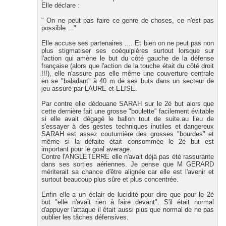
Elle déclare :
" On ne peut pas faire ce genre de choses, ce n'est pas
possible ..."
Elle accuse ses partenaires .... Et bien on ne peut pas non
plus stigmatiser ses coéquipières surtout lorsque sur
l'action qui amène le but du côté gauche de la défense
française (alors que l'action de la touche était du côté droit
!!!), elle n'assure pas elle même une couverture centrale
en se "baladant" à 40 m de ses buts dans un secteur de
jeu assuré par LAURE et ELISE.
Par contre elle dédouane SARAH sur le 2é but alors que
cette dernière fait une grosse "boulette" facilement évitable
si elle avait dégagé le ballon tout de suite.au lieu de
s'essayer à des gestes techniques inutiles et dangereux
SARAH est assez coutumière des grosses "bourdes" et
même si la défaite était consommée le 2é but est
important pour le goal average.
Contre l'ANGLETERRE elle n'avait déjà pas été rassurante
dans ses sorties aériennes. Je pense que M GERARD
mériterait sa chance d'être alignée car elle est l'avenir et
surtout beaucoup plus sûre et plus concentrée.
Enfin elle a un éclair de lucidité pour dire que pour le 2é
but "elle n'avait rien à faire devant". S'il était normal
d'appuyer l'attaque il était aussi plus que normal de ne pas
oublier les tâches défensives.