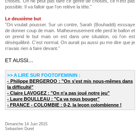
choses. On ne peut pas faire ce genre de choses, ce n'est pas
possible. Il va falloir que l'on relève la tête."
Le deuxième but
"On voulait pousser. Sur un contre, Sarah (Bouhaddi) esssaye
de donner coup de main. Malheureusement elle perd le ballon et
on prend le but mais on est dans une situation, où l'on est
déséquilibré. C'est normal. On aurait pu aussi pu me dire que je
n'avais rien à faire devant."
ET AUSSI...
>> A LIRE SUR FOOTOFEMININ :
- Philippe BERGEROO : "On s'est mis nous-mêmes dans
la difficulté"
- Claire LAVOGEZ : "On n'a pas joué notre jeu"
- Laure BOULLEAU : "Ça va nous bouger"
- FRANCE - COLOMBIE : 0-2, la leçon colombienne !
Dimanche 14 Juin 2015
Sebastien Duret