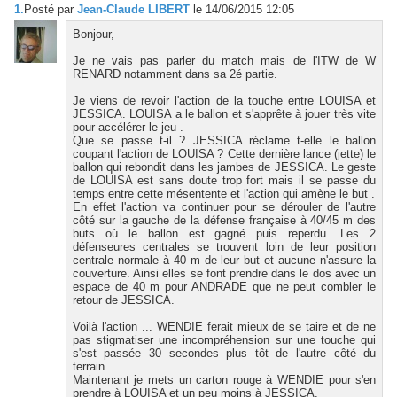
1.
Posté par
Jean-Claude LIBERT
le 14/06/2015 12:05
Bonjour,
Je ne vais pas parler du match mais de l'ITW de W
RENARD notamment dans sa 2é partie.
Je viens de revoir l'action de la touche entre LOUISA et
JESSICA. LOUISA a le ballon et s'apprête à jouer très vite
pour accélérer le jeu .
Que se passe t-il ? JESSICA réclame t-elle le ballon
coupant l'action de LOUISA ? Cette dernière lance (jette) le
ballon qui rebondit dans les jambes de JESSICA. Le geste
de LOUISA est sans doute trop fort mais il se passe du
temps entre cette mésentente et l'action qui amène le but .
En effet l'action va continuer pour se dérouler de l'autre
côté sur la gauche de la défense française à 40/45 m des
buts où le ballon est gagné puis reperdu. Les 2
défenseures centrales se trouvent loin de leur position
centrale normale à 40 m de leur but et aucune n'assure la
couverture. Ainsi elles se font prendre dans le dos avec un
espace de 40 m pour ANDRADE que ne peut combler le
retour de JESSICA.
Voilà l'action ... WENDIE ferait mieux de se taire et de ne
pas stigmatiser une incompréhension sur une touche qui
s'est passée 30 secondes plus tôt de l'autre côté du
terrain.
Maintenant je mets un carton rouge à WENDIE pour s'en
prendre à LOUISA et un peu moins à JESSICA.