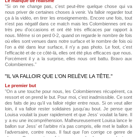
Le manque de réalisme
"Si on ne change pas, c'est peut-être quelque chose qui va
nous priver de certaines choses à venir. Va falloir regarder tout
ça à la vidéo, en tirer les enseignements. Encore une fois, tout
n'est pas négatif dans ce match mais les Colombiennes ont eu
très peu d'occasions et ont été très efficaces par rapport à
nous. Même si on perd 0-2, quand on regarde le nombre de fois
où elles sont venues dans notre surface et le nombre de fois où
l'on a été dans leur surface, il n'y a pas photo. Le foot, c'est
l'efficacité et de ce côté-là, elles ont été plus efficaces que nous.
Forcément il y a la surprise, elles nous ont battu. Bravo aux
Colombiennes."
"IL VA FALLOIR QUE L'ON RELÈVE LA TÊTE."
Le premier but
"On a une touche pour nous, les Colombiennes récupérent, ca
ressort et on prend le but. Pour moi, c'est inadmissible. Ce sont
des faits de jeu qu'il va falloir régler entre nous. Si on veut aller
loin, il va falloir rester solidaires jusqu'au bout. Je pense que
Louisa voulait la jouer rapidement et que Jess' voulait la faire. Il
y a eu une incompréhension. Malheureusement Louisa lance le
ballon sur Jess' et l'arbitre n'a pas compris, elle met le ballon à
l'adversaire, contre nous. Il faut que l'on corrige ce genre de