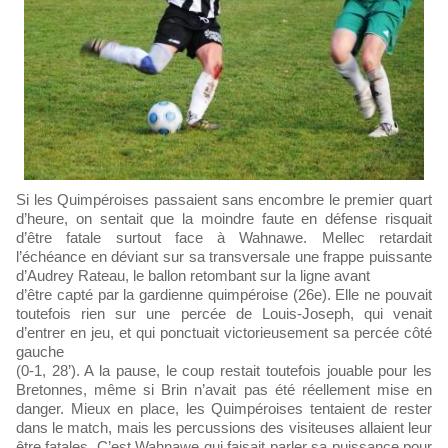
Si les Quimpéroises passaient sans encombre le premier quart
d’heure, on sentait que la moindre faute en défense risquait
d’être fatale surtout face à Wahnawe. Mellec retardait
l’échéance en déviant sur sa transversale une frappe puissante
d’Audrey Rateau, le ballon retombant sur la ligne avant
d’être capté par la gardienne quimpéroise (26e). Elle ne pouvait
toutefois rien sur une percée de Louis-Joseph, qui venait
d’entrer en jeu, et qui ponctuait victorieusement sa percée côté
gauche
(0-1, 28’). A la pause, le coup restait toutefois jouable pour les
Bretonnes, même si Brin n’avait pas été réellement mise en
danger. Mieux en place, les Quimpéroises tentaient de rester
dans le match, mais les percussions des visiteuses allaient leur
être fatales. C’est Wahnawe qui faisait parler sa puissance pour