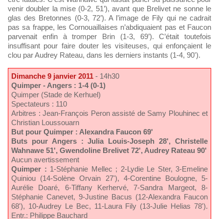
venir doubler la mise (0-2, 51’), avant que Brelivet ne sonne le
glas des Bretonnes (0-3, 72’). A l’image de Fily qui ne cadrait
pas sa frappe, les Cornouaillaises n’abdiquaient pas et Faucon
parvenait enfin à tromper Brin (1-3, 69’). C’était toutefois
insuffisant pour faire douter les visiteuses, qui enfonçaient le
clou par Audrey Rateau, dans les derniers instants (1-4, 90').
Dimanche 9 janvier 2011
- 14h30
Quimper - Angers : 1-4 (0-1)
Quimper (Stade de Kerhuel)
Spectateurs : 110
Arbitres : Jean-François Peron assisté de Samy Plouhinec et
Christian Loussouarn
But pour Quimper : Alexandra Faucon 69'
Buts pour Angers : Julia Louis-Joseph 28', Christelle
Wahnawe 51', Gwendoline Brelivet 72', Audrey Rateau 90'
Aucun avertissement
Quimper :
1-Stéphanie Mellec ; 2-Lydie Le Ster, 3-Emeline
Quiniou (14-Solène Orvain 27'), 4-Corentine Boulogne, 5-
Aurélie Doaré, 6-Tiffany Kerhervé, 7-Sandra Margeot, 8-
Stéphanie Canevet, 9-Justine Bacus (12-Alexandra Faucon
68'), 10-Audrey Le Bec, 11-Laura Fily (13-Julie Helias 78').
Entr.: Philippe Bauchard