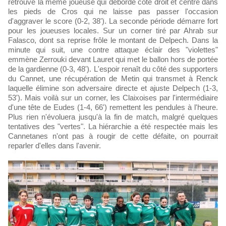
retrouve la même joueuse qui déborde côté droit et centre dans
les pieds de Cros qui ne laisse pas passer l'occasion
d'aggraver le score (0-2, 38'). La seconde période démarre fort
pour les joueuses locales. Sur un corner tiré par Ahrab sur
Falasco, dont sa reprise frôle le montant de Delpech. Dans la
minute qui suit, une contre attaque éclair des "violettes"
emmène Zerrouki devant Lauret qui met le ballon hors de portée
de la gardienne (0-3, 48'). L'espoir renaît du côté des supporters
du Cannet, une récupération de Metin qui transmet à Renck
laquelle élimine son adversaire directe et ajuste Delpech (1-3,
53'). Mais voilà sur un corner, les Claixoises par l'intermédiaire
d'une tête de Eudes (1-4, 66') remettent les pendules à l'heure.
Plus rien n'évoluera jusqu'à la fin de match, malgré quelques
tentatives des "vertes". La hiérarchie a été respectée mais les
Cannetanes n'ont pas à rougir de cette défaite, on pourrait
reparler d'elles dans l'avenir.