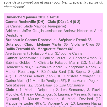
suite de la compétition et aussi pour bien préparer la reprise du
championnat".
Dimanche 9 janvier 2011
à 14h30
Cannet Rocheville (DH) - Claix (D2) : 1-4 (0-2)
Le Cannet (Stade Maurice Jean-pierre)
Arbitres : Joffre Graglia assisté de Andrew Nelson et Amri
Deghdiche
But pour le Cannet Rocheville : Stéphanie Renck 53'
Buts pour Claix : Mélanie Martin 35', Violaine Cros 38',
Dalila Zerrouki 48', Marguerite Eudes 66'
Avertissement : Falasco Martin 31' pour le Cannet
Cannet Rocheville :
1-Pauline Lauret ; 2. Déborah Arhab, 3.
Sabrina Geldes, 4. Christelle Falasco Martin (13. Nathalie
Domenech 70'), 5. Alexia Pauchard, 6. Stéphanie Renck, 7.
Manon Roustaing, 8. Bénédicte Bard (15. Sophia Sogaidia
46'), 9. Vanessa Artaud (cap.), 10. Christelle Szwajeer, 11.
Carine Metin (14-Marielle Perdigon 85'). Entr.: Aurore Pegaz
Non utilisées : 12. Sofia Baldé, 16. Lise Constance
Claix :
1. Marion Delpech ; 2. Léa Semanaz, 3. Flavie
Moutote, 4. Fanny Quittançon, 5. Laurence Meslien, 6. Fanny
Quetand, 7. Marine Fernandez, 8. Marie Devillard (12.
Marguerite Eudes 46'), 9. Violaine Cros, 10. Laureen Navas