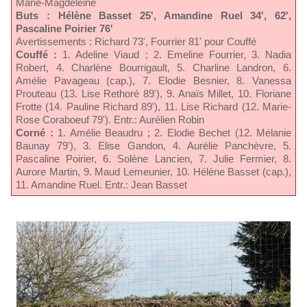
Marie-Magdeleine
Buts : Hélène Basset 25', Amandine Ruel 34', 62',
Pascaline Poirier 76'
Avertissements : Richard 73', Fourrier 81' pour Couffé
Couffé :
1. Adeline Viaud ; 2. Emeline Fourrier, 3. Nadia
Robert, 4. Charlène Bourrigault, 5. Charline Landron, 6.
Amélie Pavageau (cap.), 7. Elodie Besnier, 8. Vanessa
Prouteau (13. Lise Rethoré 89'), 9. Anaïs Millet, 10. Floriane
Frotte (14. Pauline Richard 89'), 11. Lise Richard (12. Marie-
Rose Coraboeuf 79'). Entr.: Aurélien Robin
Corné :
1. Amélie Beaudru ; 2. Elodie Bechet (12. Mélanie
Baunay 79'), 3. Elise Gandon, 4. Aurélie Panchèvre, 5.
Pascaline Poirier, 6. Solène Lancien, 7. Julie Fermier, 8.
Aurore Martin, 9. Maud Lemeunier, 10. Hélène Basset (cap.),
11. Amandine Ruel. Entr.: Jean Basset