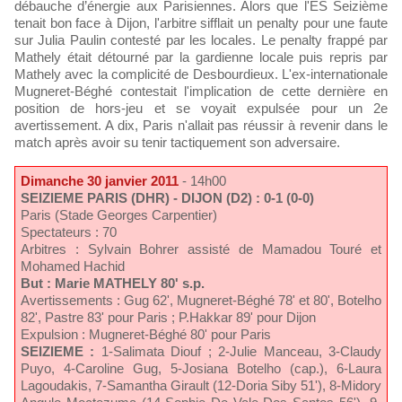
débauche d’énergie aux Parisiennes. Alors que l'ES Seizième
tenait bon face à Dijon, l'arbitre sifflait un penalty pour une faute
sur Julia Paulin contesté par les locales. Le penalty frappé par
Mathely était détourné par la gardienne locale puis repris par
Mathely avec la complicité de Desbourdieux. L'ex-internationale
Mugneret-Béghé contestait l'implication de cette dernière en
position de hors-jeu et se voyait expulsée pour un 2e
avertissement. A dix, Paris n'allait pas réussir à revenir dans le
match après avoir su tenir tactiquement son adversaire.
Dimanche 30 janvier 2011
- 14h00
SEIZIEME PARIS (DHR) - DIJON (D2) : 0-1 (0-0)
Paris (Stade Georges Carpentier)
Spectateurs : 70
Arbitres : Sylvain Bohrer assisté de Mamadou Touré et
Mohamed Hachid
But : Marie MATHELY 80' s.p.
Avertissements : Gug 62', Mugneret-Béghé 78' et 80', Botelho
82', Pastre 83' pour Paris ; P.Hakkar 89' pour Dijon
Expulsion : Mugneret-Béghé 80' pour Paris
SEIZIEME :
1-Salimata Diouf ; 2-Julie Manceau, 3-Claudy
Puyo, 4-Caroline Gug, 5-Josiana Botelho (cap.), 6-Laura
Lagoudakis, 7-Samantha Girault (12-Doria Siby 51'), 8-Midory