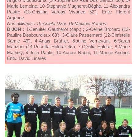
Angulo Moctezuma (14-Sophie Do Vale Dos Santos 56'), 9-
Marie Lemoine, 10-Stéphanie Mugneret-Béghé, 11-Alexandra
Pastre (13-Cristina Vargas Vivanco 52'). Entr.: Florent
Argence
Non utilisées : 15-Anleta Dzoi, 16-Mélanie Ramos
DIJON :
1-Jennifer Gautherot (cap.) ; 2-Céline Brocard (13-
Pauline Desbourdieux 68'), 3-Claire Passemard (12-Christelle
Samie 46'), 4-Anaïs Brahier, 5-Aline Vernevaut, 6-Sarah
Manzoni (14-Priscilla Hakkar 46'), 7-Cécilia Hakkar, 8-Marie
Mathely, 9-Julia Paulin, 10-Aurore Rabut, 11-Marine Andriot.
Entr.: David Linarès