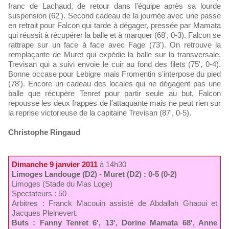
franc de Lachaud, de retour dans l'équipe après sa lourde
suspension (62'). Second cadeau de la journée avec une passe
en retrait pour Falcon qui tarde à dégager, pressée par Mamata
qui réussit à récupérer la balle et à marquer (68', 0-3). Falcon se
rattrape sur un face à face avec Fage (73'). On retrouve la
remplaçante de Muret qui expédie la balle sur la transversale,
Trevisan qui a suivi envoie le cuir au fond des filets (75', 0-4).
Bonne occase pour Lebigre mais Fromentin s'interpose du pied
(78'). Encore un cadeau des locales qui ne dégagent pas une
balle que récupère Tenret pour partir seule au but, Falcon
repousse les deux frappes de l'attaquante mais ne peut rien sur
la reprise victorieuse de la capitaine Trevisan (87', 0-5).
Christophe Ringaud
Dimanche 9 janvier 2011
à 14h30
Limoges Landouge (D2) - Muret (D2) : 0-5 (0-2)
Limoges (Stade du Mas Loge)
Spectateurs : 50
Arbitres : Franck Macouin assisté de Abdallah Ghaoui et
Jacques Pleinevert.
Buts : Fanny Tenret 6', 13', Dorine Mamata 68', Anne