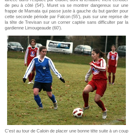
de peu à côté (54'). Muret va se montrer dangereux sur une
frappe de Mamata qui passe juste à gauche du but garder pour
cette seconde période par Falcon (55'), puis sur une reprise de
la tête de Trevisan sur un corner captée sans difficulter par la
gardienne Limougeaude (60').
C'est au tour de Caloin de placer une bonne tête suite à un coup