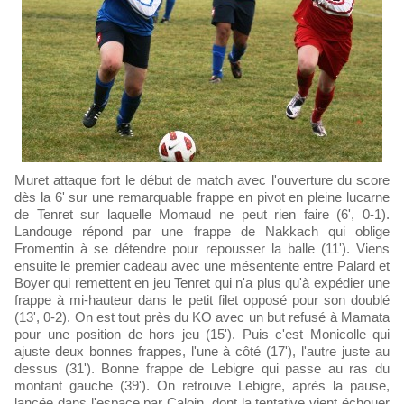
Muret attaque fort le début de match avec l'ouverture du score
dès la 6' sur une remarquable frappe en pivot en pleine lucarne
de Tenret sur laquelle Momaud ne peut rien faire (6', 0-1).
Landouge répond par une frappe de Nakkach qui oblige
Fromentin à se détendre pour repousser la balle (11'). Viens
ensuite le premier cadeau avec une mésentente entre Palard et
Boyer qui remettent en jeu Tenret qui n'a plus qu'à expédier une
frappe à mi-hauteur dans le petit filet opposé pour son doublé
(13', 0-2). On est tout près du KO avec un but refusé à Mamata
pour une position de hors jeu (15'). Puis c'est Monicolle qui
ajuste deux bonnes frappes, l'une à côté (17'), l'autre juste au
dessus (31'). Bonne frappe de Lebigre qui passe au ras du
montant gauche (39'). On retrouve Lebigre, après la pause,
lancée dans l'espace par Caloin, dont la tentative vient échouer