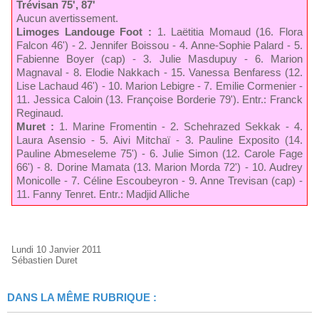
Trévisan 75', 87'
Aucun avertissement.
Limoges Landouge Foot :
1. Laëtitia Momaud (16. Flora
Falcon 46') - 2. Jennifer Boissou - 4. Anne-Sophie Palard - 5.
Fabienne Boyer (cap) - 3. Julie Masdupuy - 6. Marion
Magnaval - 8. Elodie Nakkach - 15. Vanessa Benfaress (12.
Lise Lachaud 46') - 10. Marion Lebigre - 7. Emilie Cormenier -
11. Jessica Caloin (13. Françoise Borderie 79'). Entr.: Franck
Reginaud.
Muret :
1. Marine Fromentin - 2. Schehrazed Sekkak - 4.
Laura Asensio - 5. Aivi Mitchaï - 3. Pauline Exposito (14.
Pauline Abmeseleme 75') - 6. Julie Simon (12. Carole Fage
66') - 8. Dorine Mamata (13. Marion Morda 72') - 10. Audrey
Monicolle - 7. Céline Escoubeyron - 9. Anne Trevisan (cap) -
11. Fanny Tenret. Entr.: Madjid Alliche
Lundi 10 Janvier 2011
Sébastien Duret
DANS LA MÊME RUBRIQUE :