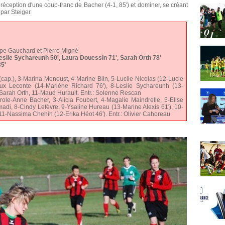
ception d'une coup-franc de Bacher (4-1, 85') et dominer, se créant
par Steiger.
ippe Gauchard et Pierre Migné
eslie Sychareunh 50', Laura Douessin 71', Sarah Orth 78'
5'
 (cap.), 3-Marina Meneust, 4-Marine Blin, 5-Lucile Nicolas (12-Lucie
ux Leconte (14-Marlène Richard 76'), 8-Leslie Sychareunh (13-
Sarah Orth, 11-Maud Hurault. Entr.: Solenne Rescan
role-Anne Bacher, 3-Alicia Foubert, 4-Magalie Maindrelle, 5-Elise
di, 8-Cindy Lefèvre, 9-Ysaline Hureau (13-Marine Alexis 61'), 10-
11-Nassima Chehih (12-Erika Héot 46'). Entr.: Olivier Cahoreau