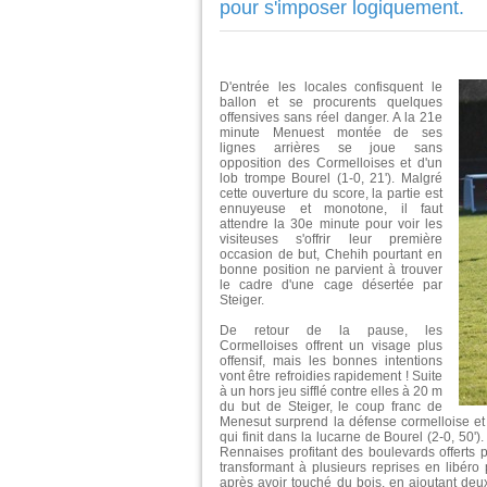
pour s'imposer logiquement.
D'entrée les locales confisquent le
ballon et se procurents quelques
offensives sans réel danger. A la 21e
minute Menuest montée de ses
lignes arrières se joue sans
opposition des Cormelloises et d'un
lob trompe Bourel (1-0, 21'). Malgré
cette ouverture du score, la partie est
ennuyeuse et monotone, il faut
attendre la 30e minute pour voir les
visiteuses s'offrir leur première
occasion de but, Chehih pourtant en
bonne position ne parvient à trouver
le cadre d'une cage désertée par
Steiger.
De retour de la pause, les
Cormelloises offrent un visage plus
offensif, mais les bonnes intentions
vont être refroidies rapidement ! Suite
à un hors jeu sifflé contre elles à 20 m
du but de Steiger, le coup franc de
Menesut surprend la défense cormelloise et
qui finit dans la lucarne de Bourel (2-0, 50')
Rennaises profitant des boulevards offerts
transformant à plusieurs reprises en libéro 
après avoir touché du bois, en ajoutant deu