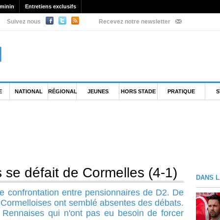
minin
Entretiens exclusifs
Suivez nous
Recevez notre newsletter
E
NATIONAL
RÉGIONAL
JEUNES
HORS STADE
PRATIQUE
S
se défait de Cormelles (4-1)
DANS L
e confrontation entre pensionnaires de D2. De
es Cormelloises ont semblé absentes des débats.
x Rennaises qui n'ont pas eu besoin de forcer