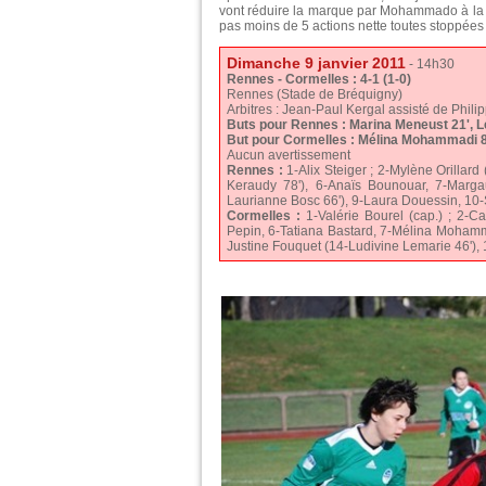
vont réduire la marque par Mohammado à la ré
pas moins de 5 actions nette toutes stoppées 
Dimanche 9 janvier 2011
- 14h30
Rennes - Cormelles : 4-1 (1-0)
Rennes (Stade de Bréquigny)
Arbitres : Jean-Paul Kergal assisté de Phil
Buts pour Rennes : Marina Meneust 21', L
But pour Cormelles : Mélina Mohammadi 8
Aucun avertissement
Rennes :
1-Alix Steiger ; 2-Mylène Orillard
Keraudy 78'), 6-Anaïs Bounouar, 7-Marga
Laurianne Bosc 66'), 9-Laura Douessin, 10-
Cormelles :
1-Valérie Bourel (cap.) ; 2-Ca
Pepin, 6-Tatiana Bastard, 7-Mélina Mohamma
Justine Fouquet (14-Ludivine Lemarie 46'), 