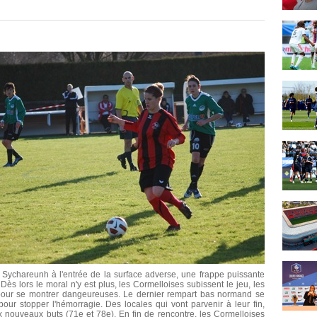
 Sychareunh à l'entrée de la surface adverse, une frappe puissante
. Dès lors le moral n'y est plus, les Cormelloises subissent le jeu, les
 pour se montrer dangeureuses. Le dernier rempart bas normand se
pour stopper l'hémorragie. Des locales qui vont parvenir à leur fin,
x nouveaux buts (71e et 78e). En fin de rencontre, les Cormelloises