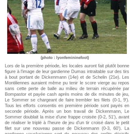
(photo : lyonfemininefoot)
Lors de la première période, les locales auront fait plutôt bonne
figure à l’image de leur gardienne Dumas intraitable sur des tirs
à bout portant de Dickenmann (14e) et de Schelin (21e). Les
Montiliennes auraient même pu tenir le score vierge au repos
sans cette perte de balle au milieu de terrain récupérée par
Bompastor et payée cash après moins de dix minutes de jeu,
Le Sommer se chargeant de faire trembler les filets (0-1, 9').
Tous les efforts consentis en première période sont payés en
seconde période. Après un bon travail de Dickenmann, Le
Sommer doublait la mise d’une frappe croisée (0-2, 51'), avant
de réaliser le triplé à l’heure de jeu d'un tir croisé dans le petit
filet sur une nouveau passe de Dickenmann (0-3, 60'). La
gardienne vauclusienne sort de nouveau des arrêts décisifs