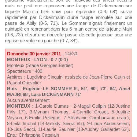
mais ne peut que repousser une frappe de Dickenmann sur
laquelle Majri a bien suivi pour reprendre (0-4, 68') suivie
rapidement par Dickenmann d'une frappe enroulée sur une
passe de Abily (0-5, 71'). Le Sommer signait finalement un
quintuplé en reprenant dans les 6 m un centre de la jeune Majri
(0-6, 73') et sur une nouvelle passe de cette joueuse pour une
reprise de volée du gauche (0-7, 84').
Dimanche 30 janvier 2011
- 14h30
MONTEUX - LYON : 0-7 (0-1)
Monteux (Stade Georges Bertier)
Spectateurs : 400
Arbitres : Lugdivine Cinquini assistée de Jean-Pierre Gutin et
Pascal Chevalier
Buts : Eugénie LE SOMMER 9', 51', 60', 73', 84', Amel
MAJRI 68', Lara DICKENMANN 71'
Aucun avertissement
MONTEUX :
1-Carole Dumas ; 2-Magali Guilpin (12-Justine
Firly 17'), 3-Myriam Thomas, 4-Camille Croset, 5-Justine
Vayson, 6-Emilie Pellegrin, 7-Stéphanie Cambursano (cap.),
8-Leïla Imchal (14-Mélody Sierra 85'), 9-Linda Abdesselem,
10-Lisa Secci, 11-Laurie Saulnier (13-Audrey Gaillardet 63').
Entr.: Christophe Cattelain