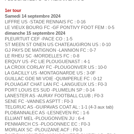
1er tour
Samedi 14 septembre 2024
LIFFRE US -STADE RENNAIS FC : 0-16
LE VIEUX BOURG FC -GF PONTIVY FOOT FEM : 0-5
dimanche 15 septembre 2024
PLEURTUIT CEF -PACE CO : 1-5
ST MEEN ST ONEN US CHATEAUGIRON US : 0-10
GJ PAYS DE MATIGNON -LANNION FC : 0-7
LE RHEU SC -MORDELLES FC : 0-8
ERQUY US -FC LIE PLOUGUENAST : 4-1
LA CROIX CORLAY FC -PLOUGONVER US : 10-0
LA GACILLY US -MONTAGNARDE US : 3-0F
GUILLAC GDE MI VOIE -QUIMPERLE FC : 0-12
PLOUAGAT CHAT LAN FC -LANGUEUX US : F0-3
PORT LOUIS ES SUD -PLUMELIN SP : 0-14
LANESTER AS -AURAY FOOTBALL CLUB ; F0-3
SENE FC -VANNES ASPTT : F0-3
TELGRUC AS -GUIPAVAS COAT AL : 1-1 (4-3 aux tab)
PLOBANNALEC AS -LESNEVEN RC : 1-6
ELLIANT MEL -PLOUGONVEN JU : 6-4
PENMARCH CS -PLOGONNEC EC : F0-3
MORLAIX SC -PLOUZANE ACF : F0-3