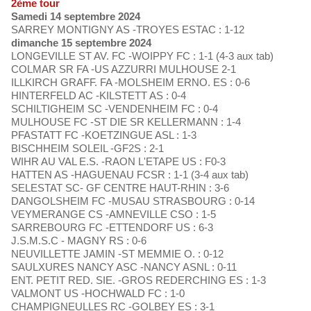
2ème tour
Samedi 14 septembre 2024
SARREY MONTIGNY AS -TROYES ESTAC : 1-12
dimanche 15 septembre 2024
LONGEVILLE ST AV. FC -WOIPPY FC : 1-1 (4-3 aux tab)
COLMAR SR FA -US AZZURRI MULHOUSE 2-1
ILLKIRCH GRAFF. FA -MOLSHEIM ERNO. ES : 0-6
HINTERFELD AC -KILSTETT AS : 0-4
SCHILTIGHEIM SC -VENDENHEIM FC : 0-4
MULHOUSE FC -ST DIE SR KELLERMANN : 1-4
PFASTATT FC -KOETZINGUE ASL : 1-3
BISCHHEIM SOLEIL -GF2S : 2-1
WIHR AU VAL E.S. -RAON L'ETAPE US : F0-3
HATTEN AS -HAGUENAU FCSR : 1-1 (3-4 aux tab)
SELESTAT SC- GF CENTRE HAUT-RHIN : 3-6
DANGOLSHEIM FC -MUSAU STRASBOURG : 0-14
VEYMERANGE CS -AMNEVILLE CSO : 1-5
SARREBOURG FC -ETTENDORF US : 6-3
J.S.M.S.C - MAGNY RS : 0-6
NEUVILLETTE JAMIN -ST MEMMIE O. : 0-12
SAULXURES NANCY ASC -NANCY ASNL : 0-11
ENT. PETIT RED. SIE. -GROS REDERCHING ES : 1-3
VALMONT US -HOCHWALD FC : 1-0
CHAMPIGNEULLES RC -GOLBEY ES : 3-1