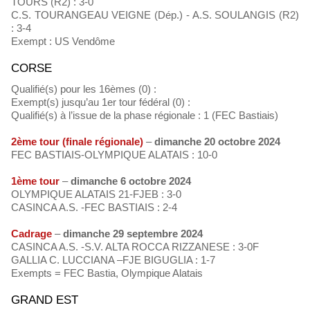
TOURS (R2) : 3-0
C.S. TOURANGEAU VEIGNE (Dép.) - A.S. SOULANGIS (R2)
: 3-4
Exempt : US Vendôme
CORSE
Qualifié(s) pour les 16èmes (0) :
Exempt(s) jusqu’au 1er tour fédéral (0) :
Qualifié(s) à l’issue de la phase régionale : 1 (FEC Bastiais)
2ème tour (finale régionale)
–
dimanche 20 octobre 2024
FEC BASTIAIS-OLYMPIQUE ALATAIS : 10-0
1ème tour
–
dimanche 6 octobre 2024
OLYMPIQUE ALATAIS 21-FJEB : 3-0
CASINCA A.S. -FEC BASTIAIS : 2-4
Cadrage
–
dimanche 29 septembre 2024
CASINCA A.S. -S.V. ALTA ROCCA RIZZANESE : 3-0F
GALLIA C. LUCCIANA –FJE BIGUGLIA : 1-7
Exempts = FEC Bastia, Olympique Alatais
GRAND EST