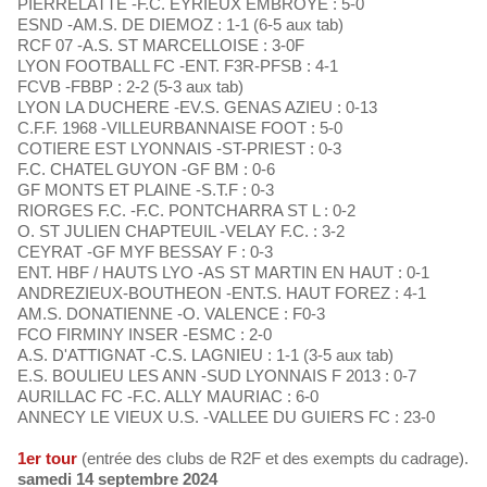
PIERRELATTE -F.C. EYRIEUX EMBROYE : 5-0
ESND -AM.S. DE DIEMOZ : 1-1 (6-5 aux tab)
RCF 07 -A.S. ST MARCELLOISE : 3-0F
LYON FOOTBALL FC -ENT. F3R-PFSB : 4-1
FCVB -FBBP : 2-2 (5-3 aux tab)
LYON LA DUCHERE -EV.S. GENAS AZIEU : 0-13
C.F.F. 1968 -VILLEURBANNAISE FOOT : 5-0
COTIERE EST LYONNAIS -ST-PRIEST : 0-3
F.C. CHATEL GUYON -GF BM : 0-6
GF MONTS ET PLAINE -S.T.F : 0-3
RIORGES F.C. -F.C. PONTCHARRA ST L : 0-2
O. ST JULIEN CHAPTEUIL -VELAY F.C. : 3-2
CEYRAT -GF MYF BESSAY F : 0-3
ENT. HBF / HAUTS LYO -AS ST MARTIN EN HAUT : 0-1
ANDREZIEUX-BOUTHEON -ENT.S. HAUT FOREZ : 4-1
AM.S. DONATIENNE -O. VALENCE : F0-3
FCO FIRMINY INSER -ESMC : 2-0
A.S. D'ATTIGNAT -C.S. LAGNIEU : 1-1 (3-5 aux tab)
E.S. BOULIEU LES ANN -SUD LYONNAIS F 2013 : 0-7
AURILLAC FC -F.C. ALLY MAURIAC : 6-0
ANNECY LE VIEUX U.S. -VALLEE DU GUIERS FC : 23-0
1er tour
(entrée des clubs de R2F et des exempts du cadrage).
samedi 14 septembre 2024