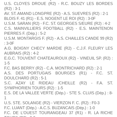
U.S. CLOYES DROUE (R2) - R.C. BOUZY LES BORDES
(R2) : 3-1
AV. ST. AMAND LONGPRE (R2) - A.S. SUEVRES (R2) : 2-1
BLOIS F. 41 (R1) - E.S. NOGENT LE ROI (R2) : 3-0F
U.S.M. SARAN (R2) - F.C. ST. GEORGES S/EURE (R2) : 4-2
C.S. MAINVILLIERS FOOTBALL (R2) - E.S. MAINTENON
PIERRES F. (Dép.) : 5-2
U.S.M. MONTARGIS F. (R2) - A.S. CHAILLES CANDE 99 (R2)
: 3-0F
A.G. BOIGNY CHECY MARDIE (R2) - C.J.F. FLEURY LES
AUBRAIS (R2) : 4-2
E.G.C. TOUVENT CHATEAUROUX (R2) - VINEUIL SP. (R2) :
1-5
F.C. BAS BERRY (R2) - C.A. MONTRICHARD (R2) : 2-1
A.S. DES PORTUGAIS BOURGES (R1) - F.C. ST.
DOULCHARD (R2) : 5-1
S.C. AZAY LE RIDEAU /CHEILLE (R2) - F.A. ST.
SYMPHORIEN TOURS (R2) : 1-5
E.S. DE LA VALLEE VERTE (Dép.) - STE S. CLUIS (Dép.) : 8-
1
U.S. STE. SOLANGE (R2) - VIERZON F. C. (R2) : F0-3
F.C. LUANT (Dép.) - A.C.S. BUZANCAIS (Dép.) : 1-0
F.C. DE L'OUEST TOURANGEAU 37 (R1) - R. LA RICHE