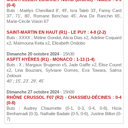
(0-4)
Buts : Maëlys Chevillard 8', 49', Isra Taleb 33', Fanny Card
37', 71', 80', Romane Benchao 45', Ana De Ranchin 65',
Marie-Cécile Voisin 67'
SAINT-MARTIN EN HAUT (R1) - LE PUY : 4-8 (2-2)
Buts : XXXX ; Méline Gondol, Alicia Dias x2, Adeline Coquard
x2, Maïmouna Keita x2, Elisabeth Ondobo
Dimanche 20 octobre 2024
- 15h30
ASPTT HYÈRES (R1) - MONACO : 1-13 (1-4)
Buts : X ; Margaux Brugeron x5, Jade Gaiffe x2, Élise Courel
x2, Lina Bouziani, Sylviane Gomes, Eva Towara, Salma
Zeitouni
40' ; 15', 23', 29', 45'
Dimanche 27 octobre 2024
- 15h00
RHÔNE CRUSSOL F07 (R2) - CHASSIEU-DÉCINES : 0-4
(0-8)
Buts : Audrey Chaumette (0-1, 0-3, 0-4, 0-8), Hizia
Benhamadi (0-3), Nathalie Badate (0-5, 0-6), Justine Billon (0-
7)