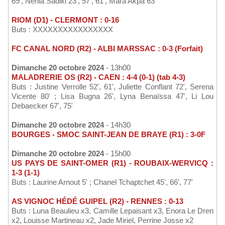
69', Nehla Sadiki 23', 57', 61', Mara Akpa 63'
RIOM (D1) - CLERMONT : 0-16
Buts : XXXXXXXXXXXXXXXX
FC CANAL NORD (R2) - ALBI MARSSAC : 0-3 (Forfait)
Dimanche 20 octobre 2024
- 13h00
MALADRERIE OS (R2) - CAEN : 4-4 (0-1) (tab 4-3)
Buts : Justine Verrolle 52', 61', Juliette Conflant 72', Serena
Vicente 80' ; Lisa Bugna 26', Lyna Benaïssa 47', Li Lou
Debaecker 67', 75'
Dimanche 20 octobre 2024
- 14h30
BOURGES - SMOC SAINT-JEAN DE BRAYE (R1) : 3-0F
Dimanche 20 octobre 2024
- 15h00
US PAYS DE SAINT-OMER (R1) - ROUBAIX-WERVICQ :
1-3 (1-1)
Buts : Laurine Arnout 5' ; Chanel Tchaptchet 45', 66', 77'
AS VIGNOC HÉDÉ GUIPEL (R2) - RENNES : 0-13
Buts : Luna Beaulieu x3, Camille Lepaisant x3, Enora Le Dren
x2, Louisse Martineau x2, Jade Miriel, Perrine Josse x2