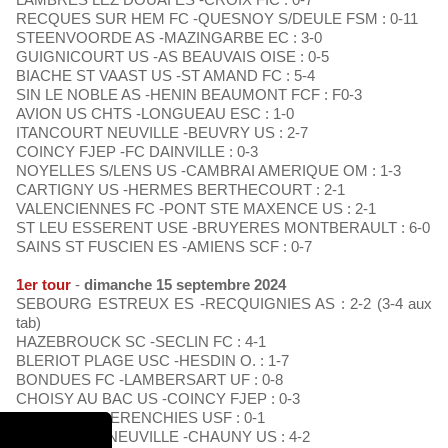
RECQUES SUR HEM FC -QUESNOY S/DEULE FSM : 0-11
STEENVOORDE AS -MAZINGARBE EC : 3-0
GUIGNICOURT US -AS BEAUVAIS OISE : 0-5
BIACHE ST VAAST US -ST AMAND FC : 5-4
SIN LE NOBLE AS -HENIN BEAUMONT FCF : F0-3
AVION US CHTS -LONGUEAU ESC : 1-0
ITANCOURT NEUVILLE -BEUVRY US : 2-7
COINCY FJEP -FC DAINVILLE : 0-3
NOYELLES S/LENS US -CAMBRAI AMERIQUE OM : 1-3
CARTIGNY US -HERMES BERTHECOURT : 2-1
VALENCIENNES FC -PONT STE MAXENCE US : 2-1
ST LEU ESSERENT USE -BRUYERES MONTBERAULT : 6-0
SAINS ST FUSCIEN ES -AMIENS SCF : 0-7
1er tour
-
dimanche 15 septembre 2024
SEBOURG ESTREUX ES -RECQUIGNIES AS : 2-2 (3-4 aux
tab)
HAZEBROUCK SC -SECLIN FC : 4-1
BLERIOT PLAGE USC -HESDIN O. : 1-7
BONDUES FC -LAMBERSART UF : 0-8
CHOISY AU BAC US -COINCY FJEP : 0-3
LEERS OS -PERENCHIES USF : 0-1
ITANCOURT NEUVILLE -CHAUNY US : 4-2