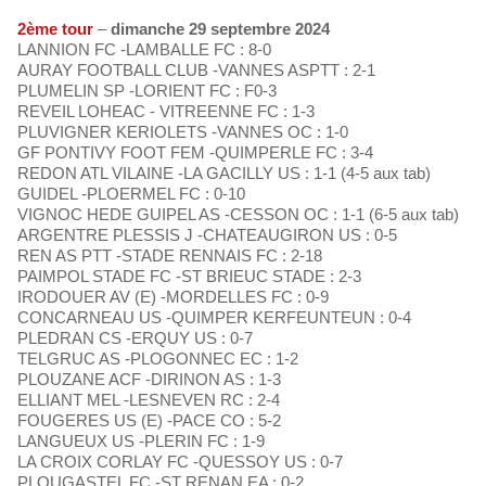
2ème tour
–
dimanche 29 septembre 2024
LANNION FC -LAMBALLE FC : 8-0
AURAY FOOTBALL CLUB -VANNES ASPTT : 2-1
PLUMELIN SP -LORIENT FC : F0-3
REVEIL LOHEAC - VITREENNE FC : 1-3
PLUVIGNER KERIOLETS -VANNES OC : 1-0
GF PONTIVY FOOT FEM -QUIMPERLE FC : 3-4
REDON ATL VILAINE -LA GACILLY US : 1-1 (4-5 aux tab)
GUIDEL -PLOERMEL FC : 0-10
VIGNOC HEDE GUIPEL AS -CESSON OC : 1-1 (6-5 aux tab)
ARGENTRE PLESSIS J -CHATEAUGIRON US : 0-5
REN AS PTT -STADE RENNAIS FC : 2-18
PAIMPOL STADE FC -ST BRIEUC STADE : 2-3
IRODOUER AV (E) -MORDELLES FC : 0-9
CONCARNEAU US -QUIMPER KERFEUNTEUN : 0-4
PLEDRAN CS -ERQUY US : 0-7
TELGRUC AS -PLOGONNEC EC : 1-2
PLOUZANE ACF -DIRINON AS : 1-3
ELLIANT MEL -LESNEVEN RC : 2-4
FOUGERES US (E) -PACE CO : 5-2
LANGUEUX US -PLERIN FC : 1-9
LA CROIX CORLAY FC -QUESSOY US : 0-7
PLOUGASTEL FC -ST RENAN EA : 0-2