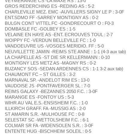
VEYMERANGE CS -LA MAXE RS : 13-0
GROS REDERCHING ES -REDING AS : 5-2
CHARLEVILLE MEZ. EMC -AUVILLERS SIGNY LE P : 3-0F
ENT.SDMO FF -SARREY MONTIGNY AS : 0-2
BULGN CONT VITTEL FC -GONDRECOURT O : F0-3
DOMBASLE FC -GOLBEY ES : 1-5
VELAINE EN HAYE AS -ENT. ECROUVES TOUL : 2-7
WOIPPY FC -VERDUN BELLEVILLE FC : 1-0
VANDOEUVRE US -VOSGES MERIDIO. FF : 5-0
NEUVILLETTE JAMIN -REIMS STE ANNE : 1-1 (4-3 aux tab)
LA CHAPELLE AS -ST DIE SR KELLERMANN : 0-10
MONTIGNY LES METZ AS -MAGNY RS : 0-2
BUZANCY SOS -SEDAN ARDENNES CS : 1-1 3-2 aux tab)
CHAUMONT FC – ST GILLES : 3-2
MARNAVAL SP. -ANDELOT RIM ES : 13-0
VAUDOISE JS -PONTFAVERGER SL : 7-0
REIMS GALAXY -BEZANNES 2050 F.C. : 3-0F
MARANGE ES -FONTOY US : 5-3
WIHR AU VAL E.S.-ENSISHEIM F.C. : 1-0
ILLKIRCH GRAFF. FA -MUSSIG AS : 2-0
ST AMARIN S.R. -MULHOUSE FC : 0-8
SELESTAT SC -WETTOLSHEIM F.C. : 6-1
COLMAR SR FA -WIDENSOLEN S.R. : 3-0F
ENTENTE HUG -BISCHHEIM SOLEIL : 0-5