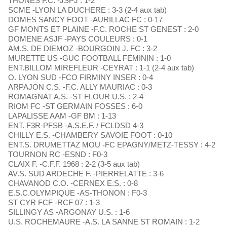
THONES F.C. -JSPJ : 1-2
SCME -LYON LA DUCHERE : 3-3 (2-4 aux tab)
DOMES SANCY FOOT -AURILLAC FC : 0-17
GF MONTS ET PLAINE -F.C. ROCHE ST GENEST : 2-0
DOMENE ASJF -PAYS COULEURS : 0-1
AM.S. DE DIEMOZ -BOURGOIN J. FC : 3-2
MURETTE US -GUC FOOTBALL FEMININ : 1-0
ENT.BILLOM MIREFLEUR -CEYRAT : 1-1 (2-4 aux tab)
O. LYON SUD -FCO FIRMINY INSER : 0-4
ARPAJON C.S. -F.C. ALLY MAURIAC : 0-3
ROMAGNAT A.S. -ST FLOUR U.S. : 2-4
RIOM FC -ST GERMAIN FOSSES : 6-0
LAPALISSE AAM -GF BM : 1-13
ENT. F3R-PFSB -A.S.E.F. / FCLDSD 4-3
CHILLY E.S. -CHAMBERY SAVOIE FOOT : 0-10
ENT.S. DRUMETTAZ MOU -FC EPAGNY/METZ-TESSY : 4-2
TOURNON RC -ESND : F0-3
CLAIX F. -C.F.F. 1968 : 2-2 (3-5 aux tab)
AV.S. SUD ARDECHE F. -PIERRELATTE : 3-6
CHAVANOD C.O. -CERNEX E.S. : 0-8
E.S.C.OLYMPIQUE -AS-THONON : F0-3
ST CYR FCF -RCF 07 : 1-3
SILLINGY AS -ARGONAY U.S. : 1-6
U.S. ROCHEMAURE -A.S. LA SANNE ST ROMAIN : 1-2