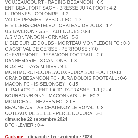
VOUJEAUCOURT - RACING BESANCON : 0-9
ENT. BEAUFORT SAGY - BRESSE JURA FOOT : 4-2
LURONNES - COLOMBE : 4-2
VAL DE PESMES - VESOUL FC : 1-3
E .VILLERS CHATELEU - CHATEAU DE JOUX : 1-4
US LAVERON - GSF HAUT DOUBS : 0-8
A.S.MONTANDON - ORNANS : 5-3
L'ISLE SUR LE DOUBS - MORTEAU MONTLEBON FC : 0-3
GJ/GSF VAL DE CERISE - PERROUSE : 7-0
CHEVREMONT - BESANCON FOOTBALL : 2-0
DANNEMARIE - 3 CANTONS : 1-3
RIOZ FC - PAYS MINIER : 9-1
MONTMOROT-COURLAOUX - JURA SUD FOOT : 0-19
GRAND BESANCON FC - JURA DOLOIS FOOTBALL : 0-6
MACON FC - IS-SELONGEY : 0-15
JURA LACS F. - ENT. LA JOUX-FRASNE : 1-1 (2 - 4
BOURBON/RIGNY - MACONNAIS U.F. : F0-3
MONTCEAU - NEVERS FC : 3-0F
BEAUNE A.S. - AS CHATENOY LE ROYAL : 0-8
COTEAUX DE SEILLE - PERLE DU JURA : 2-1
dimanche 22 septembre 2024
DFC -LEVIER : 0-4
Cadrage –
dimanche 1er septembre 2024