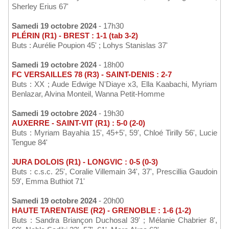
Sherley Erius 67'
Samedi 19 octobre 2024
- 17h30
PLÉRIN (R1) - BREST : 1-1 (tab 3-2)
Buts : Aurélie Poupion 45' ; Lohys Stanislas 37'
Samedi 19 octobre 2024
- 18h00
FC VERSAILLES 78 (R3) - SAINT-DENIS : 2-7
Buts : XX ; Aude Edwige N'Diaye x3, Ella Kaabachi, Myriam
Benlazar, Alvina Monteil, Wanna Petit-Homme
Samedi 19 octobre 2024
- 19h30
AUXERRE - SAINT-VIT (R1) : 5-0 (2-0)
Buts : Myriam Bayahia 15', 45+5', 59', Chloé Tirilly 56', Lucie
Tengue 84'
JURA DOLOIS (R1) - LONGVIC : 0-5 (0-3)
Buts : c.s.c. 25', Coralie Villemain 34', 37', Prescillia Gaudoin
59', Emma Buthiot 71'
Samedi 19 octobre 2024
- 20h00
HAUTE TARENTAISE (R2) - GRENOBLE : 1-6 (1-2)
Buts : Sandra Briançon Duchosal 39' ; Mélanie Chabrier 8',