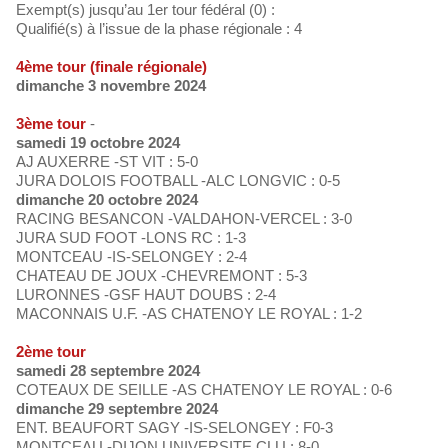
Exempt(s) jusqu’au 1er tour fédéral (0) :
Qualifié(s) à l’issue de la phase régionale : 4
4ème tour (finale régionale)
dimanche 3 novembre 2024
3ème tour
-
samedi 19 octobre 2024
AJ AUXERRE -ST VIT : 5-0
JURA DOLOIS FOOTBALL -ALC LONGVIC : 0-5
dimanche 20 octobre 2024
RACING BESANCON -VALDAHON-VERCEL : 3-0
JURA SUD FOOT -LONS RC : 1-3
MONTCEAU -IS-SELONGEY : 2-4
CHATEAU DE JOUX -CHEVREMONT : 5-3
LURONNES -GSF HAUT DOUBS : 2-4
MACONNAIS U.F. -AS CHATENOY LE ROYAL : 1-2
2ème tour
samedi 28 septembre 2024
COTEAUX DE SEILLE -AS CHATENOY LE ROYAL : 0-6
dimanche 29 septembre 2024
ENT. BEAUFORT SAGY -IS-SELONGEY : F0-3
MONTCEAU -DIJON UNIVERSITE CLU : 8-0