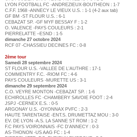
LYON FOOTBALL FC -ANDREZIEUX-BOUTHEON : 1-7
C.F.F. 1968 -ANNECY LE VIEUX U.S. : 1-1 (4-2 aux tab)
GF BM -ST FLOUR U.S. : 6-1
CEBAZAT SP. -GF MYF BESSAY F : 1-2
O. VALENCE -PAYS COULEURS : 2-1
PIERRELATTE –ESND : 1-5
dimanche 27 octobre 2024
RCF 07 -CHASSIEU DECINES FC : 0-8
2ème tour
Samedi 28 septembre 2024
ST FLOUR U.S. -VALLEE DE L'AUTHRE : 17-1
COMMENTRY F.C. -RIOM FC : 4-6
PAYS COULEURS -MURETTE US : 3-1
dimanche 29 septembre 2024
C.O. VEYRE MONTON -CEBAZAT SP. : 1-6
ECHIROLLES FC -CHAMBERY SAVOIE FOOT : 2-4
JSPJ -CERNEX E.S. : 0-5
ARGONAY U.S. -OYONNAX PVFC : 2-3
HAUTE TARENTAISE -ENT.S. DRUMETTAZ MOU : 3-0
EV. DE LYON -A.S. LA SANNE ST ROM : 1-2
F.C PAYS VOIRONNAIS -FC D'ANNECY : 0-3
AS-THONON -US AAG FC : 1-4