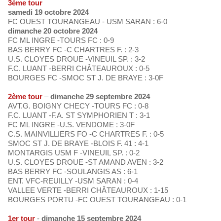
3ème tour
samedi 19 octobre 2024
FC OUEST TOURANGEAU - USM SARAN : 6-0
dimanche 20 octobre 2024
FC ML INGRE -TOURS FC : 0-9
BAS BERRY FC -C CHARTRES F. : 2-3
U.S. CLOYES DROUE -VINEUIL SP. : 3-2
F.C. LUANT -BERRI CHÂTEAUROUX : 0-5
BOURGES FC -SMOC ST J. DE BRAYE : 3-0F
2ème tour
–
dimanche 29 septembre 2024
AVT.G. BOIGNY CHECY -TOURS FC : 0-8
F.C. LUANT -F.A. ST SYMPHORIEN T : 3-1
FC ML INGRE -U.S. VENDOME : 3-0F
C.S. MAINVILLIERS FO -C CHARTRES F. : 0-5
SMOC ST J. DE BRAYE -BLOIS F. 41 : 4-1
MONTARGIS USM F -VINEUIL SP. : 0-2
U.S. CLOYES DROUE -ST AMAND AVEN : 3-2
BAS BERRY FC -SOULANGIS AS : 6-1
ENT. VFC-REUILLY -USM SARAN : 0-4
VALLEE VERTE -BERRI CHÂTEAUROUX : 1-15
BOURGES PORTU -FC OUEST TOURANGEAU : 0-1
1er tour
-
dimanche 15 septembre 2024