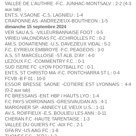
VALLEE DE L'AUTHRE -F.C. JUNHAC-MONTSALV : 2-2 (4-3
aux tab)
ENT.S. V.SAONE -C.S. LAGNIEU : 1-4
CRAPONNE AS -ANDREZIEUX-BOUTHEON : 1-5
dimanche 15 septembre 2024
VER SAU A.S. -VILLEURBANNAISE FOOT : 0-5
VIRIEU VALONDRAS FC -ECHIROLLES FC : 0-2
AM.S. DONATIENNE -U.S. DAVEZIEUX VIDAL : 5-2
F.C. EYRIEUX EMBROYE -F.C. PEAGEOIS : 3-0
A.S. ST MARCELLOISE -ST ALB. D'AY : 4-0
LEZOUX F.C. -COMMENTRY F.C. : 0-1
SUD ISERE FC -LYON FOOTBALL FC : 0-1
ENT.S. ST CHRISTO MA -F.C. PONTCHARRA ST L : 0-4
FCVB -B F 01 : 10-0
ESSOR BRESSE SAONE -COTIERE EST LYONNAIS : 4-4
(0-2 aux tab)
FC BRESSANS -ENT. HBF / HAUTS LYO : 1-4
F.C PAYS VOIRONNAIS -GRESIVAUDAN AS : 4-1
MARIGNIER SP. -ANNECY LE VIEUX U.S. : 1-11
AV.S. ROIFFIEUX -E.S. BOULIEU LES ANN : 0-11
CHERAN F.C -HAUTE TARENTAISE : 1-3
VALLEE DU GUIERS FC -AIX FC : 2-1
GFA RV -US AAG FC : 1-8