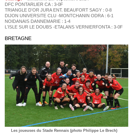
DFC PONTARLIER CA : 3-0F
TRIANGLE D'OR JURA ENT. BEAUFORT SAGY : 0-8
DIJON UNIVERSITE CLU -MONTCHANIN ODRA : 6-1
NOIDANAIS DANNEMARIE : 1-4
L'ISLE SUR LE DOUBS -ETALANS VERNIERFONTA : 3-0F
BRETAGNE
Les joueuses du Stade Rennais (photo Philippe Le Brech)