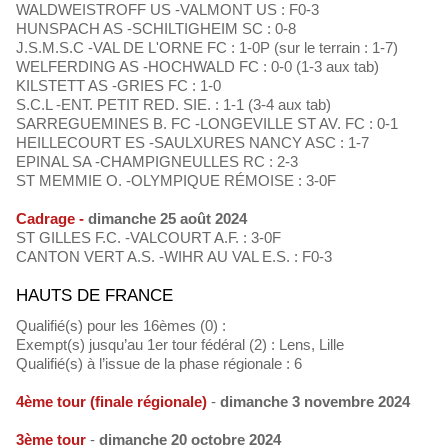
WALDWEISTROFF US -VALMONT US : F0-3
HUNSPACH AS -SCHILTIGHEIM SC : 0-8
J.S.M.S.C -VAL DE L'ORNE FC : 1-0P (sur le terrain : 1-7)
WELFERDING AS -HOCHWALD FC : 0-0 (1-3 aux tab)
KILSTETT AS -GRIES FC : 1-0
S.C.L -ENT. PETIT RED. SIE. : 1-1 (3-4 aux tab)
SARREGUEMINES B. FC -LONGEVILLE ST AV. FC : 0-1
HEILLECOURT ES -SAULXURES NANCY ASC : 1-7
EPINAL SA -CHAMPIGNEULLES RC : 2-3
ST MEMMIE O. -OLYMPIQUE RÉMOISE : 3-0F
Cadrage -
dimanche 25 août 2024
ST GILLES F.C. -VALCOURT A.F. : 3-0F
CANTON VERT A.S. -WIHR AU VAL E.S. : F0-3
HAUTS DE FRANCE
Qualifié(s) pour les 16èmes (0) :
Exempt(s) jusqu’au 1er tour fédéral (2) : Lens, Lille
Qualifié(s) à l’issue de la phase régionale : 6
4ème tour (finale régionale)
-
dimanche 3 novembre 2024
3ème tour
-
dimanche 20 octobre 2024