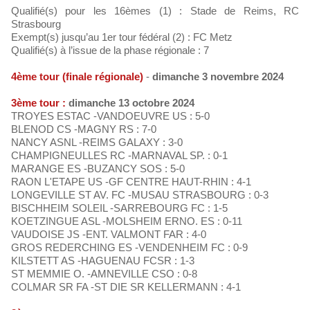
Qualifié(s) pour les 16èmes (1) : Stade de Reims, RC
Strasbourg
Exempt(s) jusqu’au 1er tour fédéral (2) : FC Metz
Qualifié(s) à l’issue de la phase régionale : 7
4ème tour (finale régionale)
-
dimanche 3 novembre 2024
3ème tour :
dimanche 13 octobre 2024
TROYES ESTAC -VANDOEUVRE US : 5-0
BLENOD CS -MAGNY RS : 7-0
NANCY ASNL -REIMS GALAXY : 3-0
CHAMPIGNEULLES RC -MARNAVAL SP. : 0-1
MARANGE ES -BUZANCY SOS : 5-0
RAON L'ETAPE US -GF CENTRE HAUT-RHIN : 4-1
LONGEVILLE ST AV. FC -MUSAU STRASBOURG : 0-3
BISCHHEIM SOLEIL -SARREBOURG FC : 1-5
KOETZINGUE ASL -MOLSHEIM ERNO. ES : 0-11
VAUDOISE JS -ENT. VALMONT FAR : 4-0
GROS REDERCHING ES -VENDENHEIM FC : 0-9
KILSTETT AS -HAGUENAU FCSR : 1-3
ST MEMMIE O. -AMNEVILLE CSO : 0-8
COLMAR SR FA -ST DIE SR KELLERMANN : 4-1