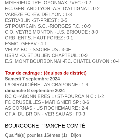
MISERIEUX TRE -OYONNAX PVFC : 0-2
F.C. GERLAND LYON -A.S. D'ATTIGNAT : 0-2
VAREZE FC -EV. DE LYON : 1-3
ESTRABLIN -ST-PRIEST : 0-5
ST POURCAIN S.C. -RIORGES F.C. : 0-9
C.O. VEYRE MONTON -U.S. BRIOUDE : 8-0
ORB -ENT.S. HAUT FOREZ : 0-1
ESMC -GFFBV : 4-1
VELAY F.C. -ISSOIRE US : 3-0F
USBM -O. ST JULIEN CHAPTEUIL : 0-9
E.S. MONT BOURBONNAI -F.C. CHATEL GUYON : 0-4
Tour de cadrage : (équipes de district)
Samedi 7 septembre 2024
LA GIRAUDIÈRE - AS CRAPONNE : 1-4
dimanche 8 septembre 2024
RC CHABONNIERES L / ST-POURCAIN C : 1-2
FC CRUSEILLES - MARIGNIER SP : 0-6
AS CORNAS - US ROCHEMAURE : 2-4
GF A. DU BRION - VER SAU AS : F0-3
BOURGOGNE FRANCHE COMTÉ
Qualifié(s) pour les 16èmes (1) : Dijon