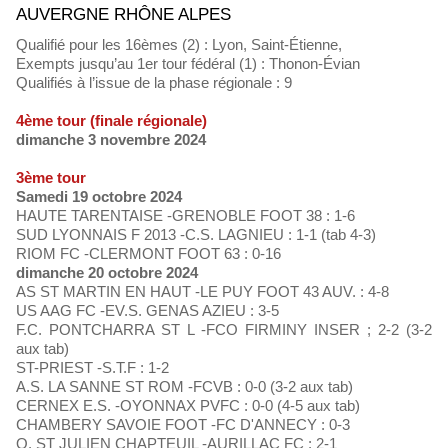
AUVERGNE RHÔNE ALPES
Qualifié pour les 16èmes (2) : Lyon, Saint-Étienne,
Exempts jusqu’au 1er tour fédéral (1) : Thonon-Évian
Qualifiés à l’issue de la phase régionale : 9
4ème tour (finale régionale)
dimanche 3 novembre 2024
3ème tour
Samedi 19 octobre 2024
HAUTE TARENTAISE -GRENOBLE FOOT 38 : 1-6
SUD LYONNAIS F 2013 -C.S. LAGNIEU : 1-1 (tab 4-3)
RIOM FC -CLERMONT FOOT 63 : 0-16
dimanche 20 octobre 2024
AS ST MARTIN EN HAUT -LE PUY FOOT 43 AUV. : 4-8
US AAG FC -EV.S. GENAS AZIEU : 3-5
F.C. PONTCHARRA ST L -FCO FIRMINY INSER ; 2-2 (3-2
aux tab)
ST-PRIEST -S.T.F : 1-2
A.S. LA SANNE ST ROM -FCVB : 0-0 (3-2 aux tab)
CERNEX E.S. -OYONNAX PVFC : 0-0 (4-5 aux tab)
CHAMBERY SAVOIE FOOT -FC D'ANNECY : 0-3
O. ST JULIEN CHAPTEUIL -AURILLAC FC : 2-1