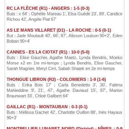
RC LA FLÈCHE (R1) - ANGERS : 1-5 (0-3)
Buts : x 64' ; Ophélie Mareau 1', Elsa Guédé 23', 89', Candice
Richou 42', Angèle Piat 67'
AS LE MANS VILLARET (D1) - LA ROCHE : 0-5 (0-1)
But : Jade Moutault 40', 66', 87', Alisson Louison 90+2', Eden
Boban 90+4'
CANNES - ES LA CIOTAT (R1) : 10-0 (5-0)
Buts : Elise Gaucher, Agathe Maetz, Lynda Bendris, Moeko
Morse x2 en 1re mi-temps ; Lynda Bendris, Elise Gaucher,
Sarah Magnier, Meryl Cirri, Sabah Shaiek en 2e mi-temps
THONGUE LIBRON (R2) - COLOMIERS : 1-9 (1-6)
Buts : Erika Boix 17' ; Carla Benedetto 3', 30', Fatima
Mahieddine 9', 21', 47', Agathe Daviaud 15', 87', Marion
Braunwart 33', Chloé Galibert 64'
GAILLAC (R1) - MONTAUBAN : 0-3 (0-1)
Buts : Mélissa Gachet 42', Charlotte Ouillon 88', Inès Hayaux
90+3'
MONTPELLIER LUNARET NORD (District) - NÎMES : 0-9