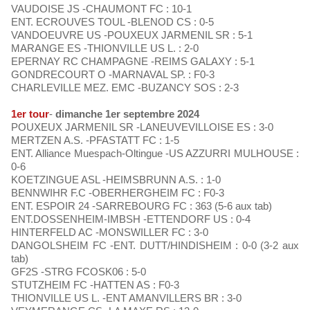
VAUDOISE JS -CHAUMONT FC : 10-1
ENT. ECROUVES TOUL -BLENOD CS : 0-5
VANDOEUVRE US -POUXEUX JARMENIL SR : 5-1
MARANGE ES -THIONVILLE US L. : 2-0
EPERNAY RC CHAMPAGNE -REIMS GALAXY : 5-1
GONDRECOURT O -MARNAVAL SP. : F0-3
CHARLEVILLE MEZ. EMC -BUZANCY SOS : 2-3
1er tour
-
dimanche 1er septembre 2024
POUXEUX JARMENIL SR -LANEUVEVILLOISE ES : 3-0
MERTZEN A.S. -PFASTATT FC : 1-5
ENT. Alliance Muespach-Oltingue -US AZZURRI MULHOUSE :
0-6
KOETZINGUE ASL -HEIMSBRUNN A.S. : 1-0
BENNWIHR F.C -OBERHERGHEIM FC : F0-3
ENT. ESPOIR 24 -SARREBOURG FC : 363 (5-6 aux tab)
ENT.DOSSENHEIM-IMBSH -ETTENDORF US : 0-4
HINTERFELD AC -MONSWILLER FC : 3-0
DANGOLSHEIM FC -ENT. DUTT/HINDISHEIM : 0-0 (3-2 aux
tab)
GF2S -STRG FCOSK06 : 5-0
STUTZHEIM FC -HATTEN AS : F0-3
THIONVILLE US L. -ENT AMANVILLERS BR : 3-0