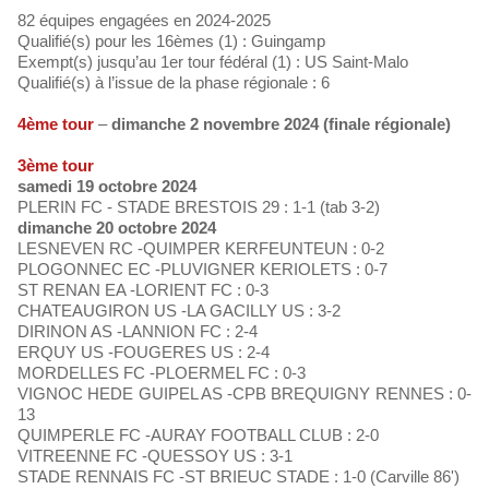
82 équipes engagées en 2024-2025
Qualifié(s) pour les 16èmes (1) : Guingamp
Exempt(s) jusqu’au 1er tour fédéral (1) : US Saint-Malo
Qualifié(s) à l’issue de la phase régionale : 6
4ème tour
–
dimanche 2 novembre 2024 (finale régionale)
3ème tour
samedi 19 octobre 2024
PLERIN FC - STADE BRESTOIS 29 : 1-1 (tab 3-2)
dimanche 20 octobre 2024
LESNEVEN RC -QUIMPER KERFEUNTEUN : 0-2
PLOGONNEC EC -PLUVIGNER KERIOLETS : 0-7
ST RENAN EA -LORIENT FC : 0-3
CHATEAUGIRON US -LA GACILLY US : 3-2
DIRINON AS -LANNION FC : 2-4
ERQUY US -FOUGERES US : 2-4
MORDELLES FC -PLOERMEL FC : 0-3
VIGNOC HEDE GUIPEL AS -CPB BREQUIGNY RENNES : 0-
13
QUIMPERLE FC -AURAY FOOTBALL CLUB : 2-0
VITREENNE FC -QUESSOY US : 3-1
STADE RENNAIS FC -ST BRIEUC STADE : 1-0 (Carville 86')