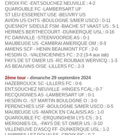
CROIX FIC -ENT.SOUCHEZ NEUVILLE : 4-2
QUAROUBLE FC -LAMBERSART UF
ST LEU ESSERENT USE -BEUVRY US
AVION US CHTS -BOULOGNE S/MER USCO : 0-11
QUESNOY S/DEULE FSM -BIACHE ST VAAST US : 5-1
HERMES BERTHECOURT -DUNKERQUE USL : 0-16
FC DAINVILLE -STEENVOORDE AS : 0-1
MAUBEUGE US -CAMBRAI AMERIQUE OM : 0-9
AMIENS SCF - HENIN BEAUMONT FCF : 2-0
HESDIN O. -VALENCIENNES FC : 2-2 (3-4 aux tab)
PAYS DE ST OMER US -RC ROUBAIX WERVICQ : 1-3
AS BEAUVAIS OISE -LILLERS FC : 2-3
2ème tour -
dimanche 29 septembre 2024
HAZEBROUCK SC -LILLERS FC : 0-6
ENT.SOUCHEZ NEUVILLE -HINGES FCAL : 0-7
RECQUIGNIES AS -LAMBERSART UF : 0-1
HESDIN O. -ST MARTIN BOULOGNE O : 3-0
PERENCHIES USF -BOULOGNE S/MER USCO : 0-5
MAUBEUGE US -MARCK EN CALAISIS AS : 1-0
QUAROUBLE FC -ERQUINGHEM LYS CS : 3-1
MERIGNIES OL. -PAYS DE ST OMER US : 0-10
VILLENEUVE D'ASCQ FF -DUNKERQUE USL : 1-2
LAMBRES LEZ DOUAI ES -CROIX FIC : 0-7