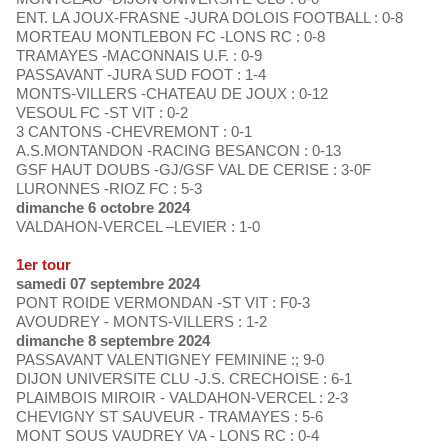
ENT. LA JOUX-FRASNE -JURA DOLOIS FOOTBALL : 0-8
MORTEAU MONTLEBON FC -LONS RC : 0-8
TRAMAYES -MACONNAIS U.F. : 0-9
PASSAVANT -JURA SUD FOOT : 1-4
MONTS-VILLERS -CHATEAU DE JOUX : 0-12
VESOUL FC -ST VIT : 0-2
3 CANTONS -CHEVREMONT : 0-1
A.S.MONTANDON -RACING BESANCON : 0-13
GSF HAUT DOUBS -GJ/GSF VAL DE CERISE : 3-0F
LURONNES -RIOZ FC : 5-3
dimanche 6 octobre 2024
VALDAHON-VERCEL –LEVIER : 1-0
1er tour
samedi 07 septembre 2024
PONT ROIDE VERMONDAN -ST VIT : F0-3
AVOUDREY - MONTS-VILLERS : 1-2
dimanche 8 septembre 2024
PASSAVANT VALENTIGNEY FEMININE :; 9-0
DIJON UNIVERSITE CLU -J.S. CRECHOISE : 6-1
PLAIMBOIS MIROIR - VALDAHON-VERCEL : 2-3
CHEVIGNY ST SAUVEUR - TRAMAYES : 5-6
MONT SOUS VAUDREY VA - LONS RC : 0-4