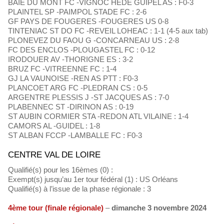
BAIE DU MONT FC -VIGNOC HEDE GUIPEL AS : F0-3
PLAINTEL SP -PAIMPOL STADE FC : 2-6
GF PAYS DE FOUGERES -FOUGERES US 0-8
TINTENIAC ST DO FC -REVEIL LOHEAC : 1-1 (4-5 aux tab)
PLONEVEZ DU FAOU G -CONCARNEAU US : 2-8
FC DES ENCLOS -PLOUGASTEL FC : 0-12
IRODOUER AV -THORIGNE ES : 3-2
BRUZ FC -VITREENNE FC : 1-4
GJ LA VAUNOISE -REN AS PTT : F0-3
PLANCOET ARG FC -PLEDRAN CS : 0-5
ARGENTRE PLESSIS J -ST JACQUES AS : 7-0
PLABENNEC ST -DIRINON AS : 0-19
ST AUBIN CORMIER STA -REDON ATL VILAINE : 1-4
CAMORS AL -GUIDEL : 1-8
ST ALBAN FCCP -LAMBALLE FC : F0-3
CENTRE VAL DE LOIRE
Qualifié(s) pour les 16èmes (0) :
Exempt(s) jusqu’au 1er tour fédéral (1) : US Orléans
Qualifié(s) à l’issue de la phase régionale : 3
4ème tour (finale régionale)
–
dimanche 3 novembre 2024