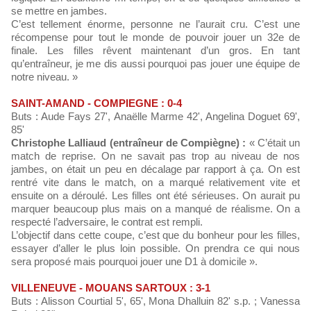
se mettre en jambes.
C’est tellement énorme, personne ne l’aurait cru. C’est une
récompense pour tout le monde de pouvoir jouer un 32e de
finale. Les filles rêvent maintenant d’un gros. En tant
qu’entraîneur, je me dis aussi pourquoi pas jouer une équipe de
notre niveau. »
SAINT-AMAND - COMPIEGNE : 0-4
Buts : Aude Fays 27', Anaëlle Marme 42', Angelina Doguet 69',
85'
Christophe Lalliaud (entraîneur de Compiègne) :
« C’était un
match de reprise. On ne savait pas trop au niveau de nos
jambes, on était un peu en décalage par rapport à ça. On est
rentré vite dans le match, on a marqué relativement vite et
ensuite on a déroulé. Les filles ont été sérieuses. On aurait pu
marquer beaucoup plus mais on a manqué de réalisme. On a
respecté l’adversaire, le contrat est rempli.
L’objectif dans cette coupe, c’est que du bonheur pour les filles,
essayer d’aller le plus loin possible. On prendra ce qui nous
sera proposé mais pourquoi jouer une D1 à domicile ».
VILLENEUVE - MOUANS SARTOUX : 3-1
Buts : Alisson Courtial 5', 65', Mona Dhalluin 82' s.p. ; Vanessa