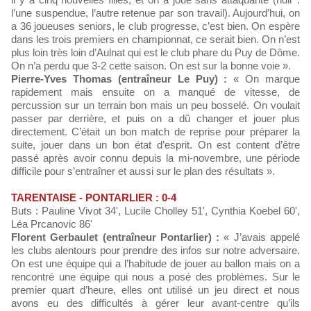
l’une suspendue, l’autre retenue par son travail). Aujourd’hui, on
a 36 joueuses seniors, le club progresse, c’est bien. On espère
dans les trois premiers en championnat, ce serait bien. On n’est
plus loin très loin d’Aulnat qui est le club phare du Puy de Dôme.
On n’a perdu que 3-2 cette saison. On est sur la bonne voie ».
Pierre-Yves Thomas (entraîneur Le Puy) :
« On marque
rapidement mais ensuite on a manqué de vitesse, de
percussion sur un terrain bon mais un peu bosselé. On voulait
passer par derrière, et puis on a dû changer et jouer plus
directement. C’était un bon match de reprise pour préparer la
suite, jouer dans un bon état d’esprit. On est content d’être
passé après avoir connu depuis la mi-novembre, une période
difficile pour s’entraîner et aussi sur le plan des résultats ».
TARENTAISE - PONTARLIER : 0-4
Buts : Pauline Vivot 34', Lucile Cholley 51', Cynthia Koebel 60',
Léa Prcanovic 86'
Florent Gerbaulet (entraîneur Pontarlier) :
« J’avais appelé
les clubs alentours pour prendre des infos sur notre adversaire.
On est une équipe qui a l’habitude de jouer au ballon mais on a
rencontré une équipe qui nous a posé des problèmes. Sur le
premier quart d’heure, elles ont utilisé un jeu direct et nous
avons eu des difficultés à gérer leur avant-centre qu’ils