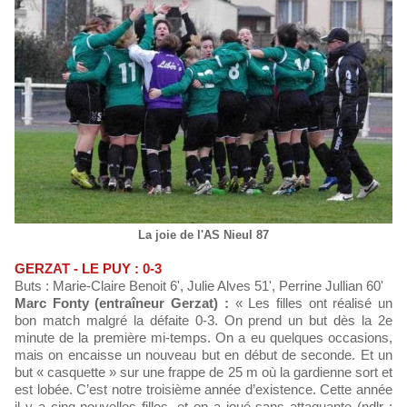
La joie de l'AS Nieul 87
GERZAT - LE PUY : 0-3
Buts : Marie-Claire Benoit 6', Julie Alves 51', Perrine Jullian 60'
Marc Fonty (entraîneur Gerzat) :
« Les filles ont réalisé un
bon match malgré la défaite 0-3. On prend un but dès la 2e
minute de la première mi-temps. On a eu quelques occasions,
mais on encaisse un nouveau but en début de seconde. Et un
but « casquette » sur une frappe de 25 m où la gardienne sort et
est lobée. C’est notre troisième année d’existence. Cette année
il y a cinq nouvelles filles, et on a joué sans attaquante (ndlr :