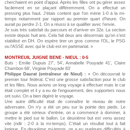
cherchaient en point d’appui. Après les filles ont pu gérer assez
facilement en se plaçant différemment. On a effectué un
pressing plus haut. J’étais content que l’on mène 1-0 à la mi-
temps notamment par rapport au premier quart d’heure. On
aurait pu perdre 2-1. On a réussi à se qualifier avec l’envie.
Je suis très satisfait du parcours et d’arriver en 32e. La section
existe depuis huit ans. Cela fait deux ans désormais qu’on s’est
stabilisé en DH. On espère tirer un gros comme l’OL, le PSG
ou l’ASSE avec qui le club est en partenariat. »
MONTREUIL JUIGNE BENE - NIEUL : 0-5
Buts : Emilie Dupuis 27', 54', Annabelle Pouyade 41', Claire
Chambon 68', Virginie Pouyade 83'
Philippe Daurat (entraîneur de Nieul) :
« On découvrait le
premier tour fédéral. C’est une grosse satisfaction pour le club
et les filles. Nous avions un long voyage à effectuer mais le car
était complet et il y a eu de l’engouement, des supporters nous
ont suivi. On a bien digéré le voyage.
Une autre difficulté était de connaître le niveau de notre
adversaire. On n’y a été un peu sur la pointe des pieds. Le
groupe a été sérieux d’entrée, on a commencé à dominer, à
mettre le pied sur le ballon. Le deuxième but est venu assez
vite (ndlr : 2-0 à la mi-temps). C’était un résultat tout à fait
logique. En deuxième mi-temps, on a eu quelques difficultés à