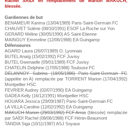
Rachel SAIDI en remplacement de Marion MAKUCH,
blessée.
Gardiennes de but
BENAMEUR Karima (13/04/1989) Paris-Saint-Germain FC
CHAUVET Solène (08/10/1991) ESOF La Roche sur Yon
GERARD Méline (30/05/1990) AS Saint-Etienne
MAINGUY Emmeline (12/06/1988) EA Guingamp
Défenseures
AGARD Laura (26/07/1989) O. Lyonnais
BUTEL Anaïg (15/02/1992) FCF Juvisy
BUTEL Gwenaelle (09/01/1989) FCF Juvisy
CHATELIN Delphine (17/05/1988) Toulouse FC
DELANNOY Sabrina (18/05/1986) Paris-Saint-Germain FC
(appelée en A) remplacée par TORRENT Marion (17/04/1992)
Montpellier HSC
FEVRIER Audrey (02/07/1990) EA Guingamp
GADEA Kelly (16/12/1991) Montpellier HSC
HOUARA Jessica (29/09/1987) Paris-Saint-Germain FC
LA VILLA Caroline (12/02/1992) EA Guingamp
MAKUCH Marion (29/03/1992) FCF Arras
(blessée) remplacée
par SAÏDI Rachel (08/06/1988) FCF Hénin-Beaumont
TANDIA Siga (10/11/1987) ASJ Soyaux