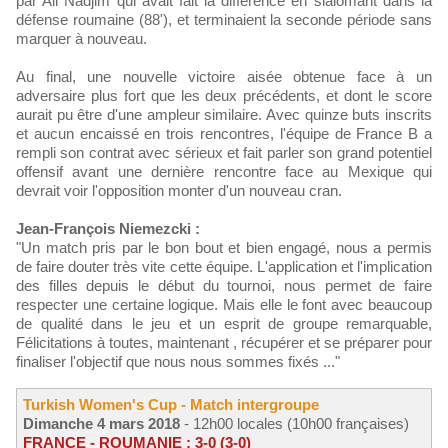
par Ali Nadjim qui avait fait la différence en slalomant dans la
défense roumaine (88'), et terminaient la seconde période sans
marquer à nouveau.
Au final, une nouvelle victoire aisée obtenue face à un
adversaire plus fort que les deux précédents, et dont le score
aurait pu être d'une ampleur similaire. Avec quinze buts inscrits
et aucun encaissé en trois rencontres, l'équipe de France B a
rempli son contrat avec sérieux et fait parler son grand potentiel
offensif avant une dernière rencontre face au Mexique qui
devrait voir l'opposition monter d'un nouveau cran.
Jean-François Niemezcki :
"Un match pris par le bon bout et bien engagé, nous a permis
de faire douter très vite cette équipe. L'application et l'implication
des filles depuis le début du tournoi, nous permet de faire
respecter une certaine logique. Mais elle le font avec beaucoup
de qualité dans le jeu et un esprit de groupe remarquable,
Félicitations à toutes, maintenant , récupérer et se préparer pour
finaliser l'objectif que nous nous sommes fixés ..."
Turkish Women's Cup - Match intergroupe
Dimanche 4 mars 2018
- 12h00 locales (10h00 françaises)
FRANCE - ROUMANIE : 3-0 (3-0)