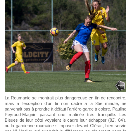
La Roumanie se montrait plus dangereuse en fin de rencontre,
mais à l'exception d'un tir non cadré à la 85e minute, ne
parvenait pas à prendre à défaut l'arrière-garde tricolore, Pauline
Peyraud-Magnin passant une matinée très tranquille. Les
Bleues de leur côté voyaient le cadre leur échapper (82', 84'),
ou la gardienne roumaine s'imposer devant Clérac, bien servie