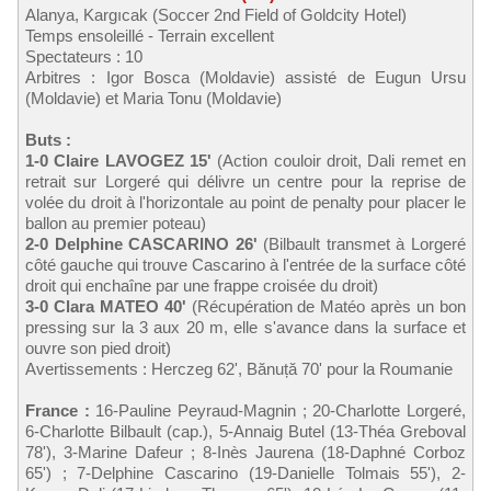
Alanya, Kargıcak (Soccer 2nd Field of Goldcity Hotel)
Temps ensoleillé - Terrain excellent
Spectateurs : 10
Arbitres : Igor Bosca (Moldavie) assisté de Eugun Ursu
(Moldavie) et Maria Tonu (Moldavie)
Buts :
1-0 Claire LAVOGEZ 15'
(Action couloir droit, Dali remet en
retrait sur Lorgeré qui délivre un centre pour la reprise de
volée du droit à l'horizontale au point de penalty pour placer le
ballon au premier poteau)
2-0 Delphine CASCARINO 26'
(Bilbault transmet à Lorgeré
côté gauche qui trouve Cascarino à l'entrée de la surface côté
droit qui enchaîne par une frappe croisée du droit)
3-0 Clara MATEO 40'
(Récupération de Matéo après un bon
pressing sur la 3 aux 20 m, elle s'avance dans la surface et
ouvre son pied droit)
Avertissements : Herczeg 62', Bănuță 70' pour la Roumanie
France :
16-Pauline Peyraud-Magnin ; 20-Charlotte Lorgeré,
6-Charlotte Bilbault (cap.), 5-Annaig Butel (13-Théa Greboval
78'), 3-Marine Dafeur ; 8-Inès Jaurena (18-Daphné Corboz
65') ; 7-Delphine Cascarino (19-Danielle Tolmais 55'), 2-