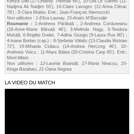
Kenza Dali (17-Lindsey Thomas 65'), 10-Léa Le Garrec (11-
Nadjma Ali Nadjim 55'), 14-Claire Lavogez (12-Anna Clérac
78') ; 9-Clara Matéo. Entr.: Jean-François Niemezcki
Non utilisées : 1-Elisa Launay, 15-Anaïs M'Bassidje
Roumanie :
1-Andreea Părăluță ; 2-Andreea Corduneanu
(18-Anne-Marie Bănuță 46'), 3-Melinda Nagy, 5-Teodora
Meluță, 6-Brigitta Goder, 7-Adina Giurgiu (9-Laura Rus 80') ;
4-Ioana Bortan (cap.) ; 8-Ștefania Vătafu (13-Claudia Bistrian
72'), 19-Mihaela Ciolacu (14-Andrea Herczeg 46'), 10-
Andreea Voicu ; 11-Mara Bâtea (20-Cristina Carp 65'). Entr.:
Mirel Albon
Non utilisées : 12-Lavinia Boandă, 17-Maria Neacșu, 15-
Kinga Barabasi, 21-Oana Negrea
LA VIDEO DU MATCH