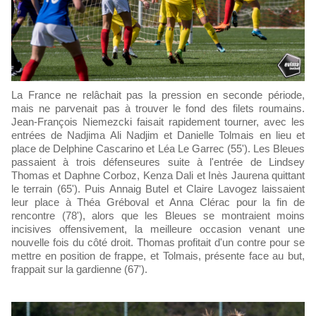
La France ne relâchait pas la pression en seconde période,
mais ne parvenait pas à trouver le fond des filets roumains.
Jean-François Niemezcki faisait rapidement tourner, avec les
entrées de Nadjima Ali Nadjim et Danielle Tolmais en lieu et
place de Delphine Cascarino et Léa Le Garrec (55'). Les Bleues
passaient à trois défenseures suite à l'entrée de Lindsey
Thomas et Daphne Corboz, Kenza Dali et Inès Jaurena quittant
le terrain (65'). Puis Annaig Butel et Claire Lavogez laissaient
leur place à Théa Gréboval et Anna Clérac pour la fin de
rencontre (78'), alors que les Bleues se montraient moins
incisives offensivement, la meilleure occasion venant une
nouvelle fois du côté droit. Thomas profitait d'un contre pour se
mettre en position de frappe, et Tolmais, présente face au but,
frappait sur la gardienne (67').