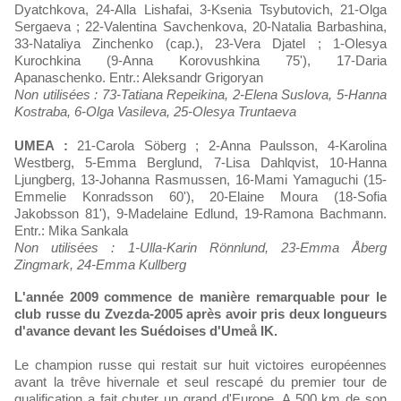
Dyatchkova, 24-Alla Lishafai, 3-Ksenia Tsybutovich, 21-Olga
Sergaeva ; 22-Valentina Savchenkova, 20-Natalia Barbashina,
33-Nataliya Zinchenko (cap.), 23-Vera Djatel ; 1-Olesya
Kurochkina (9-Anna Korovushkina 75'), 17-Daria
Apanaschenko. Entr.: Aleksandr Grigoryan
Non utilisées : 73-Tatiana Repeikina, 2-Elena Suslova, 5-Hanna
Kostraba, 6-Olga Vasileva, 25-Olesya Truntaeva
UMEA :
21-Carola Söberg ; 2-Anna Paulsson, 4-Karolina
Westberg, 5-Emma Berglund, 7-Lisa Dahlqvist, 10-Hanna
Ljungberg, 13-Johanna Rasmussen, 16-Mami Yamaguchi (15-
Emmelie Konradsson 60'), 20-Elaine Moura (18-Sofia
Jakobsson 81'), 9-Madelaine Edlund, 19-Ramona Bachmann.
Entr.: Mika Sankala
Non utilisées : 1-Ulla-Karin Rönnlund, 23-Emma Åberg
Zingmark, 24-Emma Kullberg
L'année 2009 commence de manière remarquable pour le
club russe du Zvezda-2005 après avoir pris deux longueurs
d'avance devant les Suédoises d'Umeå IK.
Le champion russe qui restait sur huit victoires européennes
avant la trêve hivernale et seul rescapé du premier tour de
qualification a fait chuter un grand d'Europe. A 500 km de son