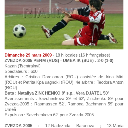
Dimanche 29 mars 2009
- 18 h locales (16 h françaises)
ZVEZDA-2005 PERM (RUS) - UMEA IK (SUE) : 2-0 (1-0)
Kazan (Tsentralnyi)
Spectateurs : 600
Arbitres : Cristina Dorcioman (ROU) assistée de Irina Mirt
(ROU) et Petrita Kpa uagncki (ROU). 4e arbitre : Teodora Anton
(ROU)
Buts : Nataliya ZINCHENKO 9' s.p., Vera DJATEL 50'
Avertissements : Savchenkova 39' et 62', Zinchenko 89' pour
Zvezda-2005 ; Rasmussen 52', Ramona Bachmann 59' pour
Umeå
Expulsion : Savchenkova 62' pour Zvezda-2005
ZVEZDA-2005 :
12-Nadezhda Baranova ; 13-Maria