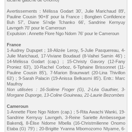
Avertissements : Mélissa Godart 30', Julie Marichaud 89',
Pauline Cousin 90+8' pour la France ; Bongben Confidence
Buh 57', Diane Si'ndje Tchanko 66', Sandrine Kernyuy
Lavngeh 70' pour le Cameroun
Expulsion : Annette Flore Ngo Ndom 76' pour le Cameroun
France
1-Audrey Dupupet ; 18-Alizée Leroy, 5-Julie Pasquereau, 4-
Julie Marichaud, 17-Viviane Boudaud (8-Vaihei Samin 46') ;
14-Mélissa Godart (cap.) ; 15-Christy Gavory (12-Fany
Proniez 63'), 10-Rachel Corboz, 6-Tiphaine Brissonnet (11-
Pauline Cousin 85'), 7-Marion Braunwart (20-Lina Thivillon
63') ; 9-Sarah Palacin (19-Anissa Belkasmi 85'). Entr.: Marc
Maufroy
Non utilisées : 16-Solène Froger (G), 2-Léa Gauthier, 3-
Morgane Duporge, 13-Coline Gouineau, 21-Laurie Bezombes
Cameroun
1-Annette Flore Ngo Ndom (cap.) ; 5-Rita Awachi Wanki, 19-
Sandrine Kernyuy Lavngeh, 3-Reine Sariette Ambessegue
Bakendj, 8-Élise Ndome Mbella (16-Christmilienne Onomo
Etaba (G) 79') ; 20-Brigitte Yvanna Mbomozomo Ntyame, 6-