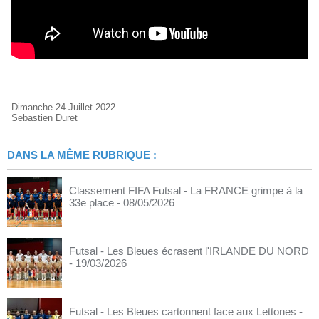
Dimanche 24 Juillet 2022
Sebastien Duret
DANS LA MÊME RUBRIQUE :
Classement FIFA Futsal - La FRANCE grimpe à la
33e place
- 08/05/2026
Futsal - Les Bleues écrasent l'IRLANDE DU NORD
- 19/03/2026
Futsal - Les Bleues cartonnent face aux Lettones
-