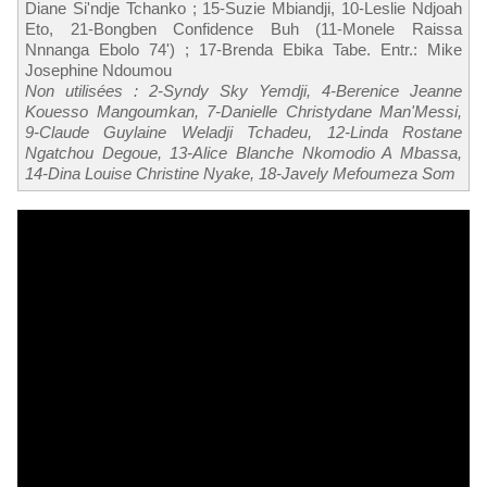
Diane Si'ndje Tchanko ; 15-Suzie Mbiandji, 10-Leslie Ndjoah
Eto, 21-Bongben Confidence Buh (11-Monele Raissa
Nnnanga Ebolo 74') ; 17-Brenda Ebika Tabe. Entr.: Mike
Josephine Ndoumou
Non utilisées : 2-Syndy Sky Yemdji, 4-Berenice Jeanne
Kouesso Mangoumkan, 7-Danielle Christydane Man'Messi,
9-Claude Guylaine Weladji Tchadeu, 12-Linda Rostane
Ngatchou Degoue, 13-Alice Blanche Nkomodio A Mbassa,
14-Dina Louise Christine Nyake, 18-Javely Mefoumeza Som