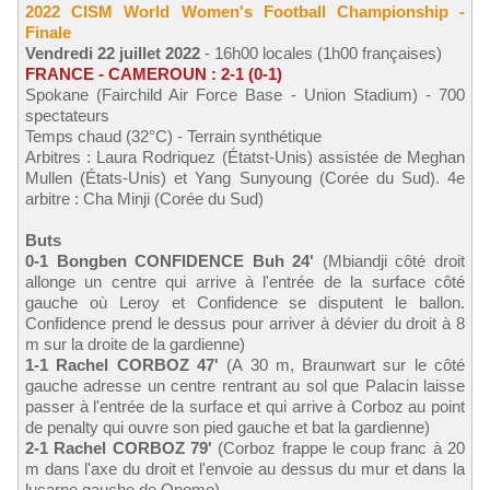
2022 CISM World Women's Football Championship -
Finale
Vendredi 22 juillet 2022
- 16h00 locales (1h00 françaises)
FRANCE - CAMEROUN : 2-1 (0-1)
Spokane (Fairchild Air Force Base - Union Stadium) - 700
spectateurs
Temps chaud (32°C) - Terrain synthétique
Arbitres : Laura Rodriquez (Étatst-Unis) assistée de Meghan
Mullen (États-Unis) et Yang Sunyoung (Corée du Sud). 4e
arbitre : Cha Minji (Corée du Sud)
Buts
0-1 Bongben CONFIDENCE Buh 24'
(Mbiandji côté droit
allonge un centre qui arrive à l'entrée de la surface côté
gauche où Leroy et Confidence se disputent le ballon.
Confidence prend le dessus pour arriver à dévier du droit à 8
m sur la droite de la gardienne)
1-1 Rachel CORBOZ 47'
(A 30 m, Braunwart sur le côté
gauche adresse un centre rentrant au sol que Palacin laisse
passer à l'entrée de la surface et qui arrive à Corboz au point
de penalty qui ouvre son pied gauche et bat la gardienne)
2-1 Rachel CORBOZ 79'
(Corboz frappe le coup franc à 20
m dans l'axe du droit et l'envoie au dessus du mur et dans la
lucarne gauche de Onomo)