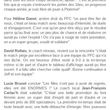
fois que je voyais s’entrouvrir les portes des 16es, on progresse
chaque année, je suis fière de jouer à Ploërmel’’
Pour
Hélène Danet
, arrière droit du PFC ‘’on peut être fier de
nous, c’était un beau match avec beaucoup d’intensité, de duels
et d’engagement. C'est vrai qu'on peut être déçu par le résultat
parce qu'au final avec un peu plus de chance et de réalisme on
aurait pu créer l'exploit ! On n’a pas à rougir de notre prestation,
on a un super groupe, soudé et solidaire’’
David Rollais
, le coach rennais, revient sur la rencontre ‘’c’était
le match piège par excellence face à une équipe du PFC qui n’a
rien lâché. On est heureux d’être resté à 0-0 à la mi-temps
même si de part et d’autre le tableau d’affichage aurait pu être
ouvert. Il a fallu aller chercher cette qualif’. Bonne continuation à
Jeff et son équipe’’
Lucie Brunet
conclue ‘’Les filles n'ont pas à avoir de regrets,
elles ont été ENORMES !’’ Le coach local
Jean-François
Carlac’h
était satisfait ‘’C’était une belle promotion du foot
féminin avec un super état d’esprit de part et d’autre et ce
devant près de 300 spectateurs. La première mi-temps était de
toute beauté avec une belle débauche d’énergie. Mes joueuses