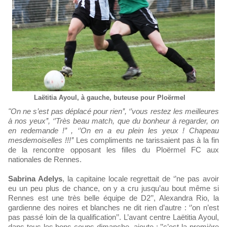
Laëtitia Ayoul, à gauche, buteuse pour Ploërmel
"On ne s’est pas déplacé pour rien’’, ‘’vous restez les meilleures
à nos yeux’’, ‘’Très beau match, que du bonheur à regarder, on
en redemande !’’ , ‘’On en a eu plein les yeux ! Chapeau
mesdemoiselles !!!’’
Les compliments ne tarissaient pas à la fin
de la rencontre opposant les filles du Ploërmel FC aux
nationales de Rennes.
Sabrina Adelys
, la capitaine locale regrettait de ‘’ne pas avoir
eu un peu plus de chance, on y a cru jusqu’au bout même si
Rennes est une très belle équipe de D2’’, Alexandra Rio, la
gardienne des noires et blanches ne dit rien d’autre : ‘’on n’est
pas passé loin de la qualification’’. L’avant centre Laëtitia Ayoul,
dans tous les bons coups dimanche, ajoute : ’’c’est la première