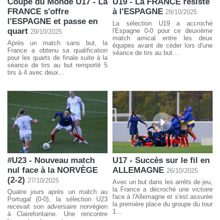
Coupe du Monde U17 - La
U19 - La FRANCE résiste
FRANCE s'offre
à l'ESPAGNE
28/10/2025
l'ESPAGNE et passe en
La sélection U19 a accroché
quart
l'Espagne 0-0 pour ce deuxième
29/10/2025
match amical entre les deux
Après un match sans but, la
équipes avant de céder lors d'une
France a obtenu sa qualification
séance de tirs au but....
pour les quarts de finale suite à la
séance de tirs au but remporté 5
tirs à 4 avec deux...
#U23 - Nouveau match
U17 - Succès sur le fil en
nul face à la NORVÈGE
ALLEMAGNE
26/10/2025
(2-2)
27/10/2025
Avec un but dans les arrêts de jeu,
la France a décroché une victoire
Quatre jours après un match au
face à l'Allemagne et s'est assurée
Portugal (0-0), la sélection U23
la première place du groupe du tour
recevait son adversaire norvégien
1...
à Clairefontaine. Une rencontre