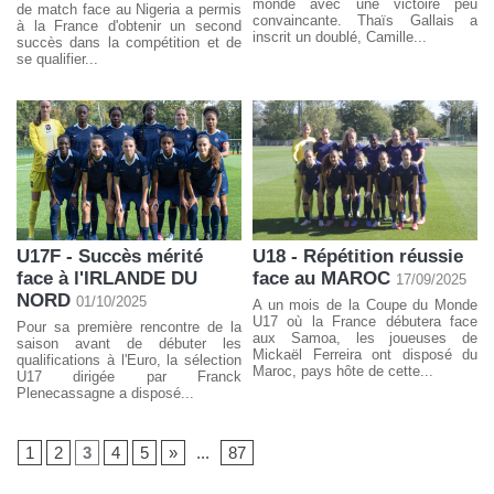
monde avec une victoire peu
de match face au Nigeria a permis
convaincante. Thaïs Gallais a
à la France d'obtenir un second
inscrit un doublé, Camille...
succès dans la compétition et de
se qualifier...
U17F - Succès mérité
U18 - Répétition réussie
face à l'IRLANDE DU
face au MAROC
17/09/2025
NORD
01/10/2025
A un mois de la Coupe du Monde
U17 où la France débutera face
Pour sa première rencontre de la
aux Samoa, les joueuses de
saison avant de débuter les
Mickaël Ferreira ont disposé du
qualifications à l'Euro, la sélection
Maroc, pays hôte de cette...
U17 dirigée par Franck
Plenecassagne a disposé...
1
2
3
4
5
»
...
87