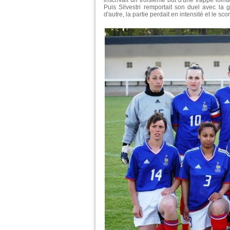
inscrivait un troisième but d'une frappe lointa
Puis Silvestri remportait son duel avec la
d'autre, la partie perdait en intensité et le sco