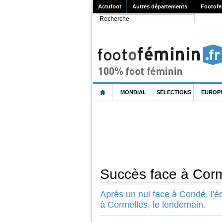
Actufoot
Autres départements
Footofe
MONDIAL
SÉLECTIONS
EUROP
Succès face à Corme
Après un nul face à Condé, l'é
à Cormelles, le lendemain.