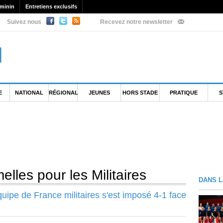
minin
Entretiens exclusifs
Suivez nous
Recevez notre newsletter
E
NATIONAL
RÉGIONAL
JEUNES
HORS STADE
PRATIQUE
S
lles pour les Militaires
DANS L
quipe de France militaires s'est imposé 4-1 face