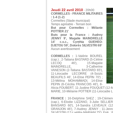
Jeudi 22 avril 2010
- 20h00
CORMELLES - FRANCE MILITAIRES
: 1-4 (1-2)
Cormelles (Stade municipal)
Temps agréable - Terrain bon
But pour Cormelles : Mélanie
POTTIER 21'
Buts pour la France : Audrey
JENNY 9', Magalie MAINDRELLE
14' c.s.c., Cynthia GUEHEO-
DJETOU 59', Dolorès SILVESTRI 69'
Aucun avertissement
CORMELLES :
1-Valérie BOUREL
(cap.) ; 2-Tatiana BASTARD (5-Céline
LECOQ 46'), 15-Magalie
MAINDRELLE, 3-Catherine
VANESON (2-Tatiana BASTARD 65'),
11-Léocadie LECORRE (4-Soizic
BEAUFILS 46', 14-Elise PEPIN 70') ;
13-Mélina MOHAMMADI, 14-Elise
PEPIN (6-Cécilia FRANCOIS 46'), 8-
Alicia FOUBERT, 11-Justine FOUQUET (12-M
MARIE, 10-Mélanie POTTIER (11-Léocadie L
FRANCE :
16-Delphine SAEZ ; 19-Clémen
(cap.), 6-Elodie LIZZANO, 3-Julie SELLI
BANSARD 60'), 14-Sandra LEVEAUX (12-
GRANJON 46'), 7-Audrey JENNY ; 11-Jenn
SILVESTRI (17-Laëtitia MARIANI 75'). Entr. :