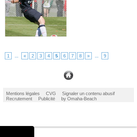
1
...
«
2
3
4
5
6
7
8
»
...
9
Mentions légales
CVG
Signaler un contenu abusif
Recrutement
Publicité
by Omaha-Beach