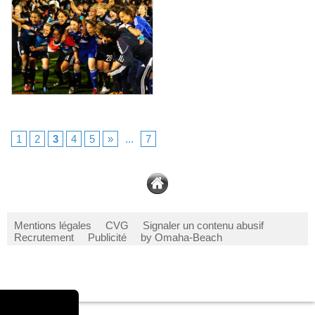
1
2
3
4
5
»
...
7
Mentions légales
CVG
Signaler un contenu abusif
Recrutement
Publicité
by Omaha-Beach