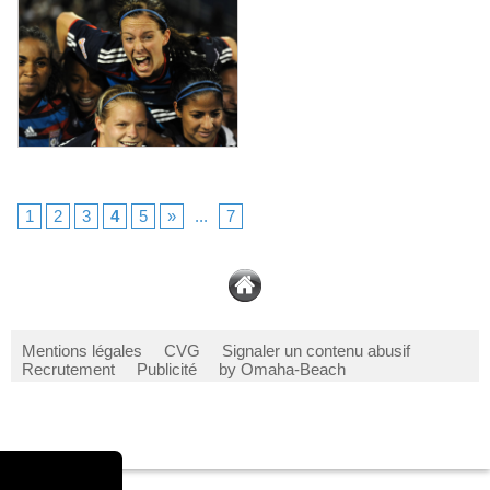
1
2
3
4
5
»
...
7
Mentions légales
CVG
Signaler un contenu abusif
Recrutement
Publicité
by Omaha-Beach