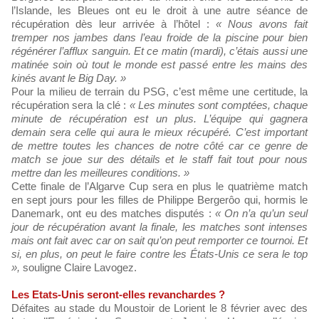
l’Islande, les Bleues ont eu le droit à une autre séance de
récupération dès leur arrivée à l’hôtel :
« Nous avons fait
tremper nos jambes dans l’eau froide de la piscine pour bien
régénérer l’afflux sanguin. Et ce matin (mardi), c’étais aussi une
matinée soin où tout le monde est passé entre les mains des
kinés avant le Big Day. »
Pour la milieu de terrain du PSG, c’est même une certitude, la
récupération sera la clé :
« Les minutes sont comptées, chaque
minute de récupération est un plus. L’équipe qui gagnera
demain sera celle qui aura le mieux récupéré. C’est important
de mettre toutes les chances de notre côté car ce genre de
match se joue sur des détails et le staff fait tout pour nous
mettre dan les meilleures conditions. »
Cette finale de l’Algarve Cup sera en plus le quatrième match
en sept jours pour les filles de Philippe Bergerôo qui, hormis le
Danemark, ont eu des matches disputés :
« On n’a qu’un seul
jour de récupération avant la finale, les matches sont intenses
mais ont fait avec car on sait qu’on peut remporter ce tournoi. Et
si, en plus, on peut le faire contre les États-Unis ce sera le top
»,
souligne Claire Lavogez.
Les Etats-Unis seront-elles revanchardes ?
Défaites au stade du Moustoir de Lorient le 8 février avec des