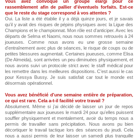
Vous avez convoqué un groupe élargi pour ce
rassemblement afin de pallier d'éventuels forfaits. Est-ce
que le reste du stage correspond à vos attentes ?
Oui. La liste a été établie il y a déjà quinze jours, et je savais
qu'il y avait des risques de pépins physiques avec la Ligue des
Champions et le championnat. Mon rôle est d'anticiper. Avec les
départs de Selma et Naomi, nous nous sommes retrouvés à 24
joueuses. Comme nous avons eu une grosse semaine
d'entraînement avec plus de séances, le risque de coups ou de
petites blessures augmentait. Certaines joueuses, comme Elisa
(De Almeida), sont arrivées un peu diminuées physiquement, et
nous avons suivi un protocole strict avec le staff médical pour
les remettre dans les meilleures dispositions. C’est aussi le cas
pour Kessya Bussy. Je suis satisfait car tout le monde est
désormais opérationnel.
Vous avez bénéficié d'une semaine entière de préparation,
ce qui est rare. Cela a-t-il facilité votre travail ?
Absolument. Même si j'ai décidé de laisser un jour de repos
supplémentaire aux joueuses le mardi 24 pour qu'elles puissent
souffler physiquement et mentalement, avoir du temps nous a
permis de travailler sans précipitation. Nous avons pu bien
décortiquer le travail tactique lors des séances du jeudi. Cela
nous a aussi permis de leur laisser un samedi plus tranquille