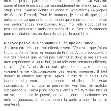
même si je n'y ai pas encore complètement réfléchi. Je vais me
poser et faire le point sur ce rassemblement en vue du prochain
stage (ndlr : matchs contre le Ghana et l'Angleterre). (A propos
de Wendie Renard) Pour le moment, je lui ai dit que je lui
enlevais parce que je lui ai demandé qu'elle se reconcentre sur
ses performances individuelles. Pour moi, elle s'occupait un
peu trop des autres mais pas assez d'elle. Ses performances
pour moi étaient très en deça de ce qu'elle peut faire.
N'est-ce pas vous la capitaine de l'équipe de France ?
J'ai peut-être cela en moi effectivement. C'est vrai que j'ai eu
l'opportunité de l'avoir en équipe de France. A cette époque-là, il
y a des choses que je n'ai pas bien fait et donc je me sers de
mon expérience. Aujourd'hui, j'ai un rôle complètement différent,
j'ai mûri, j'ai évolué. Je ne suis plus du tout la même. J'ai
vraiment envie d'accompagner ces jeunes joueuses. Il faut
donner la chance aux gens. Après, à elle de la saisir. Les
joueuses, si je veux me rendre compte si elles ont le niveau
international, il faut que je puisse les voir lors de matchs
internationaux. Sinon je ne pourrais jamais me faire une idée et
on va rester sur le passé, on va toujours sélectionner les
mêmes joueuses et ne pas ouvrir la porte à une fille qui le
mériterait.