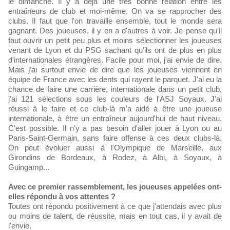
le dimanche. Il y a déjà une très bonne relation entre les
entraîneurs de club et moi-même. On va se rapprocher des
clubs. Il faut que l'on travaille ensemble, tout le monde sera
gagnant. Des joueuses, il y en a d'autres à voir. Je pense qu'il
faut ouvrir un petit peu plus et moins sélectionner les joueuses
venant de Lyon et du PSG sachant qu'ils ont de plus en plus
d'internationales étrangères. Facile pour moi, j'ai envie de dire.
Mais j'ai surtout envie de dire que les joueuses viennent en
équipe de France avec les dents qui rayent le parquet. J'ai eu la
chance de faire une carrière, internationale dans un petit club,
j'ai 121 sélections sous les couleurs de l'ASJ Soyaux. J'ai
réussi à le faire et ce club-là m'a aidé à être une joueuse
internationale, à être un entraîneur aujourd'hui de haut niveau.
C'est possible. Il n'y a pas besoin d'aller jouer à Lyon ou au
Paris-Saint-Germain, sans faire offense à ces deux clubs-là.
On peut évoluer aussi à l'Olympique de Marseille, aux
Girondins de Bordeaux, à Rodez, à Albi, à Soyaux, à
Guingamp...
Avec ce premier rassemblement, les joueuses appelées ont-
elles répondu à vos attentes ?
Toutes ont répondu positivement à ce que j'attendais avec plus
ou moins de talent, de réussite, mais en tout cas, il y avait de
l'envie.