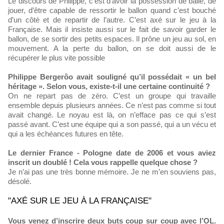
Le discours de Philippe, c’est d’avoir la possession de balle, de
jouer, d’être capable de ressortir le ballon quand c’est bouché
d’un côté et de repartir de l’autre. C’est axé sur le jeu à la
Française. Mais il insiste aussi sur le fait de savoir garder le
ballon, de se sortir des petits espaces. Il prône un jeu au sol, en
mouvement. A la perte du ballon, on se doit aussi de le
récupérer le plus vite possible
Philippe Bergerôo avait souligné qu’il possédait « un bel
héritage ». Selon vous, existe-t-il une certaine continuité ?
On ne repart pas de zéro. C’est un groupe qui travaille
ensemble depuis plusieurs années. Ce n’est pas comme si tout
avait changé. Le noyau est là, on n’efface pas ce qui s’est
passé avant. C’est une équipe qui a son passé, qui a un vécu et
qui a les échéances futures en tête.
Le dernier France - Pologne date de 2006 et vous aviez
inscrit un doublé ! Cela vous rappelle quelque chose ?
Je n’ai pas une très bonne mémoire. Je ne m’en souviens pas,
désolé.
"AXÉ SUR LE JEU À LA FRANÇAISE"
Vous venez d’inscrire deux buts coup sur coup avec l’OL.