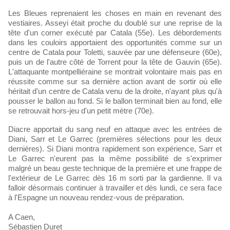
Les Bleues reprenaient les choses en main en revenant des
vestiaires. Asseyi était proche du doublé sur une reprise de la
tête d'un corner exécuté par Catala (55e). Les débordements
dans les couloirs apportaient des opportunités comme sur un
centre de Catala pour Toletti, sauvée par une défenseure (60e),
puis un de l'autre côté de Torrent pour la tête de Gauvin (65e).
L'attaquante montpelliéraine se montrait volontaire mais pas en
réussite comme sur sa dernière action avant de sortir où elle
héritait d'un centre de Catala venu de la droite, n'ayant plus qu'à
pousser le ballon au fond. Si le ballon terminait bien au fond, elle
se retrouvait hors-jeu d'un petit mètre (70e).
Diacre apportait du sang neuf en attaque avec les entrées de
Diani, Sarr et Le Garrec (premières sélections pour les deux
dernières). Si Diani montra rapidement son expérience, Sarr et
Le Garrec n'eurent pas la même possibilité de s'exprimer
malgré un beau geste technique de la première et une frappe de
l'extérieur de Le Garrec dès 16 m sorti par la gardienne. Il va
falloir désormais continuer à travailler et dès lundi, ce sera face
à l'Espagne un nouveau rendez-vous de préparation.
A Caen,
Sébastien Duret