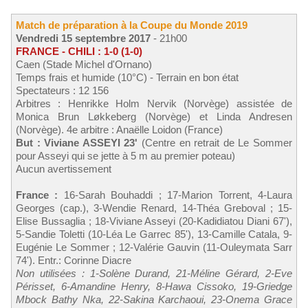
Match de préparation à la Coupe du Monde 2019
Vendredi 15 septembre 2017
- 21h00
FRANCE - CHILI : 1-0 (1-0)
Caen (Stade Michel d'Ornano)
Temps frais et humide (10°C) - Terrain en bon état
Spectateurs : 12 156
Arbitres : Henrikke Holm Nervik (Norvège) assistée de
Monica Brun Løkkeberg (Norvège) et Linda Andresen
(Norvège). 4e arbitre : Anaëlle Loidon (France)
But : Viviane ASSEYI 23'
(Centre en retrait de Le Sommer
pour Asseyi qui se jette à 5 m au premier poteau)
Aucun avertissement
France :
16-Sarah Bouhaddi ; 17-Marion Torrent, 4-Laura
Georges (cap.), 3-Wendie Renard, 14-Théa Greboval ; 15-
Elise Bussaglia ; 18-Viviane Asseyi (20-Kadidiatou Diani 67'),
5-Sandie Toletti (10-Léa Le Garrec 85'), 13-Camille Catala, 9-
Eugénie Le Sommer ; 12-Valérie Gauvin (11-Ouleymata Sarr
74'). Entr.: Corinne Diacre
Non utilisées : 1-Solène Durand, 21-Méline Gérard, 2-Eve
Périsset, 6-Amandine Henry, 8-Hawa Cissoko, 19-Griedge
Mbock Bathy Nka, 22-Sakina Karchaoui, 23-Onema Grace