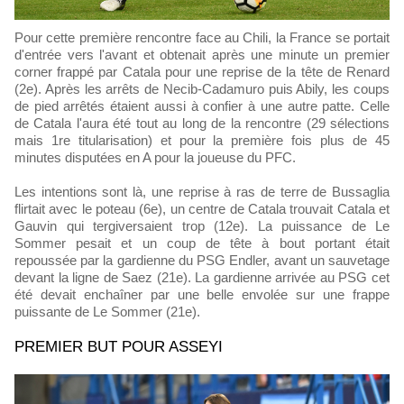
Pour cette première rencontre face au Chili, la France se portait
d'entrée vers l'avant et obtenait après une minute un premier
corner frappé par Catala pour une reprise de la tête de Renard
(2e). Après les arrêts de Necib-Cadamuro puis Abily, les coups
de pied arrêtés étaient aussi à confier à une autre patte. Celle
de Catala l'aura été tout au long de la rencontre (29 sélections
mais 1re titularisation) et pour la première fois plus de 45
minutes disputées en A pour la joueuse du PFC.
Les intentions sont là, une reprise à ras de terre de Bussaglia
flirtait avec le poteau (6e), un centre de Catala trouvait Catala et
Gauvin qui tergiversaient trop (12e). La puissance de Le
Sommer pesait et un coup de tête à bout portant était
repoussée par la gardienne du PSG Endler, avant un sauvetage
devant la ligne de Saez (21e). La gardienne arrivée au PSG cet
été devait enchaîner par une belle envolée sur une frappe
puissante de Le Sommer (21e).
PREMIER BUT POUR ASSEYI