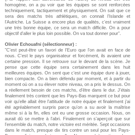
homogène, on a pu voir que les équipes se sont renforcées
techniquement, tactiquement et physiquement. On sait que ce
sera des matchs très athlétiques, on connait l'Islande et
l'Autriche. La Suisse a encore plus de qualités, c'est vraiment
une très bonne équipe, ce sera un match difficile. On a pour
objectif d'aller le plus loin possible. On va tout donner pour".
Olivier Echouafni (sélectionneur) :
"C'est peut-être un favori de l'Euro que l'on avait en face de
nous. C'est le pays organisateur et forcément, ils avaient une
certaine pression. Il se retrouve sur le devant de la scène. Je
pense que cette équipe sera certainement dans les huit
meilleures équipes. On sent que c'est une équipe dure à jouer,
bien compacte. On a bien défendu par moment, et à partir du
moment où on a su élever notre niveau, on a pris le dessus. On
a réellement besoin de ces matchs, d'être dans le dur. J'étais
finalement très content que les Pays-Bas marquent ce but pour
voir qu'elle allait être l'attitude de notre équipe et finalement j'ai
été agréablement surpris parce qu'on a su avoir la maîtrise
même si à la fin, elles ont eu une grosse occasion. Nous, on
aurait dû se mettre à l'abri. Finalement on s'aperçoit que sur
l'ensemble du match, notre victoire est méritée. Sept occasions
dans le match, presque dix tirs contre un seul pour les Pays-