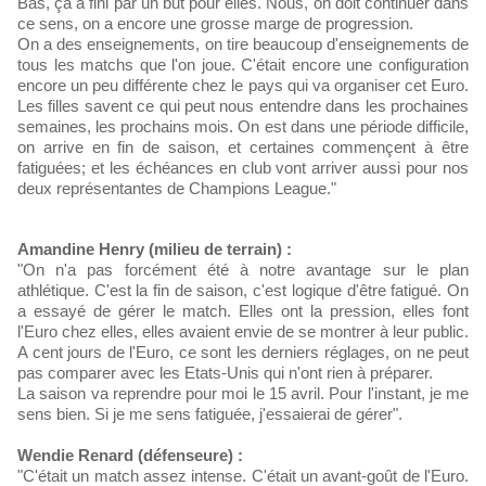
Bas, ça a fini par un but pour elles. Nous, on doit continuer dans
ce sens, on a encore une grosse marge de progression.
On a des enseignements, on tire beaucoup d'enseignements de
tous les matchs que l'on joue. C'était encore une configuration
encore un peu différente chez le pays qui va organiser cet Euro.
Les filles savent ce qui peut nous entendre dans les prochaines
semaines, les prochains mois. On est dans une période difficile,
on arrive en fin de saison, et certaines commençent à être
fatiguées; et les échéances en club vont arriver aussi pour nos
deux représentantes de Champions League."
Amandine Henry (milieu de terrain) :
"On n'a pas forcément été à notre avantage sur le plan
athlétique. C'est la fin de saison, c'est logique d'être fatigué. On
a essayé de gérer le match. Elles ont la pression, elles font
l'Euro chez elles, elles avaient envie de se montrer à leur public.
A cent jours de l'Euro, ce sont les derniers réglages, on ne peut
pas comparer avec les Etats-Unis qui n'ont rien à préparer.
La saison va reprendre pour moi le 15 avril. Pour l'instant, je me
sens bien. Si je me sens fatiguée, j'essaierai de gérer".
Wendie Renard (défenseure) :
"C'était un match assez intense. C'était un avant-goût de l'Euro.