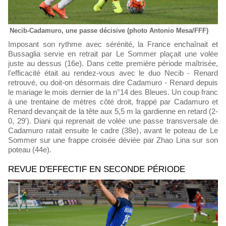
Necib-Cadamuro, une passe décisive (photo Antonio Mesa/FFF)
Imposant son rythme avec sérénité, la France enchaînait et
Bussaglia servie en retrait par Le Sommer plaçait une volée
juste au dessus (16e). Dans cette première période maîtrisée,
l'efficacité était au rendez-vous avec le duo Necib - Renard
retrouvé, ou doit-on désormais dire Cadamuro - Renard depuis
le mariage le mois dernier de la n°14 des Bleues. Un coup franc
à une trentaine de mètres côté droit, frappé par Cadamuro et
Renard devançait de la tête aux 5,5 m la gardienne en retard (2-
0, 29'). Diani qui reprenait de volée une passe transversale de
Cadamuro ratait ensuite le cadre (38e), avant le poteau de Le
Sommer sur une frappe croisée déviée par Zhao Lina sur son
poteau (44e).
REVUE D'EFFECTIF EN SECONDE PÉRIODE