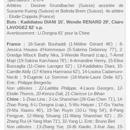
Arbitres : Desiree Grundbacher (Suisse) assistée de
Susanne Kueng (Suisse) et Belinda Brem (Suisse). 4e arbitre
: Elodie Coppola (France)
Buts : Kadidiatou DIANI 15', Wendie RENARD 29', Claire
LAVOGEZ 82' s.p.
Avertissement : Li Dongna 81' pour la Chine
France :
16-Sarah Bouhaddi (1-Méline Gérard 46') ; 8-
Jessica Houara d'Hommeaux (5-Sabrina Delannoy 77'), 2-
Griedge Mbock Bathy Nka, 3-Wendie Renard (cap.), 7-Amel
Majri (19-Sakina Karchaoui 78') ; 6-Amandine Henry, 15-Elise
Bussaglia (11-Claire Lavogez 62') ; 13-Kadidiatou Diani, 10-
Camille Abily (17-Kheira Hamraoui 62'), 14-Louisa Cadamuro-
Necib ; 9-Eugénie Le Sommer (18-Marie-Laure Delie 62').
Entr.: Philippe Bergerôo
Non utilisées : 22-Laëtitia Philippe, 4-Laura Georges, 12-
Elodie Thomis, 20-Kenza Dali, 21-Clarisse Le Bihan
Chine :
1-Zhao Lina ; 2-Liu Shanshan (28-Gao Chen 71'), 14-
Zhao Rong, 6-Li Dongna (cap.), 5-Wu Haiyan ; 17-Gu Yasha
(9-Ma Xiaoxu 46'), 19-Tan Ruyin (10-Li Ying 54'), 8-Pang
Fengyue, 12-Wang Shuang (11-Wang Shanshan 62') ; 20-
Zhang Rui (4-Yang Man 71'), 32-Yang Li. Entr.: Bruno Bini
Non utilisées : 13-Zhang Yue, 16-Bi Xiaolin, 3-Xue Jiao, 15-