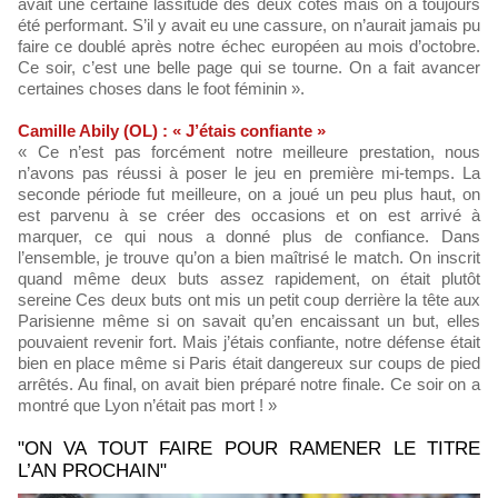
avait une certaine lassitude des deux côtés mais on a toujours
été performant. S’il y avait eu une cassure, on n’aurait jamais pu
faire ce doublé après notre échec européen au mois d’octobre.
Ce soir, c’est une belle page qui se tourne. On a fait avancer
certaines choses dans le foot féminin ».
Camille Abily (OL) : « J’étais confiante »
« Ce n’est pas forcément notre meilleure prestation, nous
n’avons pas réussi à poser le jeu en première mi-temps. La
seconde période fut meilleure, on a joué un peu plus haut, on
est parvenu à se créer des occasions et on est arrivé à
marquer, ce qui nous a donné plus de confiance. Dans
l’ensemble, je trouve qu’on a bien maîtrisé le match. On inscrit
quand même deux buts assez rapidement, on était plutôt
sereine Ces deux buts ont mis un petit coup derrière la tête aux
Parisienne même si on savait qu’en encaissant un but, elles
pouvaient revenir fort. Mais j’étais confiante, notre défense était
bien en place même si Paris était dangereux sur coups de pied
arrêtés. Au final, on avait bien préparé notre finale. Ce soir on a
montré que Lyon n’était pas mort ! »
"ON VA TOUT FAIRE POUR RAMENER LE TITRE
L’AN PROCHAIN"