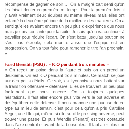
récompense de gagner ce soir…. On a malgré tout senti qu’on
les faisait douter en première mi-temps. Pour la première fois, il
y avait vraiment deux équipes au même niveau mais elles ont
entamé la deuxième période de la meilleure des manières. On a
senti qu’elles avaient encore un peu plus d’expérience que nous
mais je suis confiante pour la suite. Je sais qu’on va continuer à
travailler pour réduire l’écart. On s’est battu jusqu’au bout on ne
s’est pas écroulé, cela montre aussi que l’équipe est en
progression. On va tout faire pour ramener le titre l’an prochain.
»
Farid Benstiti (PSG) : « K.O pendant trois minutes »
« On reçoit un poing dans la figure et puis on en prend un
deuxième. On est K.O pendant trois minutes. Ce match se joue
sur des petits détails. Ce soir, les Lyonnaises nous battent sur
la transition offensive – défensive. Elles se trouvent un peu plus
facilement que nous encore. On a toujours quelques
hésitations. Il faut aller encore plus vite vers le but adverse et
déséquilibrer cette défense. Il nous manque une joueuse de ce
type au milieu de terrain, c’est pour cela qu’on a pris Caroline
Seger, une fille qui, même si elle subit le pressing adverse, peut
trouver une passe. Et puis Wendie (Renard) est très costaude
dans l’axe central et avant de la bousculer... Il faut aller plus sur