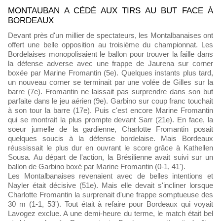
MONTAUBAN A CÉDÉ AUX TIRS AU BUT FACE À
BORDEAUX
Devant près d'un millier de spectateurs, les Montalbanaises ont
offert une belle opposition au troisième du championnat. Les
Bordelaises monopolisaient le ballon pour trouver la faille dans
la défense adverse avec une frappe de Jaurena sur corner
boxée par Marine Fromantin (5e). Quelques instants plus tard,
un nouveau corner se terminait par une volée de Gilles sur la
barre (7e). Fromantin ne laissait pas surprendre dans son but
parfaite dans le jeu aérien (9e). Garbino sur coup franc touchait
à son tour la barre (17e). Puis c'est encore Marine Fromantin
qui se montrait la plus prompte devant Sarr (21e). En face, la
soeur jumelle de la gardienne, Charlotte Fromantin posait
quelques soucis à la défense bordelaise. Mais Bordeaux
réussissait le plus dur en ouvrant le score grâce à Kathellen
Sousa. Au départ de l'action, la Brésilienne avait suivi sur un
ballon de Garbino boxé par Marine Fromantin (0-1, 41').
Les Montalbanaises revenaient avec de belles intentions et
Nayler était décisive (51e). Mais elle devait s'incliner lorsque
Charlotte Fromantin la surprenait d'une frappe somptueuse des
30 m (1-1, 53'). Tout était à refaire pour Bordeaux qui voyait
Lavogez exclue. A une demi-heure du terme, le match était bel