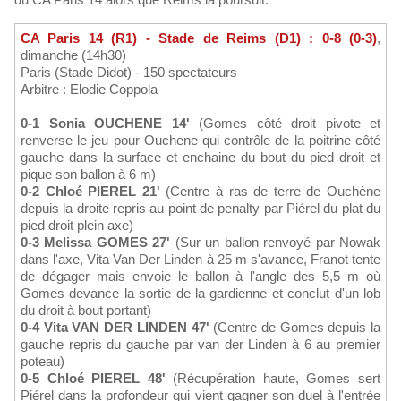
CA Paris 14 (R1) - Stade de Reims (D1) : 0-8 (0-3)
,
dimanche (14h30)
Paris (Stade Didot) - 150 spectateurs
Arbitre : Elodie Coppola
0-1 Sonia OUCHENE 14'
(Gomes côté droit pivote et
renverse le jeu pour Ouchene qui contrôle de la poitrine côté
gauche dans la surface et enchaine du bout du pied droit et
pique son ballon à 6 m)
0-2 Chloé PIEREL 21'
(Centre à ras de terre de Ouchène
depuis la droite repris au point de penalty par Piérel du plat du
pied droit plein axe)
0-3 Melissa GOMES 27'
(Sur un ballon renvoyé par Nowak
dans l'axe, Vita Van Der Linden à 25 m s'avance, Franot tente
de dégager mais envoie le ballon à l'angle des 5,5 m où
Gomes devance la sortie de la gardienne et conclut d'un lob
du droit à bout portant)
0-4 Vita VAN DER LINDEN 47'
(Centre de Gomes depuis la
gauche repris du gauche par van der Linden à 6 au premier
poteau)
0-5 Chloé PIEREL 48'
(Récupération haute, Gomes sert
Piérel dans la profondeur qui vient gagner son duel à l'entrée