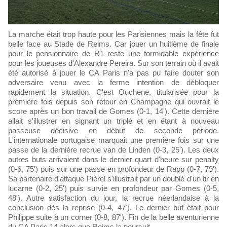
La marche était trop haute pour les Parisiennes mais la fête fut
belle face au Stade de Reims. Car jouer un huitième de finale
pour le pensionnaire de R1 reste une formidable expérience
pour les joueuses d'Alexandre Pereira. Sur son terrain où il avait
été autorisé à jouer le CA Paris n'a pas pu faire douter son
adversaire venu avec la ferme intention de débloquer
rapidement la situation. C'est Ouchene, titularisée pour la
première fois depuis son retour en Champagne qui ouvrait le
score après un bon travail de Gomes (0-1, 14'). Cette dernière
allait s'illustrer en signant un triplé et en étant à nouveau
passeuse décisive en début de seconde période.
L'internationale portugaise marquait une première fois sur une
passe de la dernière recrue van de Linden (0-3, 25'). Les deux
autres buts arrivaient dans le dernier quart d'heure sur penalty
(0-6, 75') puis sur une passe en profondeur de Rapp (0-7, 79').
Sa partenaire d'attaque Piérel s'illustrait par un doublé d'un tir en
lucarne (0-2, 25') puis survie en profondeur par Gomes (0-5,
48'). Autre satisfaction du jour, la recrue néerlandaise à la
conclusion dès la reprise (0-4, 47'). Le dernier but était pour
Philippe suite à un corner (0-8, 87'). Fin de la belle aventurienne
du CA Paris 14 alors que Reims la poursuit.