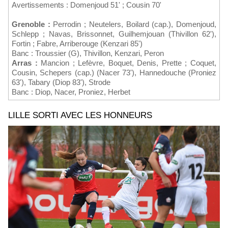
Avertissements : Domenjoud 51' ; Cousin 70'
Grenoble :
Perrodin ; Neutelers, Boilard (cap.), Domenjoud,
Schlepp ; Navas, Brissonnet, Guilhemjouan (Thivillon 62'),
Fortin ; Fabre, Arriberouge (Kenzari 85')
Banc : Troussier (G), Thivillon, Kenzari, Peron
Arras :
Mancion ; Lefèvre, Boquet, Denis, Prette ; Coquet,
Cousin, Schepers (cap.) (Nacer 73'), Hannedouche (Proniez
63'), Tabary (Diop 83'), Strode
Banc : Diop, Nacer, Proniez, Herbet
LILLE SORTI AVEC LES HONNEURS