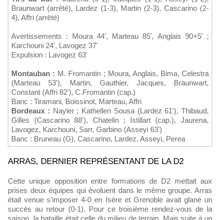
Braunwart (arrêté), Lardez (1-3), Martin (2-3), Cascarino (2-
4), Affri (arrêté)
Avertissements : Moura 44', Marteau 85', Anglais 90+5' ;
Karchouni 24', Lavogez 37'
Expulsion : Lavogez 63'
Montauban :
M. Fromantin ; Moura, Anglais, Bima, Celestra
(Marteau 53'), Martin, Gauthier, Jacques, Braunwart,
Constant (Affri 82'), C.Fromantin (cap.)
Banc : Tiramani, Boissinot, Marteau, Affri
Bordeaux :
Nayler ; Kathellen Sousa (Lardez 61'), Thibaud,
Gilles (Cascarino 88'), Chatelin ; Istillart (cap.), Jaurena,
Lavogez, Karchouni, Sarr, Garbino (Asseyi 63')
Banc : Bruneau (G), Cascarino, Lardez, Asseyi, Perea
ARRAS, DERNIER REPRÉSENTANT DE LA D2
Cette unique opposition entre formations de D2 mettait aux
prises deux équipes qui évoluent dans le même groupe. Arras
était venue s'imposer 4-0 en Isère et Grenoble avait glané un
succès au retour (0-1). Pour ce troisième rendez-vous de la
saison, la bataille était celle du milieu de terrain. Mais suite à un