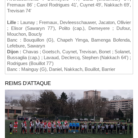
Fremaux 86' ; Carol Rodrigues 41', Cuynet 49', Nakkach 69',
Trevisan 74'
Lille :
Launay ; Fremaux, Devleesschauwer, Jacaton, Ollivier
; Elisor (Sawaryn 77'), Polito (cap.), Demeyere ; Dufour,
Mouchon, Boucly
Banc : Bouquillon (G), Chapeh Yimga, Bamenga Bofenda,
Lefebure, Sawaryn
Dijon :
Chavas ; Goetsch, Cuynet, Trevisan, Bonet ; Solanet,
Bussaglia (cap.) ; Lavaud, Declercq, Stephen (Nakkach 64') ;
Rodrigues (Bouillot 77')
Banc : Mainguy (G), Daniel, Nakkach, Bouillot, Barrier
REIMS D'ATTAQUE