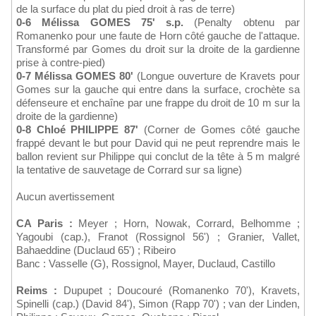
de la surface du plat du pied droit à ras de terre)
0-6 Mélissa GOMES 75' s.p.
(Penalty obtenu par
Romanenko pour une faute de Horn côté gauche de l'attaque.
Transformé par Gomes du droit sur la droite de la gardienne
prise à contre-pied)
0-7 Mélissa GOMES 80'
(Longue ouverture de Kravets pour
Gomes sur la gauche qui entre dans la surface, crochète sa
défenseure et enchaîne par une frappe du droit de 10 m sur la
droite de la gardienne)
0-8 Chloé PHILIPPE 87'
(Corner de Gomes côté gauche
frappé devant le but pour David qui ne peut reprendre mais le
ballon revient sur Philippe qui conclut de la tête à 5 m malgré
la tentative de sauvetage de Corrard sur sa ligne)
Aucun avertissement
CA Paris :
Meyer ; Horn, Nowak, Corrard, Belhomme ;
Yagoubi (cap.), Franot (Rossignol 56') ; Granier, Vallet,
Bahaeddine (Duclaud 65') ; Ribeiro
Banc : Vasselle (G), Rossignol, Mayer, Duclaud, Castillo
Reims :
Dupupet ; Doucouré (Romanenko 70'), Kravets,
Spinelli (cap.) (David 84'), Simon (Rapp 70') ; van der Linden,