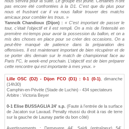
nous servira pour la suite. Le groupe est jeune. Certaines n'ont
pas encore été confrontées à la D1. C'est que du plus pour
nous et frustrant car il va nous falloir trouver des matchs
amicaux pour combler les trous. »
Yanncik Chandioux (Dijon) :
« C’est important de passer le
tour, c’était l’objectif et il est rempli. On a mis de l’intensité en
première mi-temps pour avoir la possession du ballon, et on a
mis des choses en place pour se créer des occasions. On a
peut-être manqué de patience dans la préparation des
offensives. Il est maintenant important de bien récupérer et de
se porter dès demain sur le match de championnat face au
Paris FC, le week-end prochain. L’objectif est de bien préparer
cette rencontre qui est importante à mes yeux. »
Lille OSC (D2) - Dijon FCO (D1) : 0-1 (0-1)
, dimanche
(14h30)
Camphin-en-Pévèle (Stade de Luchin) - 434 spectateurs
Arbitre : Victoria Beyer
0-1 Elise BUSSAGLIA 24' s.p.
(Faute à l'entrée de la surface
de Jacaton sur Lavaud. Penalty réussi du droit à ras de terre
sur la gauche de Launay partie du bon côté)
Avertissements : Demeyere 44', Saïdi (entraîneur) 54',