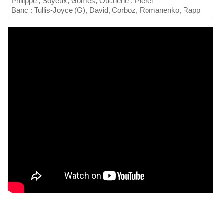
Philippe ; Soyeux, Gomes, Ouchene ; Pierel
Banc : Tullis-Joyce (G), David, Corboz, Romanenko, Rapp