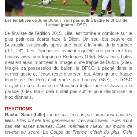
Les tentatives de Julie Dufour n'ont pas suffi à battre le DFCO de
Lavaud (photo LOSC)
Le finaliste de l'édition 2019, Lille, est tombé à domicile sur le
plus petit des écarts face à Dijon. Un seul but oeuvre de
Bussaglia sur penalty après une faute à la limite de la surface
(0-1, 24'). Les Dijonnaises avaient inquiété une première fois
Launay avec une frappe de Rodrigues (14e). Mais leurs hôtes
s'étaient aussi montrées à l'image d'une frappe de Dufour (20e).
Malgré sa possession du ballon, le DFCO a pêché dans le
dernier geste et l'écart reste d'un seul but. Alors qu'une frappe
lourde de Declercq était sortie par Launay (58e), le LOSC
croyait en ses chances et Mouchon tentait face à Chavas à la
parade (68e). Mais cela n'allait pas suffire pour déstabiliser le
bloc dijonnais.
REACTIONS
Rachel Saïdi (Lille) :
« Je suis très déçue, avant tout pour les
filles. Elles ont été très généreuses, très appliquées. Elles n'ont
pas été assez tueuses. Elles méritaient mieux, au moins de
revenir au score. La Coupe de France, c'était du plus. Cela