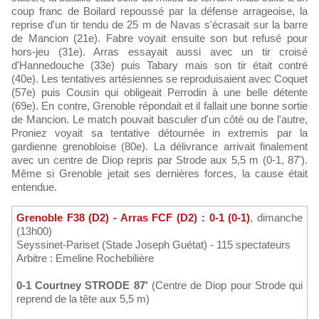
coup franc de Boilard repoussé par la défense arrageoise, la
reprise d'un tir tendu de 25 m de Navas s'écrasait sur la barre
de Mancion (21e). Fabre voyait ensuite son but refusé pour
hors-jeu (31e). Arras essayait aussi avec un tir croisé
d'Hannedouche (33e) puis Tabary mais son tir était contré
(40e). Les tentatives artésiennes se reproduisaient avec Coquet
(57e) puis Cousin qui obligeait Perrodin à une belle détente
(69e). En contre, Grenoble répondait et il fallait une bonne sortie
de Mancion. Le match pouvait basculer d'un côté ou de l'autre,
Proniez voyait sa tentative détournée in extremis par la
gardienne grenobloise (80e). La délivrance arrivait finalement
avec un centre de Diop repris par Strode aux 5,5 m (0-1, 87').
Même si Grenoble jetait ses dernières forces, la cause était
entendue.
Grenoble F38 (D2) - Arras FCF (D2) : 0-1 (0-1)
, dimanche
(13h00)
Seyssinet-Pariset (Stade Joseph Guétat) - 115 spectateurs
Arbitre : Emeline Rochebilière
0-1 Courtney STRODE 87'
(Centre de Diop pour Strode qui
reprend de la tête aux 5,5 m)