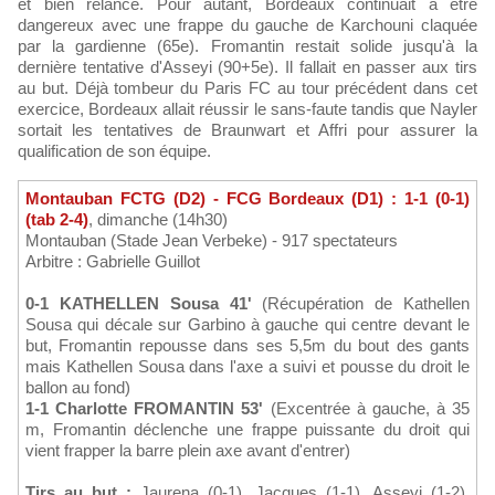
et bien relancé. Pour autant, Bordeaux continuait à être
dangereux avec une frappe du gauche de Karchouni claquée
par la gardienne (65e). Fromantin restait solide jusqu'à la
dernière tentative d'Asseyi (90+5e). Il fallait en passer aux tirs
au but. Déjà tombeur du Paris FC au tour précédent dans cet
exercice, Bordeaux allait réussir le sans-faute tandis que Nayler
sortait les tentatives de Braunwart et Affri pour assurer la
qualification de son équipe.
Montauban FCTG (D2) - FCG Bordeaux (D1) : 1-1 (0-1)
(tab 2-4)
, dimanche (14h30)
Montauban (Stade Jean Verbeke) - 917 spectateurs
Arbitre : Gabrielle Guillot
0-1 KATHELLEN Sousa 41'
(Récupération de Kathellen
Sousa qui décale sur Garbino à gauche qui centre devant le
but, Fromantin repousse dans ses 5,5m du bout des gants
mais Kathellen Sousa dans l'axe a suivi et pousse du droit le
ballon au fond)
1-1 Charlotte FROMANTIN 53'
(Excentrée à gauche, à 35
m, Fromantin déclenche une frappe puissante du droit qui
vient frapper la barre plein axe avant d'entrer)
Tirs au but :
Jaurena (0-1), Jacques (1-1), Asseyi (1-2),