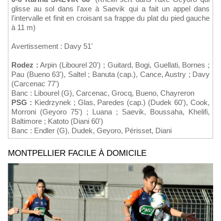
glisse au sol dans l'axe à Saevik qui a fait un appel dans
l'intervalle et finit en croisant sa frappe du plat du pied gauche
à 11 m)
Avertissement : Davy 51'
Rodez :
Arpin (Libourel 20') ; Guitard, Bogi, Guellati, Bornes ;
Pau (Bueno 63'), Saltel ; Banuta (cap.), Cance, Austry ; Davy
(Carcenac 77')
Banc : Libourel (G), Carcenac, Grocq, Bueno, Chayreron
PSG :
Kiedrzynek ; Glas, Paredes (cap.) (Dudek 60'), Cook,
Morroni (Geyoro 75') ; Luana ; Saevik, Boussaha, Khelifi,
Baltimore ; Katoto (Diani 60')
Banc : Endler (G), Dudek, Geyoro, Périsset, Diani
MONTPELLIER FACILE À DOMICILE