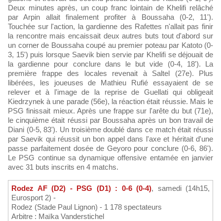
Deux minutes après, un coup franc lointain de Khelifi relâché
par Arpin allait finalement profiter à Boussaha (0-2, 11').
Touchée sur l'action, la gardienne des Rafettes n'allait pas finir
la rencontre mais encaissait deux autres buts tout d'abord sur
un corner de Boussaha coupé au premier poteau par Katoto (0-
3, 15') puis lorsque Saevik bien servie par Khelifi se déjouait de
la gardienne pour conclure dans le but vide (0-4, 18'). La
première frappe des locales revenait à Saltel (27e). Plus
libérées, les joueuses de Mathieu Rufié essayaient de se
relever et à l'image de la reprise de Guellati qui obligeait
Kiedrzynek à une parade (56e), la réaction était réussie. Mais le
PSG finissait mieux. Après une frappe sur l'arête du but (71e),
le cinquième était réussi par Boussaha après un bon travail de
Diani (0-5, 83'). Un troisième doublé dans ce match était réussi
par Saevik qui réussit un bon appel dans l'axe et héritait d'une
passe parfaitement dosée de Geyoro pour conclure (0-6, 86').
Le PSG continue sa dynamique offensive entamée en janvier
avec 31 buts inscrits en 4 matchs.
Rodez AF (D2) - PSG (D1) : 0-6 (0-4)
, samedi (14h15,
Eurosport 2) -
Rodez (Stade Paul Lignon) - 1 178 spectateurs
Arbitre : Maïka Vanderstichel