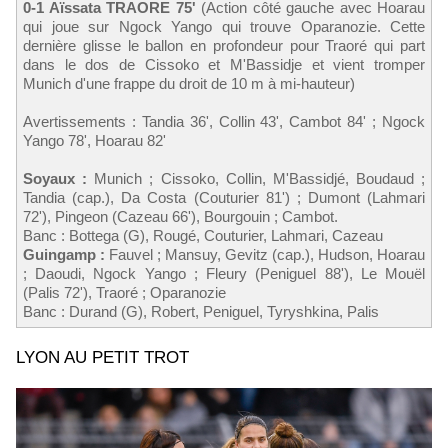
0-1 Aïssata TRAORE 75'
(Action côté gauche avec Hoarau
qui joue sur Ngock Yango qui trouve Oparanozie. Cette
dernière glisse le ballon en profondeur pour Traoré qui part
dans le dos de Cissoko et M'Bassidje et vient tromper
Munich d'une frappe du droit de 10 m à mi-hauteur)
Avertissements : Tandia 36', Collin 43', Cambot 84' ; Ngock
Yango 78', Hoarau 82'
Soyaux :
Munich ; Cissoko, Collin, M'Bassidjé, Boudaud ;
Tandia (cap.), Da Costa (Couturier 81') ; Dumont (Lahmari
72'), Pingeon (Cazeau 66'), Bourgouin ; Cambot.
Banc : Bottega (G), Rougé, Couturier, Lahmari, Cazeau
Guingamp :
Fauvel ; Mansuy, Gevitz (cap.), Hudson, Hoarau
; Daoudi, Ngock Yango ; Fleury (Peniguel 88'), Le Mouël
(Palis 72'), Traoré ; Oparanozie
Banc : Durand (G), Robert, Peniguel, Tyryshkina, Palis
LYON AU PETIT TROT