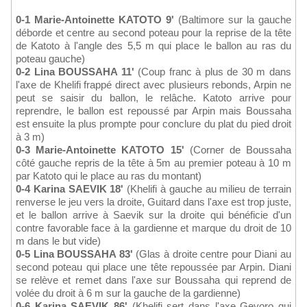
0-1 Marie-Antoinette KATOTO 9'
(Baltimore sur la gauche
déborde et centre au second poteau pour la reprise de la tête
de Katoto à l'angle des 5,5 m qui place le ballon au ras du
poteau gauche)
0-2 Lina BOUSSAHA 11'
(Coup franc à plus de 30 m dans
l'axe de Khelifi frappé direct avec plusieurs rebonds, Arpin ne
peut se saisir du ballon, le relâche. Katoto arrive pour
reprendre, le ballon est repoussé par Arpin mais Boussaha
est ensuite la plus prompte pour conclure du plat du pied droit
à 3 m)
0-3 Marie-Antoinette KATOTO 15'
(Corner de Boussaha
côté gauche repris de la tête à 5m au premier poteau à 10 m
par Katoto qui le place au ras du montant)
0-4 Karina SAEVIK 18'
(Khelifi à gauche au milieu de terrain
renverse le jeu vers la droite, Guitard dans l'axe est trop juste,
et le ballon arrive à Saevik sur la droite qui bénéficie d'un
contre favorable face à la gardienne et marque du droit de 10
m dans le but vide)
0-5 Lina BOUSSAHA 83'
(Glas à droite centre pour Diani au
second poteau qui place une tête repoussée par Arpin. Diani
se relève et remet dans l'axe sur Boussaha qui reprend de
volée du droit à 6 m sur la gauche de la gardienne)
0-6 Karina SAEVIK 86'
(Khelifi sert dans l'axe Geyoro qui