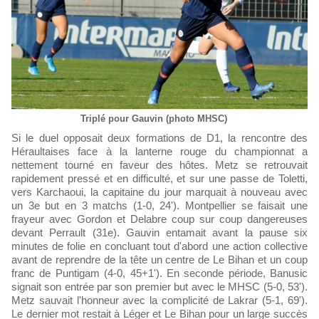
Triplé pour Gauvin (photo MHSC)
Si le duel opposait deux formations de D1, la rencontre des
Héraultaises face à la lanterne rouge du championnat a
nettement tourné en faveur des hôtes. Metz se retrouvait
rapidement pressé et en difficulté, et sur une passe de Toletti,
vers Karchaoui, la capitaine du jour marquait à nouveau avec
un 3e but en 3 matchs (1-0, 24'). Montpellier se faisait une
frayeur avec Gordon et Delabre coup sur coup dangereuses
devant Perrault (31e). Gauvin entamait avant la pause six
minutes de folie en concluant tout d'abord une action collective
avant de reprendre de la tête un centre de Le Bihan et un coup
franc de Puntigam (4-0, 45+1'). En seconde période, Banusic
signait son entrée par son premier but avec le MHSC (5-0, 53').
Metz sauvait l'honneur avec la complicité de Lakrar (5-1, 69').
Le dernier mot restait à Léger et Le Bihan pour un large succès