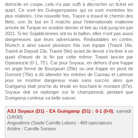
domicile en coupe, cela n'a pas suffi à décrocher un ticket en
quart. Ce sont les Guingampaises qui se sont montrées les
plus réalistes. Une nouvelle fois, Traoré a trouvé le chemin des
filets, son 3e but en 3 matchs pour l'internationale malienne
arrivée de Turquie en octobre dernier et liée au club jusqu'en juin
2021. Si les Sojaldiciennes ont eu le ballon, elles n'ont pas aussi
dangereuses que leurs adversaires. Redoutables en contre,
Munich a ainsi sauvé plusieurs fois son équipe (Traoré 16e,
Traoré et Daoudi 23e, Traoré 56e) avant de devoir s'incliner à un
quart d'heure de la fin par cette même Traoré lancée par
Oparanozie (0-1, 75'). Car pour Soyaux, en dehors d'une frappe
en angle fermé de Bourgouin (39e) ou une frappe en pivot de
Dumont (70e) a dû attendre les entrées de Cazeau et Lahmari
pour se montrer dangereux mais sans succès alors que
Guingamp était proche du break en touchant le montant (87e).
Soyaux doit se replonger sur le championnat, pendant que
Guingamp continue sa belle saison.
ASJ Soyaux (D1) - EA Guingamp (D1) : 0-1 (0-0)
, samedi
(14h30)
Angoulême (Stade Camille Lebon) - 469 spectateurs
Arbitre : Camille Soriano