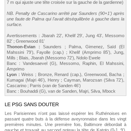
7 m qui ajuste une tête croisée sur la gauche de la gardienne)
NB. Penalty de Cascarino arrêté par Saunders (90+1') après
une faute de Palma qui l'avait déséquilibrée à gauche dans la
surface.
Avertissements : Jbarah 22', Khelif 29', Jung 43', Messomo
82' ; Greenwood 81'
Thonon-Evian :
Saunders ; Palma, Gimenez, Saïd (El
Mahssini 79'), Fayolle (cap.) ; Khelif (Amprimo 85'), Jung,
Mills ; Blais, Jbarah (Messomo 72'), Ndolo Ewele
Banc : Vandesaevel (G), Messomo, Raphin, El Mahssini,
Amprimo
Lyon :
Weiss ; Bronze, Renard (cap.), Greenwood, Bacha ;
Kumagai (Majri 46'), Henry ; Cayman, Marozsan (Silva 72'),
Cascarino ; Parris (van de Sanden 46')
Banc : Bouhaddi (G), van de Sanden, Majri, Silva, Mbock
LE PSG SANS DOUTER
Les Parisiennes n'ont pas laissé espérer les Ruthénoises en
passant quatre buts à la défense aveyronnaise dans les vingt
premières minutes. Une première fois, Baltimore débordait à
gauche et trouvait au second poteau la tête de Katoto (0-1, 9').