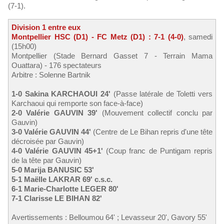
(7-1).
Division 1 entre eux
Montpellier HSC (D1) - FC Metz (D1) : 7-1 (4-0)
, samedi
(15h00)
Montpellier (Stade Bernard Gasset 7 - Terrain Mama
Ouattara) - 176 spectateurs
Arbitre : Solenne Bartnik
1-0 Sakina KARCHAOUI 24'
(Passe latérale de Toletti vers
Karchaoui qui remporte son face-à-face)
2-0 Valérie GAUVIN 39'
(Mouvement collectif conclu par
Gauvin)
3-0 Valérie GAUVIN 44'
(Centre de Le Bihan repris d'une tête
décroisée par Gauvin)
4-0 Valérie GAUVIN 45+1'
(Coup franc de Puntigam repris
de la tête par Gauvin)
5-0 Marija BANUSIC 53'
5-1 Maëlle LAKRAR 69' c.s.c.
6-1 Marie-Charlotte LEGER 80'
7-1 Clarisse LE BIHAN 82'
Avertissements : Belloumou 64' ; Levasseur 20', Gavory 55'