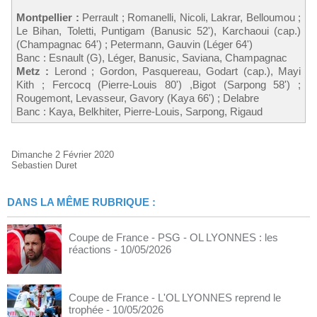
Montpellier :
Perrault ; Romanelli, Nicoli, Lakrar, Belloumou ;
Le Bihan, Toletti, Puntigam (Banusic 52'), Karchaoui (cap.)
(Champagnac 64') ; Petermann, Gauvin (Léger 64')
Banc : Esnault (G), Léger, Banusic, Saviana, Champagnac
Metz :
Lerond ; Gordon, Pasquereau, Godart (cap.), Mayi
Kith ; Fercocq (Pierre-Louis 80') ,Bigot (Sarpong 58') ;
Rougemont, Levasseur, Gavory (Kaya 66') ; Delabre
Banc : Kaya, Belkhiter, Pierre-Louis, Sarpong, Rigaud
Dimanche 2 Février 2020
Sebastien Duret
DANS LA MÊME RUBRIQUE :
Coupe de France - PSG - OL LYONNES : les
réactions
- 10/05/2026
Coupe de France - L'OL LYONNES reprend le
trophée
- 10/05/2026