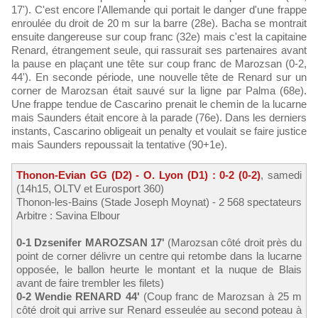
17'). C'est encore l'Allemande qui portait le danger d'une frappe
enroulée du droit de 20 m sur la barre (28e). Bacha se montrait
ensuite dangereuse sur coup franc (32e) mais c'est la capitaine
Renard, étrangement seule, qui rassurait ses partenaires avant
la pause en plaçant une tête sur coup franc de Marozsan (0-2,
44'). En seconde période, une nouvelle tête de Renard sur un
corner de Marozsan était sauvé sur la ligne par Palma (68e).
Une frappe tendue de Cascarino prenait le chemin de la lucarne
mais Saunders était encore à la parade (76e). Dans les derniers
instants, Cascarino obligeait un penalty et voulait se faire justice
mais Saunders repoussait la tentative (90+1e).
Thonon-Evian GG (D2) - O. Lyon (D1) : 0-2 (0-2)
, samedi
(14h15, OLTV et Eurosport 360)
Thonon-les-Bains (Stade Joseph Moynat) - 2 568 spectateurs
Arbitre : Savina Elbour
0-1 Dzsenifer MAROZSAN 17'
(Marozsan côté droit près du
point de corner délivre un centre qui retombe dans la lucarne
opposée, le ballon heurte le montant et la nuque de Blais
avant de faire trembler les filets)
0-2 Wendie RENARD 44'
(Coup franc de Marozsan à 25 m
côté droit qui arrive sur Renard esseulée au second poteau à